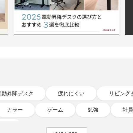
電動昇降デスク
疲れにくい
リビング
カラー
ゲーム
勉強
社
ログ