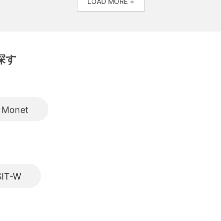
LOAD MORE +
探す
Monet
IT-W