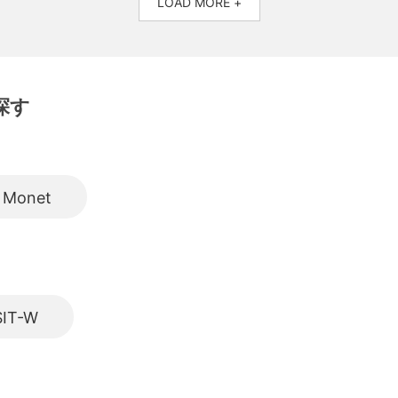
LOAD MORE +
探す
Monet
IT-W