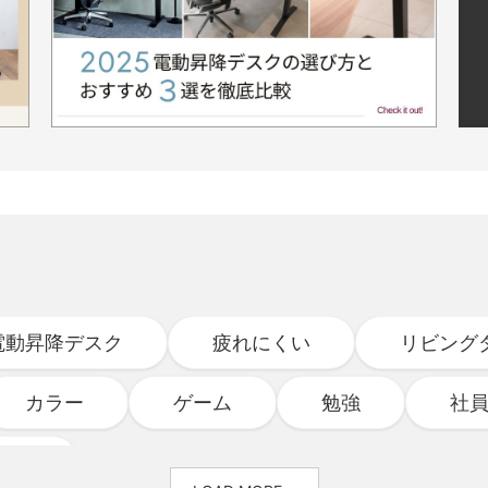
電動昇降デスク
疲れにくい
リビング
カラー
ゲーム
勉強
社
ログ