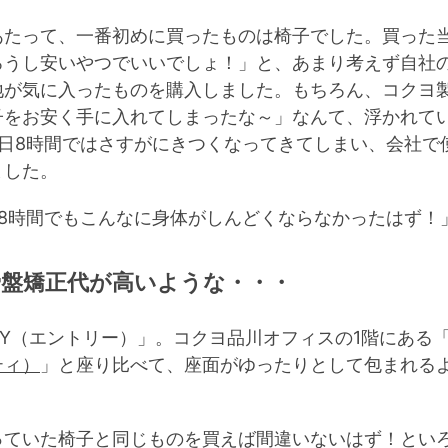
あたって、一番初めに買ったものは椅子でした。買った
ろうし安いやつでいいでしょ！」と、あまり考えず自社
地が気に入ったものを購入しました。もちろん、コクヨ製
子をお安く手に入れてしまったな～」なんて、浮かれてい
一日8時間ではさすがにきつくなってきてしまい、会社で
ました。
日8時間でもこんなに身体がしんどくならなかったはず！
骨盤矯正代が高いような・・・
RY（エントリー）」。コクヨ品川オフィスの1階にある「T
ティ）
」と座り比べて、座面がゆったりとして包まれる
っていた椅子と同じものを買えば間違いないはず！とい