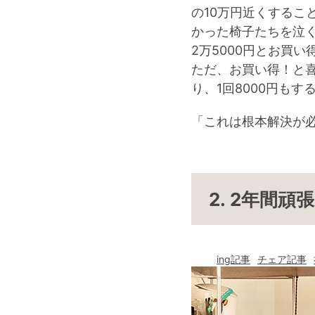
の10万円近くするこ
かった椅子たちを泣
2万5000円とお買
ただ、お買い得！と
り、1回8000円も
「これは根本解決が
2. 2年間
ing記事
チェア記事