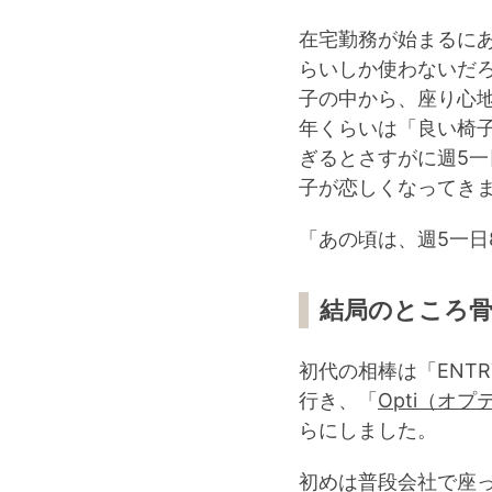
在宅勤務が始まるに
らいしか使わないだ
子の中から、座り心
年くらいは「良い椅
ぎるとさすがに週5
子が恋しくなってき
「あの頃は、週5一
結局のところ
初代の相棒は「
ENT
行き、「
Opti（オプ
らにしました。
初めは普段会社で座