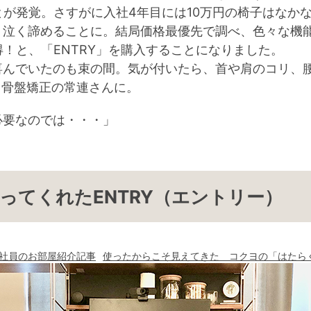
とが発覚。さすがに入社4年目には10万円の椅子はなか
く泣く諦めることに。結局価格最優先で調べ、色々な機
い得！と、「ENTRY」を購入することになりました。
喜んでいたのも束の間。気が付いたら、首や肩のコリ、
する骨盤矯正の常連さんに。
必要なのでは・・・」
頑張ってくれたENTRY（エントリー）
社員のお部屋紹介記事
使ったからこそ見えてきた コクヨの「はたら