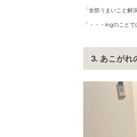
「全部うまいこと解
「・・・ingのことで
3. あこが