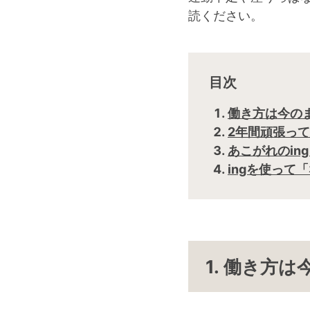
読ください。
目次
働き方は今の
2年間頑張って
あこがれのin
ingを使って
1. 働き方