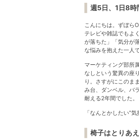
週5日、1日8
こんにちは。ずぼらO
テレビや雑誌でもよ
が落ちた」「気分が
な悩みを抱えた一人
マーケティング部所属
なしという驚異の座り
り。さすがにこのま
み台、ダンベル、バ
耐える2年間でした。
「なんとかしたい”気
椅子はとりあ