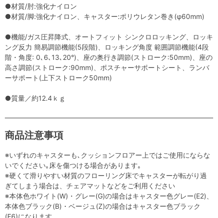
●材質/肘:強化ナイロン
●材質/脚:強化ナイロン、キャスター:ポリウレタン巻き(φ60mm)
●機能/ガス圧昇降式、オートフィット シンクロロッキング、ロッキ
ング反力 簡易調節機能(5段階)、ロッキング角度 範囲調節機能(4段
階・角度: 0､6､13､20°)、座の奥行き調節(ストローク:50mm)、座の
高さ調節(ストローク:90mm)、ポスチャーサポートシート、ランバ
ーサポート(上下ストローク50mm)
●質量／約12.4ｋｇ
商品注意事項
※いずれのキャスターも､クッションフロアー上ではご使用にならな
いでください｡床を傷つける場合があります｡
※硬くて滑りやすい材質のフローリング床でキャスターが転がり過
ぎてしまう場合は、チェアマットなどをご利用ください
※本体色ホワイト(W)・グレー(G)の場合はキャスター色グレー(E2)、
本体色ブラック(B)・ベージュ(Z)の場合はキャスター色ブラック
(F6)になります。