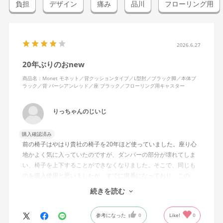
負担
デザイン
痛み
品川
フローリング用
2026.6.27
20年ぶりのおnew
商品名：Monet モネット／背クッションタイプ／L型肘／ブラック脚／本体ブ
ラック／背 パーシアンレッド／座 ブラック／フローリング用キャスター
りっちゃんのじいじ
購入確認済み
前の椅子はやはり貴社の椅子を20年ほど使っていました。座り心
地かよく気に入っていたのですが、ダンパーの部分が壊れてしま
い、椅子を上下することができなくなりました。そこで、同じも
のを購入使用と思いましたが、すでに廃番になっており、この
MonEtを購入しました。やや固めの椅子ですが、使っているうち
続きを読む
になじんでくるのではと思っています。フローリング床で使って
いますが、ややキャスターがよく動きすぎるのが難点でしょう
参考になった
0
Like!
0
か。