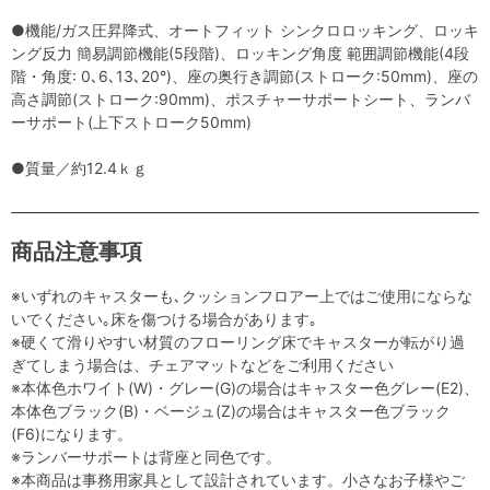
●機能/ガス圧昇降式、オートフィット シンクロロッキング、ロッキ
ング反力 簡易調節機能(5段階)、ロッキング角度 範囲調節機能(4段
階・角度: 0､6､13､20°)、座の奥行き調節(ストローク:50mm)、座の
高さ調節(ストローク:90mm)、ポスチャーサポートシート、ランバ
ーサポート(上下ストローク50mm)
●質量／約12.4ｋｇ
商品注意事項
※いずれのキャスターも､クッションフロアー上ではご使用にならな
いでください｡床を傷つける場合があります｡
※硬くて滑りやすい材質のフローリング床でキャスターが転がり過
ぎてしまう場合は、チェアマットなどをご利用ください
※本体色ホワイト(W)・グレー(G)の場合はキャスター色グレー(E2)、
本体色ブラック(B)・ベージュ(Z)の場合はキャスター色ブラック
(F6)になります。
※ランバーサポートは背座と同色です。
※本商品は事務用家具として設計されています。小さなお子様やご