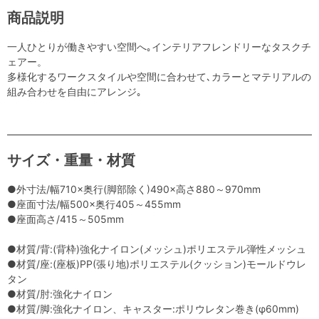
商品説明
一人ひとりが働きやすい空間へ｡インテリアフレンドリーなタスクチ
ェアー。
多様化するワークスタイルや空間に合わせて､カラーとマテリアルの
組み合わせを自由にアレンジ｡
サイズ・重量・材質
●外寸法/幅710×奥行(脚部除く)490×高さ880～970mm
●座面寸法/幅500×奥行405～455mm
●座面高さ/415～505mm
●材質/背:(背枠)強化ナイロン(メッシュ)ポリエステル弾性メッシュ
●材質/座:(座板)PP(張り地)ポリエステル(クッション)モールドウレ
タン
●材質/肘:強化ナイロン
●材質/脚:強化ナイロン、キャスター:ポリウレタン巻き(φ60mm)