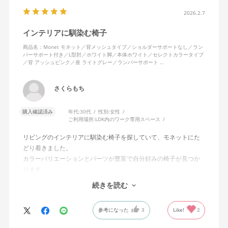
2026.2.7
インテリアに馴染む椅子
商品名：Monet モネット／背メッシュタイプ／ショルダーサポートなし／ラン
バーサポート付き／L型肘／ホワイト脚／本体ホワイト／セレクトカラータイプ
／背 アッシュピンク／座 ライトグレー／ランバーサポート …
さくらもち
購入確認済み
年代:
30代
性別:
女性
ご利用場所:
LDK内のワーク専用スペース
リビングのインテリアに馴染む椅子を探していて、モネットにた
どり着きました。
カラーバリエーションとパーツが豊富で自分好みの椅子が見つか
ります。
オフィスチェアにしては比較的コンパクトで家に置くのに最適で
続きを読む
した、座り心地も良く大変気に入っています。
今回どうしても欲しい色の組み合わせがあったので固定肘の物を
参考になった
3
Like!
2
購入しましたが、欲を言えば稼働肘バージョンもバイカラーなど
のバリエーションがあったら嬉しかったなと思います。