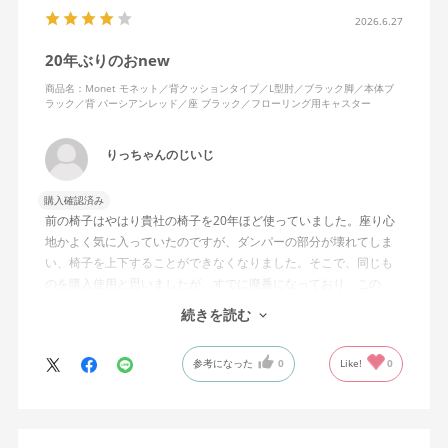
2026.6.27
20年ぶりのおnew
商品名：Monet モネット／背クッションタイプ／L型肘／ブラック脚／本体ブ
ラック／背 パーシアンレッド／座 ブラック／フローリング用キャスター
りっちゃんのじいじ
購入確認済み
前の椅子はやはり貴社の椅子を20年ほど使っていました。座り心
地かよく気に入っていたのですが、ダンパーの部分が壊れてしま
い、椅子を上下することができなくなりました。そこで、同じも
のを購入使用と思いましたが、すでに廃番になっており、この
MonEtを購入しました。やや固めの椅子ですが、使っているうち
続きを読む
になじんでくるのではと思っています。フローリング床で使って
いますが、ややキャスターがよく動きすぎるのが難点でしょう
参考になった
0
Like!
0
か。