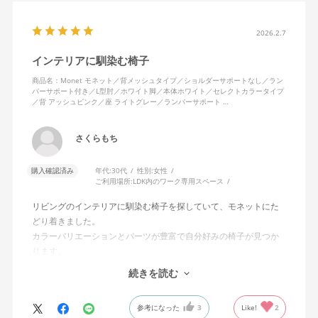
2026.2.7
インテリアに馴染む椅子
商品名：Monet モネット／背メッシュタイプ／ショルダーサポートなし／ラン
バーサポート付き／L型肘／ホワイト脚／本体ホワイト／セレクトカラータイプ
／背 アッシュピンク／座 ライトグレー／ランバーサポート …
さくらもち
購入確認済み
年代:
30代
性別:
女性
ご利用場所:
LDK内のワーク専用スペース
リビングのインテリアに馴染む椅子を探していて、モネットにた
どり着きました。
カラーバリエーションとパーツが豊富で自分好みの椅子が見つか
ります。
オフィスチェアにしては比較的コンパクトで家に置くのに最適で
続きを読む
した、座り心地も良く大変気に入っています。
今回どうしても欲しい色の組み合わせがあったので固定肘の物を
参考になった
3
Like!
2
購入しましたが、欲を言えば稼働肘バージョンもバイカラーなど