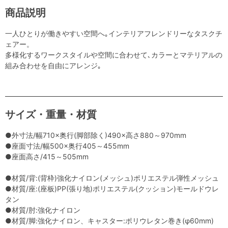
商品説明
一人ひとりが働きやすい空間へ｡インテリアフレンドリーなタスクチ
ェアー。
多様化するワークスタイルや空間に合わせて､カラーとマテリアルの
組み合わせを自由にアレンジ｡
サイズ・重量・材質
●外寸法/幅710×奥行(脚部除く)490×高さ880～970mm
●座面寸法/幅500×奥行405～455mm
●座面高さ/415～505mm
●材質/背:(背枠)強化ナイロン(メッシュ)ポリエステル弾性メッシュ
●材質/座:(座板)PP(張り地)ポリエステル(クッション)モールドウレ
タン
●材質/肘:強化ナイロン
●材質/脚:強化ナイロン、キャスター:ポリウレタン巻き(φ60mm)