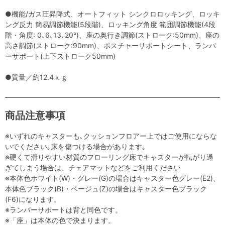
●機能/ガス圧昇降式、オートフィット シンクロロッキング、ロッキ
ング反力 簡易調節機能(5段階)、ロッキング角度 範囲調節機能(4段
階・角度: 0､6､13､20°)、座の奥行き調節(ストローク:50mm)、座の
高さ調節(ストローク:90mm)、ポスチャーサポートシート、ランバ
ーサポート(上下ストローク50mm)
●質量／約12.4ｋｇ
商品注意事項
※いずれのキャスターも､クッションフロアー上ではご使用にならな
いでください｡床を傷つける場合があります｡
※硬くて滑りやすい材質のフローリング床でキャスターが転がり過
ぎてしまう場合は、チェアマットなどをご利用ください
※本体色ホワイト(W)・グレー(G)の場合はキャスター色グレー(E2)、
本体色ブラック(B)・ベージュ(Z)の場合はキャスター色ブラック
(F6)になります。
※ランバーサポートは背と同色です。
※「座」は本体の色で決まります。