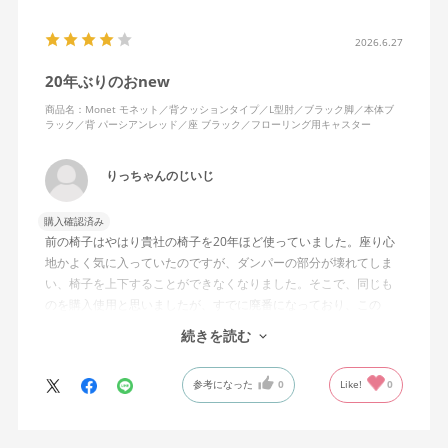
2026.6.27
20年ぶりのおnew
商品名：Monet モネット／背クッションタイプ／L型肘／ブラック脚／本体ブ
ラック／背 パーシアンレッド／座 ブラック／フローリング用キャスター
りっちゃんのじいじ
購入確認済み
前の椅子はやはり貴社の椅子を20年ほど使っていました。座り心
地かよく気に入っていたのですが、ダンパーの部分が壊れてしま
い、椅子を上下することができなくなりました。そこで、同じも
のを購入使用と思いましたが、すでに廃番になっており、この
MonEtを購入しました。やや固めの椅子ですが、使っているうち
続きを読む
になじんでくるのではと思っています。フローリング床で使って
いますが、ややキャスターがよく動きすぎるのが難点でしょう
参考になった
0
Like!
0
か。