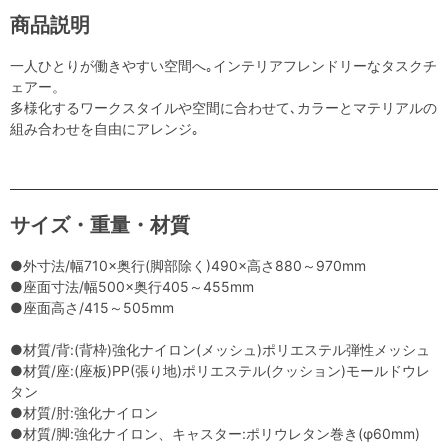
商品説明
一人ひとりが働きやすい空間へ｡インテリアフレンドリーなタスクチ
ェアー。
多様化するワークスタイルや空間に合わせて､カラーとマテリアルの
組み合わせを自由にアレンジ｡
サイズ・重量・材質
●外寸法/幅710×奥行(脚部除く)490×高さ880～970mm
●座面寸法/幅500×奥行405～455mm
●座面高さ/415～505mm
●材質/背:(背枠)強化ナイロン(メッシュ)ポリエステル弾性メッシュ
●材質/座:(座板)PP(張り地)ポリエステル(クッション)モールドウレ
タン
●材質/肘:強化ナイロン
●材質/脚:強化ナイロン、キャスター:ポリウレタン巻き(φ60mm)