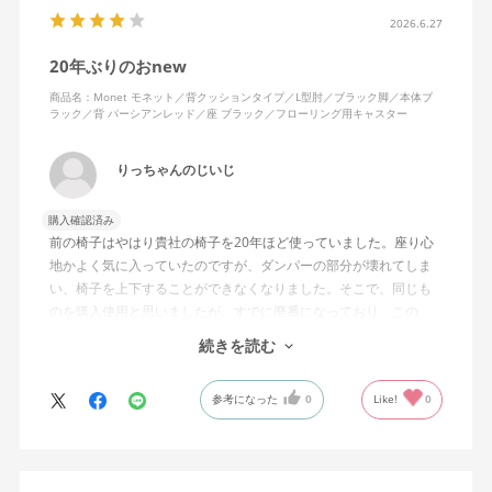
2026.6.27
20年ぶりのおnew
商品名：Monet モネット／背クッションタイプ／L型肘／ブラック脚／本体ブ
ラック／背 パーシアンレッド／座 ブラック／フローリング用キャスター
りっちゃんのじいじ
購入確認済み
前の椅子はやはり貴社の椅子を20年ほど使っていました。座り心
地かよく気に入っていたのですが、ダンパーの部分が壊れてしま
い、椅子を上下することができなくなりました。そこで、同じも
のを購入使用と思いましたが、すでに廃番になっており、この
MonEtを購入しました。やや固めの椅子ですが、使っているうち
続きを読む
になじんでくるのではと思っています。フローリング床で使って
いますが、ややキャスターがよく動きすぎるのが難点でしょう
参考になった
0
Like!
0
か。