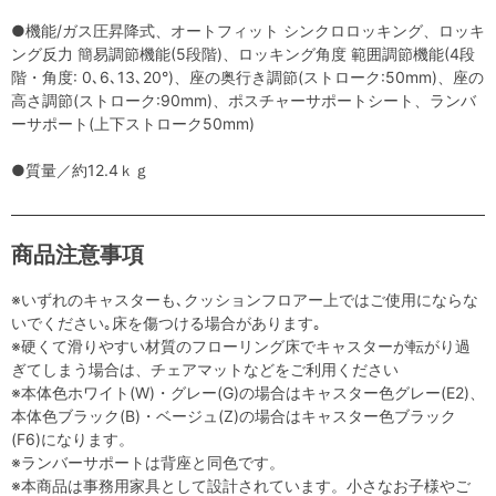
●機能/ガス圧昇降式、オートフィット シンクロロッキング、ロッキ
ング反力 簡易調節機能(5段階)、ロッキング角度 範囲調節機能(4段
階・角度: 0､6､13､20°)、座の奥行き調節(ストローク:50mm)、座の
高さ調節(ストローク:90mm)、ポスチャーサポートシート、ランバ
ーサポート(上下ストローク50mm)
●質量／約12.4ｋｇ
商品注意事項
※いずれのキャスターも､クッションフロアー上ではご使用にならな
いでください｡床を傷つける場合があります｡
※硬くて滑りやすい材質のフローリング床でキャスターが転がり過
ぎてしまう場合は、チェアマットなどをご利用ください
※本体色ホワイト(W)・グレー(G)の場合はキャスター色グレー(E2)、
本体色ブラック(B)・ベージュ(Z)の場合はキャスター色ブラック
(F6)になります。
※ランバーサポートは背座と同色です。
※本商品は事務用家具として設計されています。小さなお子様やご