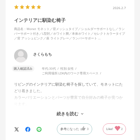
2026.2.7
インテリアに馴染む椅子
商品名：Monet モネット／背メッシュタイプ／ショルダーサポートなし／ラン
バーサポート付き／L型肘／ホワイト脚／本体ホワイト／セレクトカラータイプ
／背 アッシュピンク／座 ライトグレー／ランバーサポート …
さくらもち
購入確認済み
年代:
30代
性別:
女性
ご利用場所:
LDK内のワーク専用スペース
リビングのインテリアに馴染む椅子を探していて、モネットにた
どり着きました。
カラーバリエーションとパーツが豊富で自分好みの椅子が見つか
ります。
オフィスチェアにしては比較的コンパクトで家に置くのに最適で
続きを読む
した、座り心地も良く大変気に入っています。
今回どうしても欲しい色の組み合わせがあったので固定肘の物を
参考になった
3
Like!
2
購入しましたが、欲を言えば稼働肘バージョンもバイカラーなど
のバリエーションがあったら嬉しかったなと思います。