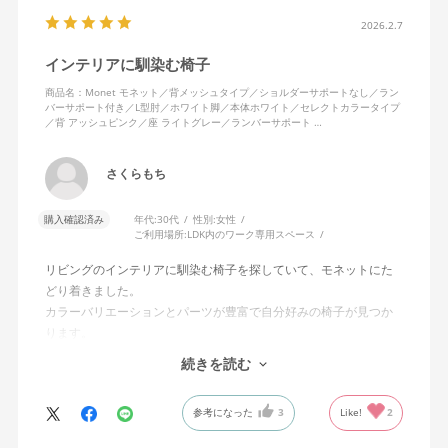
2026.2.7
インテリアに馴染む椅子
商品名：Monet モネット／背メッシュタイプ／ショルダーサポートなし／ラン
バーサポート付き／L型肘／ホワイト脚／本体ホワイト／セレクトカラータイプ
／背 アッシュピンク／座 ライトグレー／ランバーサポート …
さくらもち
購入確認済み
年代:
30代
性別:
女性
ご利用場所:
LDK内のワーク専用スペース
リビングのインテリアに馴染む椅子を探していて、モネットにた
どり着きました。
カラーバリエーションとパーツが豊富で自分好みの椅子が見つか
ります。
オフィスチェアにしては比較的コンパクトで家に置くのに最適で
続きを読む
した、座り心地も良く大変気に入っています。
今回どうしても欲しい色の組み合わせがあったので固定肘の物を
参考になった
3
Like!
2
購入しましたが、欲を言えば稼働肘バージョンもバイカラーなど
のバリエーションがあったら嬉しかったなと思います。