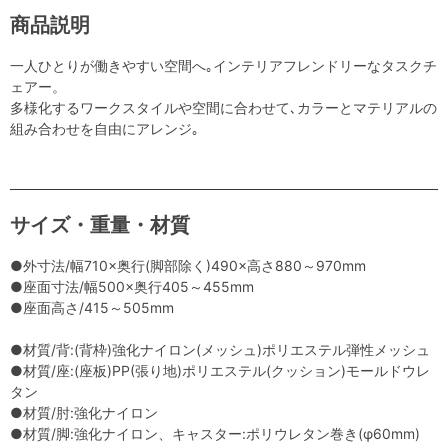
商品説明
一人ひとりが働きやすい空間へ｡インテリアフレンドリーなタスクチ
ェアー。
多様化するワークスタイルや空間に合わせて､カラーとマテリアルの
組み合わせを自由にアレンジ｡
サイズ・重量・材質
●外寸法/幅710×奥行(脚部除く)490×高さ880～970mm
●座面寸法/幅500×奥行405～455mm
●座面高さ/415～505mm
●材質/背:(背枠)強化ナイロン(メッシュ)ポリエステル弾性メッシュ
●材質/座:(座板)PP(張り地)ポリエステル(クッション)モールドウレ
タン
●材質/肘:強化ナイロン
●材質/脚:強化ナイロン、キャスター:ポリウレタン巻き(φ60mm)