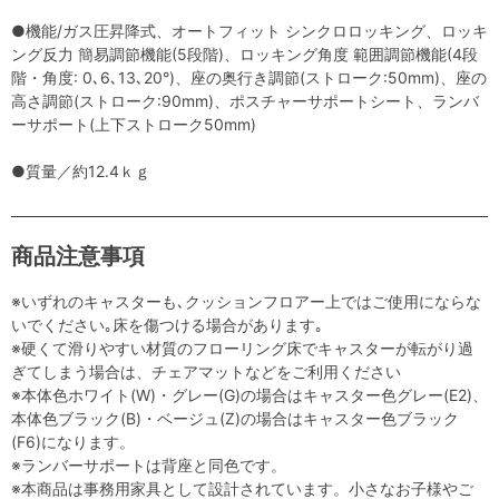
●機能/ガス圧昇降式、オートフィット シンクロロッキング、ロッキ
ング反力 簡易調節機能(5段階)、ロッキング角度 範囲調節機能(4段
階・角度: 0､6､13､20°)、座の奥行き調節(ストローク:50mm)、座の
高さ調節(ストローク:90mm)、ポスチャーサポートシート、ランバ
ーサポート(上下ストローク50mm)
●質量／約12.4ｋｇ
商品注意事項
※いずれのキャスターも､クッションフロアー上ではご使用にならな
いでください｡床を傷つける場合があります｡
※硬くて滑りやすい材質のフローリング床でキャスターが転がり過
ぎてしまう場合は、チェアマットなどをご利用ください
※本体色ホワイト(W)・グレー(G)の場合はキャスター色グレー(E2)、
本体色ブラック(B)・ベージュ(Z)の場合はキャスター色ブラック
(F6)になります。
※ランバーサポートは背座と同色です。
※本商品は事務用家具として設計されています。小さなお子様やご