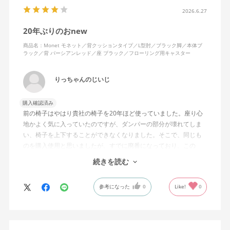
2026.6.27
20年ぶりのおnew
商品名：Monet モネット／背クッションタイプ／L型肘／ブラック脚／本体ブ
ラック／背 パーシアンレッド／座 ブラック／フローリング用キャスター
りっちゃんのじいじ
購入確認済み
前の椅子はやはり貴社の椅子を20年ほど使っていました。座り心
地かよく気に入っていたのですが、ダンパーの部分が壊れてしま
い、椅子を上下することができなくなりました。そこで、同じも
のを購入使用と思いましたが、すでに廃番になっており、この
MonEtを購入しました。やや固めの椅子ですが、使っているうち
続きを読む
になじんでくるのではと思っています。フローリング床で使って
いますが、ややキャスターがよく動きすぎるのが難点でしょう
参考になった
0
Like!
0
か。