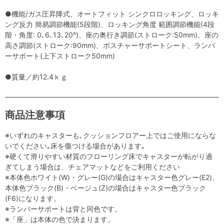
●機能/ガス圧昇降式、オートフィット シンクロロッキング、ロッキ
ング反力 簡易調節機能(5段階)、ロッキング角度 範囲調節機能(4段
階・角度: 0､6､13､20°)、座の奥行き調節(ストローク:50mm)、座の
高さ調節(ストローク:90mm)、ポスチャーサポートシート、ランバ
ーサポート(上下ストローク50mm)
●質量／約12.4ｋｇ
商品注意事項
※いずれのキャスターも､クッションフロアー上ではご使用にならな
いでください｡床を傷つける場合があります｡
※硬くて滑りやすい材質のフローリング床でキャスターが転がり過
ぎてしまう場合は、チェアマットなどをご利用ください
※本体色ホワイト(W)・グレー(G)の場合はキャスター色グレー(E2)、
本体色ブラック(B)・ベージュ(Z)の場合はキャスター色ブラック
(F6)になります。
※ランバーサポートは背と同色です。
※「座」は本体の色で決まります。