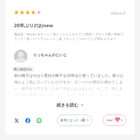
2026.6.27
20年ぶりのおnew
商品名：Monet モネット／背クッションタイプ／L型肘／ブラック脚／本体ブ
ラック／背 パーシアンレッド／座 ブラック／フローリング用キャスター
りっちゃんのじいじ
購入確認済み
前の椅子はやはり貴社の椅子を20年ほど使っていました。座り心
地かよく気に入っていたのですが、ダンパーの部分が壊れてしま
い、椅子を上下することができなくなりました。そこで、同じも
のを購入使用と思いましたが、すでに廃番になっており、この
MonEtを購入しました。やや固めの椅子ですが、使っているうち
続きを読む
になじんでくるのではと思っています。フローリング床で使って
いますが、ややキャスターがよく動きすぎるのが難点でしょう
参考になった
0
Like!
0
か。