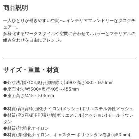
商品説明
一人ひとりが働きやすい空間へ｡インテリアフレンドリーなタスクチ
ェアー。
多様化するワークスタイルや空間に合わせて､カラーとマテリアルの
組み合わせを自由にアレンジ｡
サイズ・重量・材質
●外寸法/幅710×奥行(脚部除く)490×高さ880～970mm
●座面寸法/幅500×奥行405～455mm
●座面高さ/415～505mm
●材質/背:(背枠)強化ナイロン(メッシュ)ポリエステル弾性メッシュ
●材質/座:(座板)PP(張り地)ポリエステル(クッション)モールドウレ
タン
●材質/肘:強化ナイロン
●材質/脚:強化ナイロン、キャスター:ポリウレタン巻き(φ60mm)