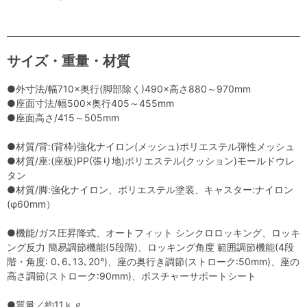
サイズ・重量・材質
●外寸法/幅710×奥行(脚部除く)490×高さ880～970mm
●座面寸法/幅500×奥行405～455mm
●座面高さ/415～505mm
●材質/背:(背枠)強化ナイロン(メッシュ)ポリエステル弾性メッシュ
●材質/座:(座板)PP(張り地)ポリエステル(クッション)モールドウレ
タン
●材質/脚:強化ナイロン、ポリエステル塗装、キャスター:ナイロン
(φ60mm）
●機能/ガス圧昇降式、オートフィット シンクロロッキング、ロッキ
ング反力 簡易調節機能(5段階)、ロッキング角度 範囲調節機能(4段
階・角度: 0､6､13､20°)、座の奥行き調節(ストローク:50mm)、座の
高さ調節(ストローク:90mm)、ポスチャーサポートシート
●質量／約11ｋｇ