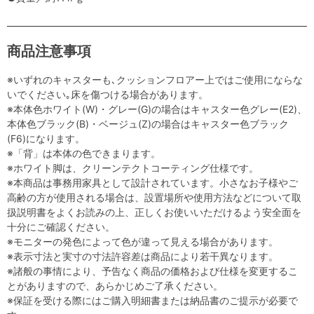
商品注意事項
※いずれのキャスターも､クッションフロアー上ではご使用にならな
いでください｡床を傷つける場合があります。
※本体色ホワイト(W)・グレー(G)の場合はキャスター色グレー(E2)、
本体色ブラック(B)・ベージュ(Z)の場合はキャスター色ブラック
(F6)になります。
※「背」は本体の色できまります。
※ホワイト脚は、クリーンテクトコーティング仕様です。
※本商品は事務用家具として設計されています。小さなお子様やご
高齢の方が使用される場合は、設置場所や使用方法などについて取
扱説明書をよくお読みの上、正しくお使いいただけるよう安全面を
十分にご確認ください。
※モニターの発色によって色が違って見える場合があります。
※表示寸法と実寸の寸法許容差は商品により若干異なります。
※諸般の事情により、予告なく商品の価格および仕様を変更するこ
とがありますので、あらかじめご了承ください。
※保証を受ける際にはご購入明細書または納品書のご提示が必要で