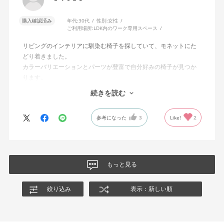
購入確認済み
年代:
30代
性別:
女性
ご利用場所:
LDK内のワーク専用スペース
リビングのインテリアに馴染む椅子を探していて、モネットにた
どり着きました。
カラーバリエーションとパーツが豊富で自分好みの椅子が見つか
ります。
オフィスチェアにしては比較的コンパクトで家に置くのに最適で
続きを読む
した、座り心地も良く大変気に入っています。
今回どうしても欲しい色の組み合わせがあったので固定肘の物を
参考になった
3
Like!
2
購入しましたが、欲を言えば稼働肘バージョンもバイカラーなど
のバリエーションがあったら嬉しかったなと思います。
商品はとても良いもので、大変満足しています。
もっと見る
絞り込み
表示：新しい順