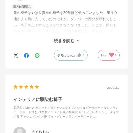
購入確認済み
前の椅子はやはり貴社の椅子を20年ほど使っていました。座り心
地かよく気に入っていたのですが、ダンパーの部分が壊れてしま
い、椅子を上下することができなくなりました。そこで、同じも
のを購入使用と思いましたが、すでに廃番になっており、この
MonEtを購入しました。やや固めの椅子ですが、使っているうち
続きを読む
になじんでくるのではと思っています。フローリング床で使って
いますが、ややキャスターがよく動きすぎるのが難点でしょう
参考になった
0
Like!
0
か。
2026.2.7
インテリアに馴染む椅子
商品名：Monet モネット／背メッシュタイプ／ショルダーサポートなし／ラン
バーサポート付き／L型肘／ホワイト脚／本体ホワイト／セレクトカラータイプ
／背 アッシュピンク／座 ライトグレー／ランバーサポート …
さくらもち