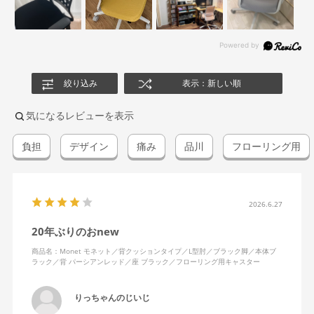
絞り込み
表示：新しい順
気になるレビューを表示
負担
デザイン
痛み
品川
フローリング用
2026.6.27
20年ぶりのおnew
商品名：Monet モネット／背クッションタイプ／L型肘／ブラック脚／本体ブ
ラック／背 パーシアンレッド／座 ブラック／フローリング用キャスター
りっちゃんのじいじ