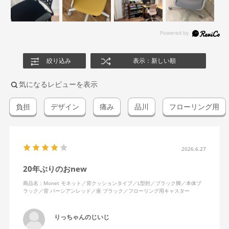
絞り込み
表示：新しい順
気になるレビューを表示
負担
デザイン
痛み
品川
フローリング用
2026.6.27
20年ぶりのおnew
商品名：Monet モネット／背クッションタイプ／L型肘／ブラック脚／本体ブ
ラック／背 パーシアンレッド／座 ブラック／フローリング用キャスター
りっちゃんのじいじ