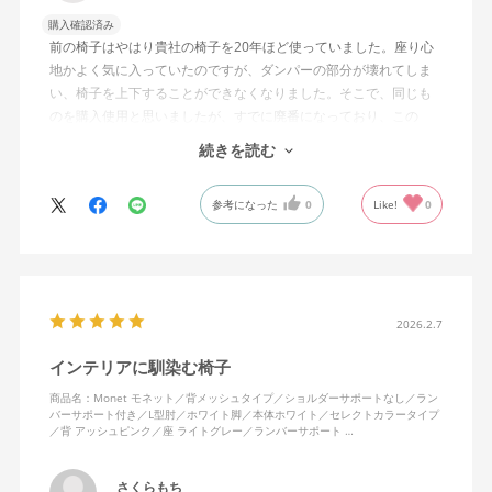
購入確認済み
前の椅子はやはり貴社の椅子を20年ほど使っていました。座り心
地かよく気に入っていたのですが、ダンパーの部分が壊れてしま
い、椅子を上下することができなくなりました。そこで、同じも
のを購入使用と思いましたが、すでに廃番になっており、この
MonEtを購入しました。やや固めの椅子ですが、使っているうち
続きを読む
になじんでくるのではと思っています。フローリング床で使って
いますが、ややキャスターがよく動きすぎるのが難点でしょう
参考になった
0
Like!
0
か。
2026.2.7
インテリアに馴染む椅子
商品名：Monet モネット／背メッシュタイプ／ショルダーサポートなし／ラン
バーサポート付き／L型肘／ホワイト脚／本体ホワイト／セレクトカラータイプ
／背 アッシュピンク／座 ライトグレー／ランバーサポート …
さくらもち