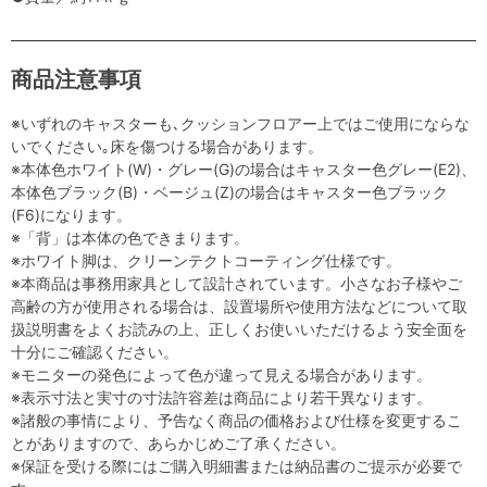
商品注意事項
※いずれのキャスターも､クッションフロアー上ではご使用にならな
いでください｡床を傷つける場合があります。
※本体色ホワイト(W)・グレー(G)の場合はキャスター色グレー(E2)、
本体色ブラック(B)・ベージュ(Z)の場合はキャスター色ブラック
(F6)になります。
※「背」は本体の色できまります。
※ホワイト脚は、クリーンテクトコーティング仕様です。
※本商品は事務用家具として設計されています。小さなお子様やご
高齢の方が使用される場合は、設置場所や使用方法などについて取
扱説明書をよくお読みの上、正しくお使いいただけるよう安全面を
十分にご確認ください。
※モニターの発色によって色が違って見える場合があります。
※表示寸法と実寸の寸法許容差は商品により若干異なります。
※諸般の事情により、予告なく商品の価格および仕様を変更するこ
とがありますので、あらかじめご了承ください。
※保証を受ける際にはご購入明細書または納品書のご提示が必要で