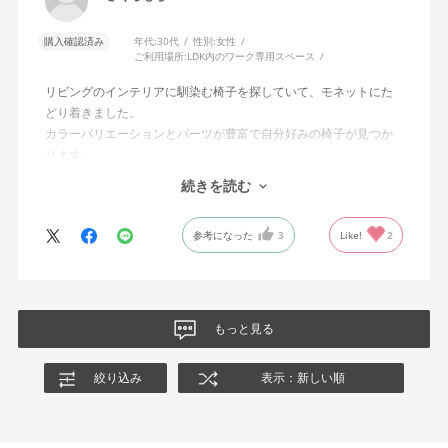
購入確認済み
年代:
30代
性別:
女性
ご利用場所:
LDK内のワーク専用スペース
リビングのインテリアに馴染む椅子を探していて、モネットにた
どり着きました。
カラーバリエーションとパーツが豊富で自分好みの椅子が見つか
ります。
オフィスチェアにしては比較的コンパクトで家に置くのに最適で
続きを読む
した、座り心地も良く大変気に入っています。
今回どうしても欲しい色の組み合わせがあったので固定肘の物を
参考になった
3
Like!
2
購入しましたが、欲を言えば稼働肘バージョンもバイカラーなど
のバリエーションがあったら嬉しかったなと思います。
商品はとても良いもので、大変満足しています。
もっと見る
絞り込み
表示：新しい順