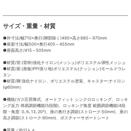
サイズ・重量・材質
●外寸法/幅710×奥行(脚部除く)490×高さ880～970mm
●座面寸法/幅500×奥行405～455mm
●座面高さ/415～505mm
●材質/背:(背枠)強化ナイロン(メッシュ)ポリエステル弾性メッシュ
●材質/座:(座板)PP(張り地)ポリエステル(クッション)モールドウレ
タン
●材質/脚:強化ナイロン、ポリエステル塗装、キャスター:ナイロン
(φ60mm）
●機能/ガス圧昇降式、オートフィット シンクロロッキング、ロッキ
ング反力 簡易調節機能(5段階)、ロッキング角度 範囲調節機能(4段
階・角度: 0､6､13､20°)、座の奥行き調節(ストローク:50mm)、座の
高さ調節(ストローク:90mm)、ポスチャーサポートシート
●質量／約11ｋｇ