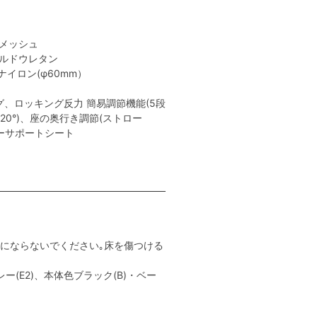
性メッシュ
ールドウレタン
イロン(φ60mm）
、ロッキング反力 簡易調節機能(5段
､20°)、座の奥行き調節(ストロー
ャーサポートシート
用にならないでください｡床を傷つける
ー(E2)、本体色ブラック(B)・ベー