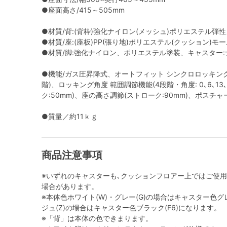
●座面高さ/415～505mm
●材質/背:(背枠)強化ナイロン(メッシュ)ポリエステル弾
●材質/座:(座板)PP(張り地)ポリエステル(クッション)モ
●材質/脚:強化ナイロン、ポリエステル塗装、キャスター:ナ
●機能/ガス圧昇降式、オートフィット シンクロロッキング
階)、ロッキング角度 範囲調節機能(4段階・角度: 0､6､13
ク:50mm)、座の高さ調節(ストローク:90mm)、ポスチ
●質量／約11ｋｇ
商品注意事項
※いずれのキャスターも､クッションフロアー上ではご使
場合があります。
※本体色ホワイト(W)・グレー(G)の場合はキャスター色グレ
ジュ(Z)の場合はキャスター色ブラック(F6)になります。
※「背」は本体の色できまります。