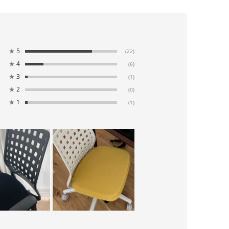
★
5
(22)
★
4
(6)
★
3
(1)
★
2
(0)
★
1
(1)