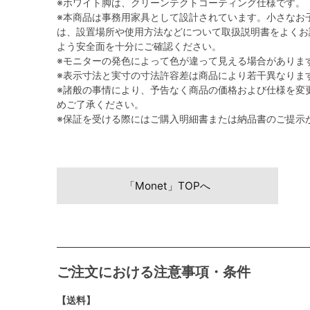
※ホワイト脚は、クリーンテクトコーティング仕様です。
※本商品は事務用家具として設計されています。小さなお
は、設置場所や使用方法などについて取扱説明書をよくお
よう安全面を十分にご確認ください。
※モニターの発色によって色が違って見える場合がありま
※表示寸法と実寸の寸法許容差は商品により若干異なりま
※諸般の事情により、予告なく商品の価格および仕様を変
めご了承ください。
※保証を受ける際にはご購入明細書または納品書のご提示
「Monet」TOPへ
ご注文における注意事項・条件
【送料】