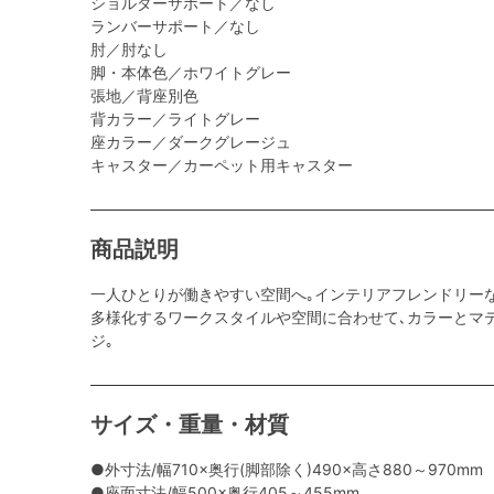
ショルダーサポート／なし
ランバーサポート／なし
肘／肘なし
脚・本体色／ホワイトグレー
張地／背座別色
背カラー／ライトグレー
座カラー／ダークグレージュ
キャスター／カーペット用キャスター
商品説明
一人ひとりが働きやすい空間へ｡インテリアフレンドリー
多様化するワークスタイルや空間に合わせて､カラーとマ
ジ｡
サイズ・重量・材質
●外寸法/幅710×奥行(脚部除く)490×高さ880～970mm
●座面寸法/幅500×奥行405～455mm