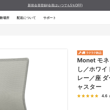
新規会員登録(会員はいつでも5％OFF)
験場所
配送について
サポート
Monet 
し／ホワイ
レー／座 
ャスター
4.6