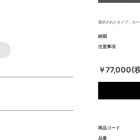
選択されたタイプ：カー
納期
注意事項
￥77,000(
商品コード
品番