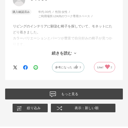
購入確認済み
年代:
30代
性別:
女性
ご利用場所:
LDK内のワーク専用スペース
リビングのインテリアに馴染む椅子を探していて、モネットにた
どり着きました。
カラーバリエーションとパーツが豊富で自分好みの椅子が見つか
ります。
オフィスチェアにしては比較的コンパクトで家に置くのに最適で
続きを読む
した、座り心地も良く大変気に入っています。
今回どうしても欲しい色の組み合わせがあったので固定肘の物を
参考になった
3
Like!
2
購入しましたが、欲を言えば稼働肘バージョンもバイカラーなど
のバリエーションがあったら嬉しかったなと思います。
商品はとても良いもので、大変満足しています。
もっと見る
絞り込み
表示：新しい順