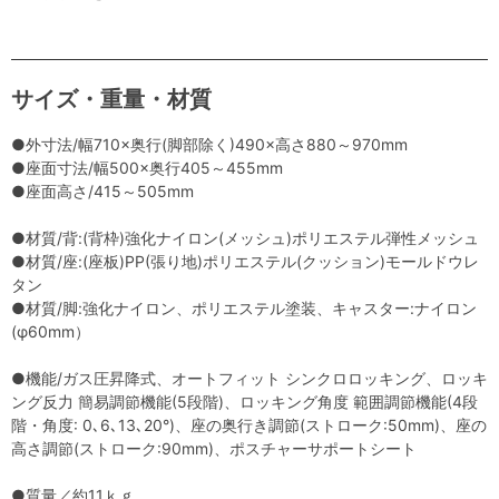
サイズ・重量・材質
●外寸法/幅710×奥行(脚部除く)490×高さ880～970mm
●座面寸法/幅500×奥行405～455mm
●座面高さ/415～505mm
●材質/背:(背枠)強化ナイロン(メッシュ)ポリエステル弾性メッシュ
●材質/座:(座板)PP(張り地)ポリエステル(クッション)モールドウレ
タン
●材質/脚:強化ナイロン、ポリエステル塗装、キャスター:ナイロン
(φ60mm）
●機能/ガス圧昇降式、オートフィット シンクロロッキング、ロッキ
ング反力 簡易調節機能(5段階)、ロッキング角度 範囲調節機能(4段
階・角度: 0､6､13､20°)、座の奥行き調節(ストローク:50mm)、座の
高さ調節(ストローク:90mm)、ポスチャーサポートシート
●質量／約11ｋｇ