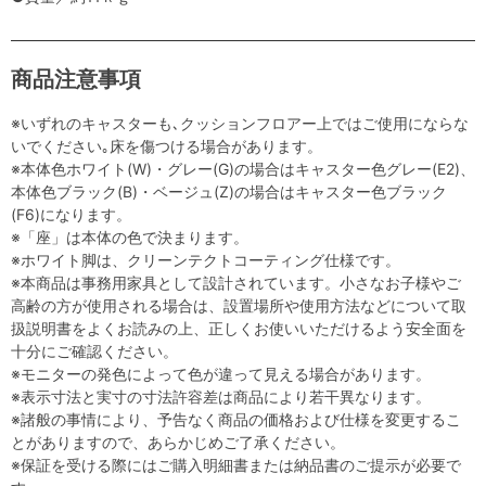
商品注意事項
※いずれのキャスターも､クッションフロアー上ではご使用にならな
いでください｡床を傷つける場合があります。
※本体色ホワイト(W)・グレー(G)の場合はキャスター色グレー(E2)、
本体色ブラック(B)・ベージュ(Z)の場合はキャスター色ブラック
(F6)になります。
※「座」は本体の色で決まります。
※ホワイト脚は、クリーンテクトコーティング仕様です。
※本商品は事務用家具として設計されています。小さなお子様やご
高齢の方が使用される場合は、設置場所や使用方法などについて取
扱説明書をよくお読みの上、正しくお使いいただけるよう安全面を
十分にご確認ください。
※モニターの発色によって色が違って見える場合があります。
※表示寸法と実寸の寸法許容差は商品により若干異なります。
※諸般の事情により、予告なく商品の価格および仕様を変更するこ
とがありますので、あらかじめご了承ください。
※保証を受ける際にはご購入明細書または納品書のご提示が必要で