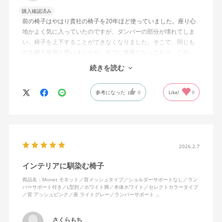
購入確認済み
前の椅子はやはり貴社の椅子を20年ほど使っていました。座り心
地かよく気に入っていたのですが、ダンパーの部分が壊れてしま
い、椅子を上下することができなくなりました。そこで、同じも
のを購入使用と思いましたが、すでに廃番になっており、この
MonEtを購入しました。やや固めの椅子ですが、使っているうち
続きを読む
になじんでくるのではと思っています。フローリング床で使って
いますが、ややキャスターがよく動きすぎるのが難点でしょう
参考になった
0
Like!
0
か。
2026.2.7
インテリアに馴染む椅子
商品名：Monet モネット／背メッシュタイプ／ショルダーサポートなし／ラン
バーサポート付き／L型肘／ホワイト脚／本体ホワイト／セレクトカラータイプ
／背 アッシュピンク／座 ライトグレー／ランバーサポート …
さくらもち