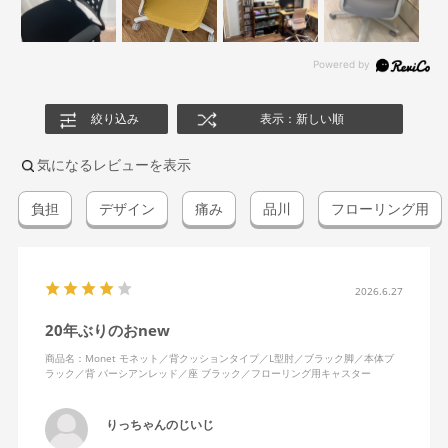
絞り込み
表示：新しい順
気になるレビューを表示
負担
デザイン
痛み
品川
フローリング用
2026.6.27
20年ぶりのおnew
商品名：Monet モネット／背クッションタイプ／L型肘／ブラック脚／本体ブ
ラック／背 パーシアンレッド／座 ブラック／フローリング用キャスター
りっちゃんのじいじ