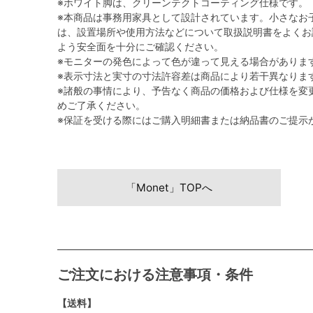
※ホワイト脚は、クリーンテクトコーティング仕様です。
※本商品は事務用家具として設計されています。小さなお
は、設置場所や使用方法などについて取扱説明書をよくお
よう安全面を十分にご確認ください。
※モニターの発色によって色が違って見える場合がありま
※表示寸法と実寸の寸法許容差は商品により若干異なりま
※諸般の事情により、予告なく商品の価格および仕様を変
めご了承ください。
※保証を受ける際にはご購入明細書または納品書のご提示
「Monet」TOPへ
ご注文における注意事項・条件
【送料】