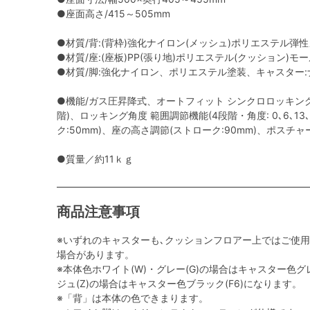
●座面高さ/415～505mm
●材質/背:(背枠)強化ナイロン(メッシュ)ポリエステル弾
●材質/座:(座板)PP(張り地)ポリエステル(クッション)モ
●材質/脚:強化ナイロン、ポリエステル塗装、キャスター:ナ
●機能/ガス圧昇降式、オートフィット シンクロロッキング
階)、ロッキング角度 範囲調節機能(4段階・角度: 0､6､13
ク:50mm)、座の高さ調節(ストローク:90mm)、ポスチ
●質量／約11ｋｇ
商品注意事項
※いずれのキャスターも､クッションフロアー上ではご使
場合があります。
※本体色ホワイト(W)・グレー(G)の場合はキャスター色グレ
ジュ(Z)の場合はキャスター色ブラック(F6)になります。
※「背」は本体の色できまります。