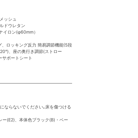
性メッシュ
ールドウレタン
イロン(φ60mm）
、ロッキング反力 簡易調節機能(5段
､20°)、座の奥行き調節(ストロー
ャーサポートシート
用にならないでください｡床を傷つける
ー(E2)、本体色ブラック(B)・ベー