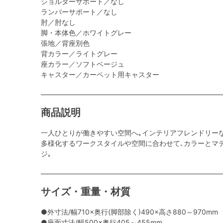
ショルダーサポート／なし
ランバーサポート／なし
肘／肘なし
脚・本体色／ホワイトグレー
張地／背座別色
背カラー／ライトグレー
座カラー／ソフトベージュ
キャスター／カーペット用キャスター
商品説明
一人ひとりが働きやすい空間へ｡インテリアフレンドリー
多様化するワークスタイルや空間に合わせて､カラーとマ
ジ｡
サイズ・重量・材質
●外寸法/幅710×奥行(脚部除く)490×高さ880～970mm
●座面寸法/幅500×奥行405～455mm