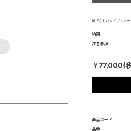
選択されたタイプ：カー
納期
注意事項
￥77,000(
商品コード
品番