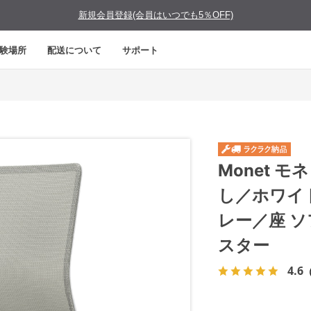
新規会員登録(会員はいつでも5％OFF)
験場所
配送について
サポート
Monet 
し／ホワイ
レー／座 
スター
4.6