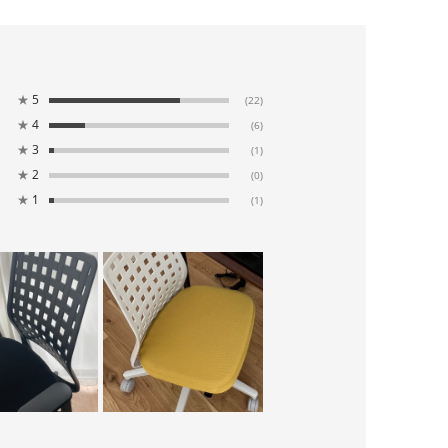
★
5
(22)
★
4
(6)
★
3
(1)
★
2
(0)
★
1
(1)