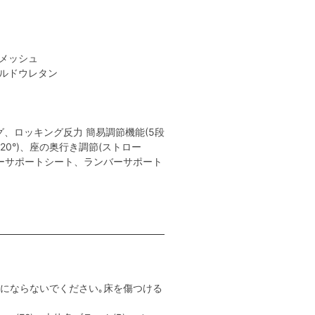
性メッシュ
ールドウレタン
、ロッキング反力 簡易調節機能(5段
､20°)、座の奥行き調節(ストロー
チャーサポートシート、ランバーサポート
用にならないでください｡床を傷つける