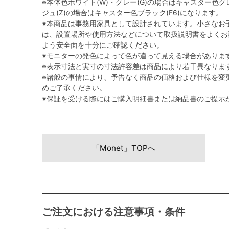
※本体色ホワイト(W)・グレー(G)の場合はキャスター色グレ
ジュ(Z)の場合はキャスター色ブラック(F6)になります。
※本商品は事務用家具として設計されています。小さなお
は、設置場所や使用方法などについて取扱説明書をよくお
よう安全面を十分にご確認ください。
※モニターの発色によって色が違って見える場合がありま
※表示寸法と実寸の寸法許容差は商品により若干異なりま
※諸般の事情により、予告なく商品の価格および仕様を変
めご了承ください。
※保証を受ける際にはご購入明細書または納品書のご提示
「Monet」TOPへ
ご注文における注意事項・条件