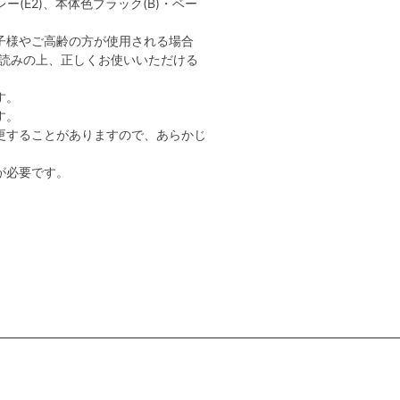
ー(E2)、本体色ブラック(B)・ベー
子様やご高齢の方が使用される場合
読みの上、正しくお使いいただける
す。
す。
更することがありますので、あらかじ
が必要です。