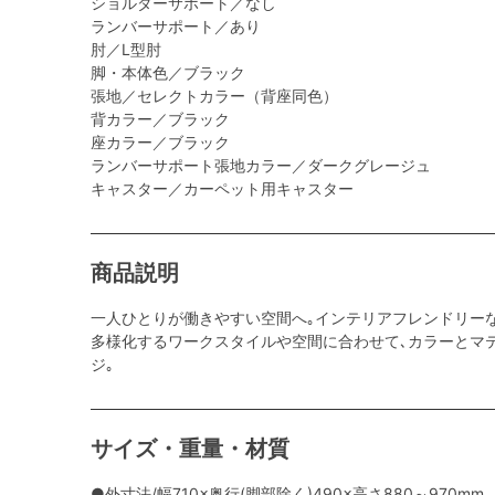
ショルダーサポート／なし
ランバーサポート／あり
肘／L型肘
脚・本体色／ブラック
張地／セレクトカラー（背座同色）
背カラー／ブラック
座カラー／ブラック
ランバーサポート張地カラー／ダークグレージュ
キャスター／カーペット用キャスター
商品説明
一人ひとりが働きやすい空間へ｡インテリアフレンドリー
多様化するワークスタイルや空間に合わせて､カラーとマ
ジ｡
サイズ・重量・材質
●外寸法/幅710×奥行(脚部除く)490×高さ880～970mm