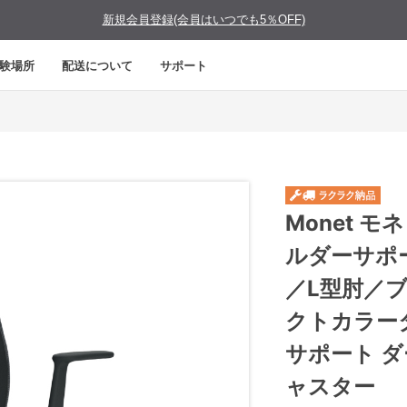
新規会員登録(会員はいつでも5％OFF)
験場所
配送について
サポート
Monet 
ルダーサポ
／L型肘／
クトカラー
サポート 
ャスター