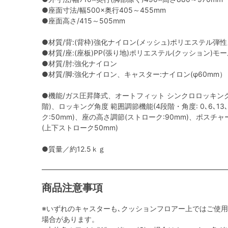
●座面寸法/幅500×奥行405～455mm
●座面高さ/415～505mm
●材質/背:(背枠)強化ナイロン(メッシュ)ポリエステル弾
●材質/座:(座板)PP(張り地)ポリエステル(クッション)モ
●材質/肘:強化ナイロン
●材質/脚:強化ナイロン、キャスター:ナイロン(φ60mm）
●機能/ガス圧昇降式、オートフィット シンクロロッキング
階)、ロッキング角度 範囲調節機能(4段階・角度: 0､6､13
ク:50mm)、座の高さ調節(ストローク:90mm)、ポス
(上下ストローク50mm)
●質量／約12.5ｋｇ
商品注意事項
※いずれのキャスターも､クッションフロアー上ではご使
場合があります。