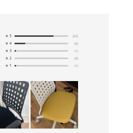
★
5
(22)
★
4
(6)
★
3
(1)
★
2
(0)
★
1
(1)