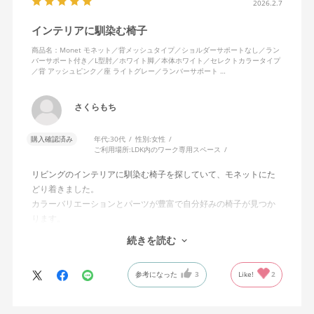
2026.2.7
インテリアに馴染む椅子
商品名：Monet モネット／背メッシュタイプ／ショルダーサポートなし／ラン
バーサポート付き／L型肘／ホワイト脚／本体ホワイト／セレクトカラータイプ
／背 アッシュピンク／座 ライトグレー／ランバーサポート …
さくらもち
購入確認済み
年代:
30代
性別:
女性
ご利用場所:
LDK内のワーク専用スペース
リビングのインテリアに馴染む椅子を探していて、モネットにた
どり着きました。
カラーバリエーションとパーツが豊富で自分好みの椅子が見つか
ります。
オフィスチェアにしては比較的コンパクトで家に置くのに最適で
続きを読む
した、座り心地も良く大変気に入っています。
今回どうしても欲しい色の組み合わせがあったので固定肘の物を
参考になった
3
Like!
2
購入しましたが、欲を言えば稼働肘バージョンもバイカラーなど
のバリエーションがあったら嬉しかったなと思います。
商品はとても良いもので、大変満足しています。