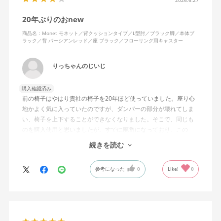
20年ぶりのおnew
商品名：Monet モネット／背クッションタイプ／L型肘／ブラック脚／本体ブ
ラック／背 パーシアンレッド／座 ブラック／フローリング用キャスター
りっちゃんのじいじ
購入確認済み
前の椅子はやはり貴社の椅子を20年ほど使っていました。座り心
地かよく気に入っていたのですが、ダンパーの部分が壊れてしま
い、椅子を上下することができなくなりました。そこで、同じも
のを購入使用と思いましたが、すでに廃番になっており、この
MonEtを購入しました。やや固めの椅子ですが、使っているうち
続きを読む
になじんでくるのではと思っています。フローリング床で使って
いますが、ややキャスターがよく動きすぎるのが難点でしょう
参考になった
0
Like!
0
か。