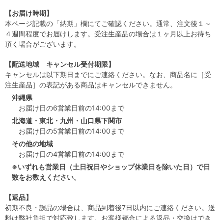
【お届け時期】
本ページ記載の「納期」欄にてご確認ください。通常、注文後１～
４週間程度でお届けします。受注生産品の場合は１ヶ月以上お待ち
頂く場合がございます。
【配送地域 キャンセル受付期限】
キャンセルは以下期日までにご連絡ください。なお、商品名に［受
注生産品］の表記がある商品はキャンセルできません。
沖縄県
お届け日の6営業日前の14:00まで
北海道・東北・九州・山口県下関市
お届け日の5営業日前の14:00まで
その他の地域
お届け日の4営業日前の14:00まで
※いずれも営業日（土日祝日やショップ休業日を除いた日）で日
数をお数えください。
【返品】
初期不良・誤品の場合は、商品到着後7日以内にご連絡ください。送
料は弊社負担で対応致します。お客様都合による返品・交換はでき