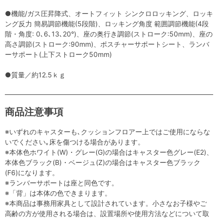
●機能/ガス圧昇降式、オートフィット シンクロロッキング、ロッキ
ング反力 簡易調節機能(5段階)、ロッキング角度 範囲調節機能(4段
階・角度: 0､6､13､20°)、座の奥行き調節(ストローク:50mm)、座の
高さ調節(ストローク:90mm)、ポスチャーサポートシート、ランバ
ーサポート(上下ストローク50mm)
●質量／約12.5ｋｇ
商品注意事項
※いずれのキャスターも､クッションフロアー上ではご使用にならな
いでください｡床を傷つける場合があります。
※本体色ホワイト(W)・グレー(G)の場合はキャスター色グレー(E2)、
本体色ブラック(B)・ベージュ(Z)の場合はキャスター色ブラック
(F6)になります。
※ランバーサポートは座と同色です。
※「背」は本体の色できまります。
※本商品は事務用家具として設計されています。小さなお子様やご
高齢の方が使用される場合は、設置場所や使用方法などについて取