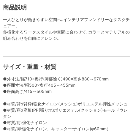
商品説明
一人ひとりが働きやすい空間へ｡インテリアフレンドリーなタスクチ
ェアー。
多様化するワークスタイルや空間に合わせて､カラーとマテリアルの
組み合わせを自由にアレンジ｡
サイズ・重量・材質
●外寸法/幅710×奥行(脚部除く)490×高さ880～970mm
●座面寸法/幅500×奥行405～455mm
●座面高さ/415～505mm
●材質/背:(背枠)強化ナイロン(メッシュ)ポリエステル弾性メッシュ
●材質/座:(座板)PP(張り地)ポリエステル(クッション)モールドウレ
タン
●材質/肘:強化ナイロン
●材質/脚:強化ナイロン、キャスター:ナイロン(φ60mm）