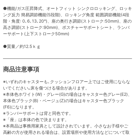
●機能/ガス圧昇降式、オートフィット シンクロロッキング、ロッキ
ング反力 簡易調節機能(5段階)、ロッキング角度 範囲調節機能(4段
階・角度: 0､6､13､20°)、座の奥行き調節(ストローク:50mm)、座の
高さ調節(ストローク:90mm)、ポスチャーサポートシート、ランバ
ーサポート(上下ストローク50mm)
●質量／約12.5ｋｇ
商品注意事項
※いずれのキャスターも､クッションフロアー上ではご使用にならな
いでください｡床を傷つける場合があります。
※本体色ホワイト(W)・グレー(G)の場合はキャスター色グレー(E2)、
本体色ブラック(B)・ベージュ(Z)の場合はキャスター色ブラック
(F6)になります。
※ランバーサポートは背と同色です。
※「座」は本体の色で決まります。
※本商品は事務用家具として設計されています。小さなお子様やご
高齢の方が使用される場合は、設置場所や使用方法などについて取