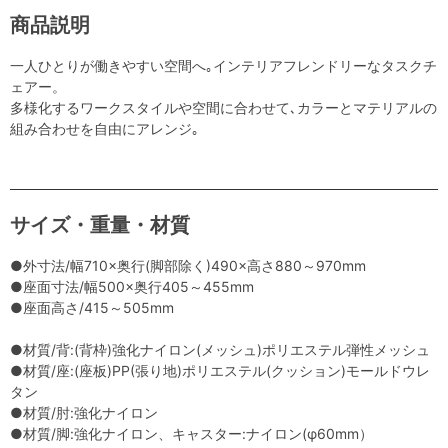
商品説明
一人ひとりが働きやすい空間へ｡インテリアフレンドリーなタスクチ
ェアー。
多様化するワークスタイルや空間に合わせて､カラーとマテリアルの
組み合わせを自由にアレンジ｡
サイズ・重量・材質
●外寸法/幅710×奥行(脚部除く)490×高さ880～970mm
●座面寸法/幅500×奥行405～455mm
●座面高さ/415～505mm
●材質/背:(背枠)強化ナイロン(メッシュ)ポリエステル弾性メッシュ
●材質/座:(座板)PP(張り地)ポリエステル(クッション)モールドウレ
タン
●材質/肘:強化ナイロン
●材質/脚:強化ナイロン、キャスター:ナイロン(φ60mm）