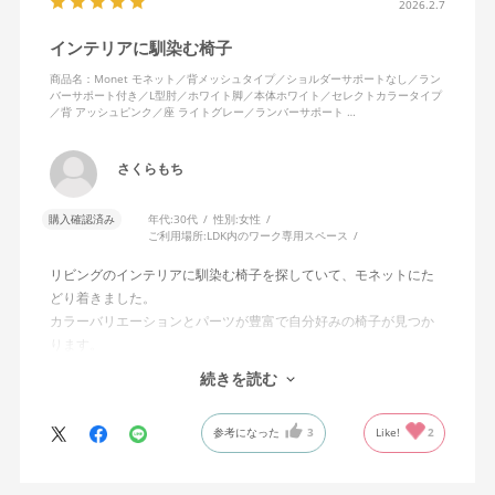
2026.2.7
インテリアに馴染む椅子
商品名：Monet モネット／背メッシュタイプ／ショルダーサポートなし／ラン
バーサポート付き／L型肘／ホワイト脚／本体ホワイト／セレクトカラータイプ
／背 アッシュピンク／座 ライトグレー／ランバーサポート …
さくらもち
購入確認済み
年代:
30代
性別:
女性
ご利用場所:
LDK内のワーク専用スペース
リビングのインテリアに馴染む椅子を探していて、モネットにた
どり着きました。
カラーバリエーションとパーツが豊富で自分好みの椅子が見つか
ります。
オフィスチェアにしては比較的コンパクトで家に置くのに最適で
続きを読む
した、座り心地も良く大変気に入っています。
今回どうしても欲しい色の組み合わせがあったので固定肘の物を
参考になった
3
Like!
2
購入しましたが、欲を言えば稼働肘バージョンもバイカラーなど
のバリエーションがあったら嬉しかったなと思います。
商品はとても良いもので、大変満足しています。