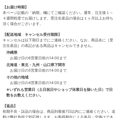
【お届け時期】
本ページ記載の「納期」欄にてご確認ください。通常、注文後１～
４週間程度でお届けします。受注生産品の場合は１ヶ月以上お待ち
頂く場合がございます。
【配送地域 キャンセル受付期限】
キャンセルは以下期日までにご連絡ください。なお、商品名に［受
注生産品］の表記がある商品はキャンセルできません。
沖縄県
お届け日の6営業日前の14:00まで
北海道・東北・九州・山口県下関市
お届け日の5営業日前の14:00まで
その他の地域
お届け日の4営業日前の14:00まで
※いずれも営業日（土日祝日やショップ休業日を除いた日）で日
数をお数えください。
【返品】
初期不良・誤品の場合は、商品到着後7日以内にご連絡ください。送
料は弊社負担で対応致します。お客様都合による返品・交換はでき