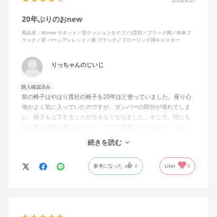
20年ぶりのおnew
商品名：Monet モネット／背クッションタイプ／L型肘／ブラック脚／本体ブ
ラック／背 パーシアンレッド／座 ブラック／フローリング用キャスター
りっちゃんのじいじ
購入確認済み
前の椅子はやはり貴社の椅子を20年ほど使っていました。座り心
地かよく気に入っていたのですが、ダンパーの部分が壊れてしま
い、椅子を上下することができなくなりました。そこで、同じも
のを購入使用と思いましたが、すでに廃番になっており、この
MonEtを購入しました。やや固めの椅子ですが、使っているうち
続きを読む
になじんでくるのではと思っています。フローリング床で使って
いますが、ややキャスターがよく動きすぎるのが難点でしょう
参考になった
0
Like!
0
か。