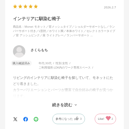
2026.2.7
インテリアに馴染む椅子
商品名：Monet モネット／背メッシュタイプ／ショルダーサポートなし／ラン
バーサポート付き／L型肘／ホワイト脚／本体ホワイト／セレクトカラータイプ
／背 アッシュピンク／座 ライトグレー／ランバーサポート …
さくらもち
購入確認済み
年代:
30代
性別:
女性
ご利用場所:
LDK内のワーク専用スペース
リビングのインテリアに馴染む椅子を探していて、モネットにた
どり着きました。
カラーバリエーションとパーツが豊富で自分好みの椅子が見つか
ります。
オフィスチェアにしては比較的コンパクトで家に置くのに最適で
続きを読む
した、座り心地も良く大変気に入っています。
今回どうしても欲しい色の組み合わせがあったので固定肘の物を
参考になった
3
Like!
2
購入しましたが、欲を言えば稼働肘バージョンもバイカラーなど
のバリエーションがあったら嬉しかったなと思います。