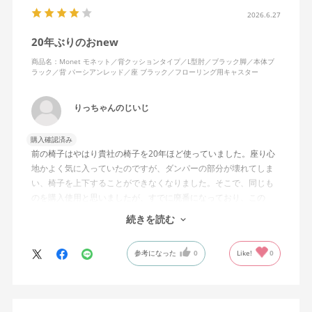
2026.6.27
20年ぶりのおnew
商品名：Monet モネット／背クッションタイプ／L型肘／ブラック脚／本体ブ
ラック／背 パーシアンレッド／座 ブラック／フローリング用キャスター
りっちゃんのじいじ
購入確認済み
前の椅子はやはり貴社の椅子を20年ほど使っていました。座り心
地かよく気に入っていたのですが、ダンパーの部分が壊れてしま
い、椅子を上下することができなくなりました。そこで、同じも
のを購入使用と思いましたが、すでに廃番になっており、この
MonEtを購入しました。やや固めの椅子ですが、使っているうち
続きを読む
になじんでくるのではと思っています。フローリング床で使って
いますが、ややキャスターがよく動きすぎるのが難点でしょう
参考になった
0
Like!
0
か。