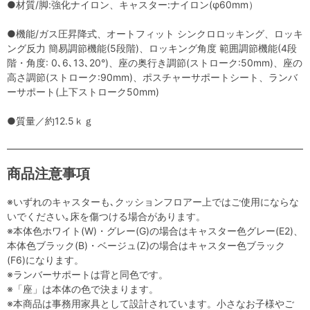
●材質/脚:強化ナイロン、キャスター:ナイロン(φ60mm）
●機能/ガス圧昇降式、オートフィット シンクロロッキング、ロッキ
ング反力 簡易調節機能(5段階)、ロッキング角度 範囲調節機能(4段
階・角度: 0､6､13､20°)、座の奥行き調節(ストローク:50mm)、座の
高さ調節(ストローク:90mm)、ポスチャーサポートシート、ランバ
ーサポート(上下ストローク50mm)
●質量／約12.5ｋｇ
商品注意事項
※いずれのキャスターも､クッションフロアー上ではご使用にならな
いでください｡床を傷つける場合があります。
※本体色ホワイト(W)・グレー(G)の場合はキャスター色グレー(E2)、
本体色ブラック(B)・ベージュ(Z)の場合はキャスター色ブラック
(F6)になります。
※ランバーサポートは背と同色です。
※「座」は本体の色で決まります。
※本商品は事務用家具として設計されています。小さなお子様やご