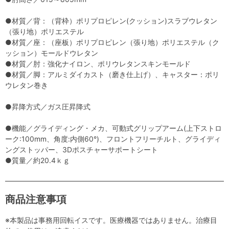
●材質／背：（背枠）ポリプロピレン(クッション)スラブウレタン
（張り地）ポリエステル
●材質／座：（座板）ポリプロピレン（張り地）ポリエステル（ク
ッション）モールドウレタン
●材質／肘：強化ナイロン、ポリウレタンスキンモールド
●材質／脚：アルミダイカスト（磨き仕上げ）、キャスター：ポリ
ウレタン巻き
●昇降方式／ガス圧昇降式
●機能／グライディング・メカ、可動式グリップアーム(上下ストロ
ーク:100mm、角度:内側60°)、フロントフリーチルト、グライディ
ングストッパー、3Dポスチャーサポートシート
●質量／約20.4ｋｇ
商品注意事項
※本製品は事務用回転イスです。医療機器ではありません。治療目