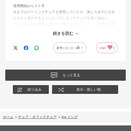
使用開始から１ヶ月
今まではゲーミングチェアを使用していたが、身じろぎのたびぎ
ちぎちと音がするようになってしまってチェアを探し始めた。
くねくねと動く機構に惹かれて購入してみたところ、不安な音鳴
りは無くなった！但し座る時と立つ時はカッチョンと音がする。
続きを読む
これは座っていない時に椅子が倒れないように立ち上がると水平
に保つ機構があるようだ。
参考になった
1
Like!
0
絵を描くのと、ゲームをするためのデスクで使用しているためお
尻についてくるフレキシブルな座面が嬉しい。
肘置きは可動肘を選択したが、コントローラーをもって肘をつく
と硬さを感じる。高さや可動域は非常に良い。
もっと見る
絞り込み
表示：新しい順
ホーム
>
チェア・オフィスチェア
>
ing イング