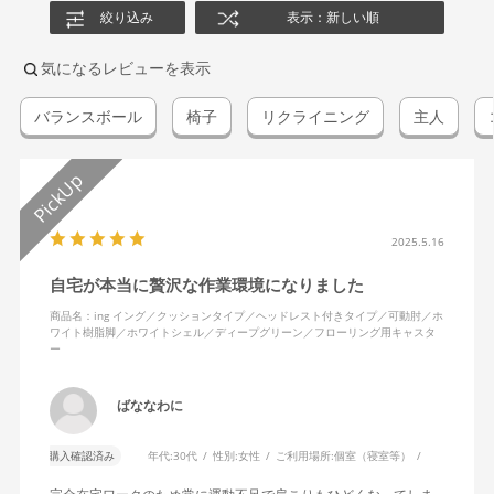
絞り込み
表示：新しい順
気になるレビューを表示
バランスボール
椅子
リクライニング
主人
2025.5.16
自宅が本当に贅沢な作業環境になりました
商品名：ing イング／クッションタイプ／ヘッドレスト付きタイプ／可動肘／ホ
ワイト樹脂脚／ホワイトシェル／ディープグリーン／フローリング用キャスタ
ー
ばななわに
購入確認済み
年代:
30代
性別:
女性
ご利用場所:
個室（寝室等）