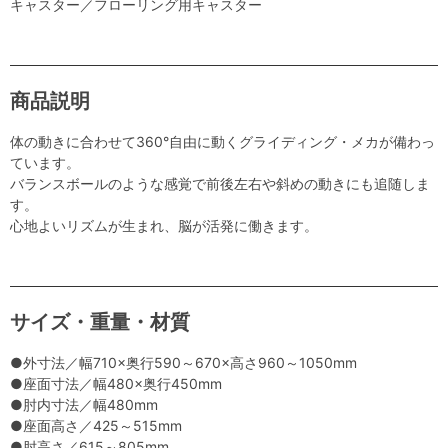
キャスター／フローリング用キャスター
商品説明
体の動きに合わせて360°自由に動くグライディング・メカが備わっ
ています。
バランスボールのような感覚で前後左右や斜めの動きにも追随しま
す。
心地よいリズムが生まれ、脳が活発に働きます。
サイズ・重量・材質
●外寸法／幅710×奥行590～670×高さ960～1050mm
●座面寸法／幅480×奥行450mm
●肘内寸法／幅480mm
●座面高さ／425～515mm
●肘高さ／615～805mm