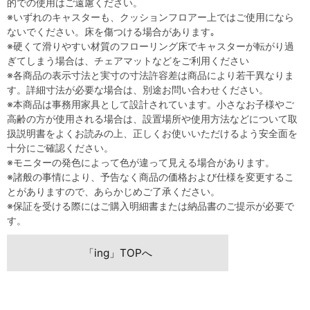
的での使用はご遠慮ください。
※いずれのキャスターも、クッションフロアー上ではご使用になら
ないでください。床を傷つける場合があります｡
※硬くて滑りやすい材質のフローリング床でキャスターが転がり過
ぎてしまう場合は、チェアマットなどをご利用ください
※各商品の表示寸法と実寸の寸法許容差は商品により若干異なりま
す。詳細寸法が必要な場合は、別途お問い合わせください。
※本商品は事務用家具として設計されています。小さなお子様やご
高齢の方が使用される場合は、設置場所や使用方法などについて取
扱説明書をよくお読みの上、正しくお使いいただけるよう安全面を
十分にご確認ください。
※モニターの発色によって色が違って見える場合があります。
※諸般の事情により、予告なく商品の価格および仕様を変更するこ
とがありますので、あらかじめご了承ください。
※保証を受ける際にはご購入明細書または納品書のご提示が必要で
す。
「ing」TOPへ