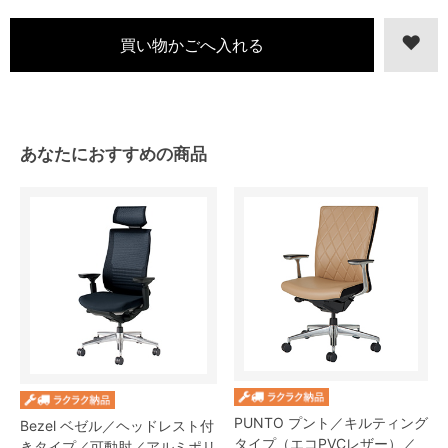
あなたにおすすめの商品
PUNTO プント／キルティング
Bezel ベゼル／ヘッドレスト付
タイプ（エコPVCレザー）／
きタイプ／可動肘／アルミポリ