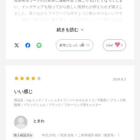
完全在宅ワークのため常に運動不足で肩こりもひどくなってしま
い、イングチェアを知ってから欲しい気持ちが抑えられず購入し
ました。座りながらフラフープを回すように動かすのもいいです
し、前後に揺れながら考え事をしたりするのもとても良いもので
す。カチャカチャ音が鳴るわけではないのですが、オフィスで揺
続きを読む
れてばっかだと怒られそうですが、自宅なら何も気にせずに使え
ます。
参考になった
11
Like!
6
特に前後に揺らす時にヘッドレストありで購入して良かったと思
えます。揺れを止める機能もちゃんとあります。
2026.8.3
いい感じ
商品名：ing イング／メッシュタイプ／バーチカルタイプ／可動肘／ブラック樹
脂脚／ブラックシェル／ブラック／フローリング用キャスター
ときわ
購入確認済み
年代:
20代
性別:
女性
ご利用場所:
個室（寝室等）