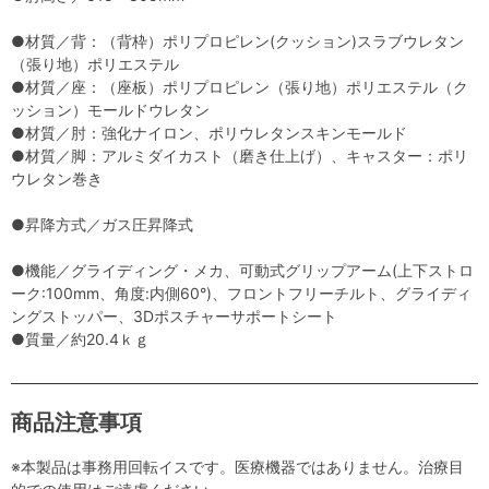
●材質／背：（背枠）ポリプロピレン(クッション)スラブウレタン
（張り地）ポリエステル
●材質／座：（座板）ポリプロピレン（張り地）ポリエステル（ク
ッション）モールドウレタン
●材質／肘：強化ナイロン、ポリウレタンスキンモールド
●材質／脚：アルミダイカスト（磨き仕上げ）、キャスター：ポリ
ウレタン巻き
●昇降方式／ガス圧昇降式
●機能／グライディング・メカ、可動式グリップアーム(上下ストロ
ーク:100mm、角度:内側60°)、フロントフリーチルト、グライディ
ングストッパー、3Dポスチャーサポートシート
●質量／約20.4ｋｇ
商品注意事項
※本製品は事務用回転イスです。医療機器ではありません。治療目