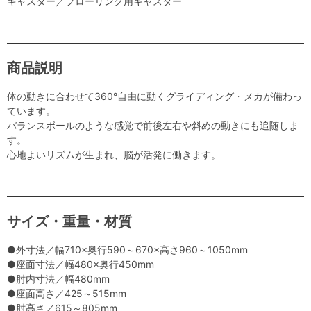
キャスター／フローリング用キャスター
商品説明
体の動きに合わせて360°自由に動くグライディング・メカが備わっ
ています。
バランスボールのような感覚で前後左右や斜めの動きにも追随しま
す。
心地よいリズムが生まれ、脳が活発に働きます。
サイズ・重量・材質
●外寸法／幅710×奥行590～670×高さ960～1050mm
●座面寸法／幅480×奥行450mm
●肘内寸法／幅480mm
●座面高さ／425～515mm
●肘高さ／615～805mm