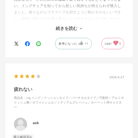
い、イングチェアを知ってから欲しい気持ちが抑えられず購入し
ました。座りながらフラフープを回すように動かすのもいいです
し、前後に揺れながら考え事をしたりするのもとても良いもので
す。カチャカチャ音が鳴るわけではないのですが、オフィスで揺
続きを読む
れてばっかだと怒られそうですが、自宅なら何も気にせずに使え
ます。
参考になった
11
Like!
6
特に前後に揺らす時にヘッドレストありで購入して良かったと思
えます。揺れを止める機能もちゃんとあります。
2026.6.27
疲れない
商品名：ing イング／クッションタイプ／バーチカルタイプ／可動肘／アルミポ
リッシュ脚／ホワイトシェル／ミディアムグレージュ／カーペット用キャスタ
ー
ask
購入確認済み