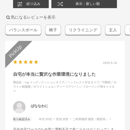
絞り込み
表示：新しい順
気になるレビューを表示
バランスボール
椅子
リクライニング
主人
2025.5.16
自宅が本当に贅沢な作業環境になりました
商品名：ing イング／クッションタイプ／ヘッドレスト付きタイプ／可動肘／ホ
ワイト樹脂脚／ホワイトシェル／ディープグリーン／フローリング用キャスタ
ー
ばななわに
購入確認済み
年代:
30代
性別:
女性
ご利用場所:
個室（寝室等）
完全在宅ワークのため常に運動不足で肩こりもひどくなってしま