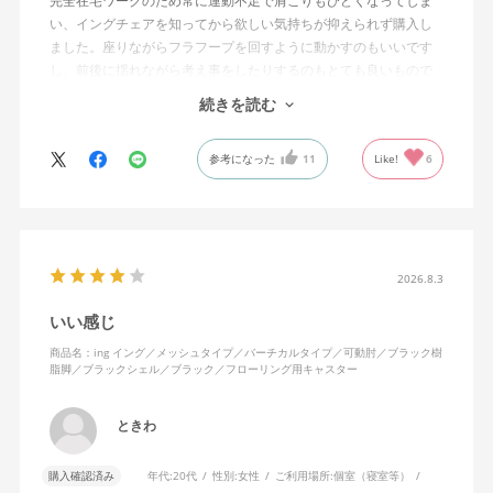
完全在宅ワークのため常に運動不足で肩こりもひどくなってしま
い、イングチェアを知ってから欲しい気持ちが抑えられず購入し
ました。座りながらフラフープを回すように動かすのもいいです
し、前後に揺れながら考え事をしたりするのもとても良いもので
す。カチャカチャ音が鳴るわけではないのですが、オフィスで揺
続きを読む
れてばっかだと怒られそうですが、自宅なら何も気にせずに使え
ます。
参考になった
11
Like!
6
特に前後に揺らす時にヘッドレストありで購入して良かったと思
えます。揺れを止める機能もちゃんとあります。
2026.8.3
いい感じ
商品名：ing イング／メッシュタイプ／バーチカルタイプ／可動肘／ブラック樹
脂脚／ブラックシェル／ブラック／フローリング用キャスター
ときわ
購入確認済み
年代:
20代
性別:
女性
ご利用場所:
個室（寝室等）