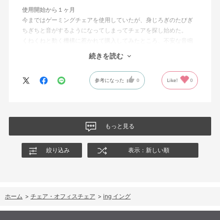
使用開始から１ヶ月
今まではゲーミングチェアを使用していたが、身じろぎのたびぎ
ちぎちと音がするようになってしまってチェアを探し始めた。
くねくねと動く機構に惹かれて購入してみたところ、不安な音鳴
りは無くなった！但し座る時と立つ時はカッチョンと音がする。
続きを読む
これは座っていない時に椅子が倒れないように立ち上がると水平
に保つ機構があるようだ。
参考になった
0
Like!
0
絵を描くのと、ゲームをするためのデスクで使用しているためお
尻についてくるフレキシブルな座面が嬉しい。
肘置きは可動肘を選択したが、コントローラーをもって肘をつく
と硬さを感じる。高さや可動域は非常に良い。
もっと見る
絞り込み
表示：新しい順
ホーム
>
チェア・オフィスチェア
>
ing イング