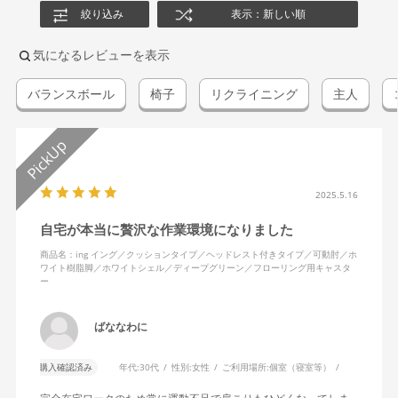
絞り込み
表示：新しい順
気になるレビューを表示
バランスボール
椅子
リクライニング
主人
2025.5.16
自宅が本当に贅沢な作業環境になりました
商品名：ing イング／クッションタイプ／ヘッドレスト付きタイプ／可動肘／ホ
ワイト樹脂脚／ホワイトシェル／ディープグリーン／フローリング用キャスタ
ー
ばななわに
購入確認済み
年代:
30代
性別:
女性
ご利用場所:
個室（寝室等）