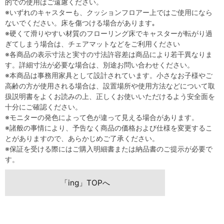
的での使用はご遠慮ください。
※いずれのキャスターも、クッションフロアー上ではご使用になら
ないでください。床を傷つける場合があります｡
※硬くて滑りやすい材質のフローリング床でキャスターが転がり過
ぎてしまう場合は、チェアマットなどをご利用ください
※各商品の表示寸法と実寸の寸法許容差は商品により若干異なりま
す。詳細寸法が必要な場合は、別途お問い合わせください。
※本商品は事務用家具として設計されています。小さなお子様やご
高齢の方が使用される場合は、設置場所や使用方法などについて取
扱説明書をよくお読みの上、正しくお使いいただけるよう安全面を
十分にご確認ください。
※モニターの発色によって色が違って見える場合があります。
※諸般の事情により、予告なく商品の価格および仕様を変更するこ
とがありますので、あらかじめご了承ください。
※保証を受ける際にはご購入明細書または納品書のご提示が必要で
す。
「ing」TOPへ