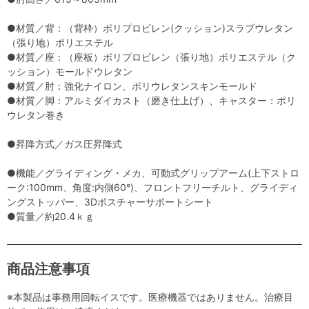
●材質／背：（背枠）ポリプロピレン(クッション)スラブウレタン
（張り地）ポリエステル
●材質／座：（座板）ポリプロピレン（張り地）ポリエステル（ク
ッション）モールドウレタン
●材質／肘：強化ナイロン、ポリウレタンスキンモールド
●材質／脚：アルミダイカスト（磨き仕上げ）、キャスター：ポリ
ウレタン巻き
●昇降方式／ガス圧昇降式
●機能／グライディング・メカ、可動式グリップアーム(上下ストロ
ーク:100mm、角度:内側60°)、フロントフリーチルト、グライディ
ングストッパー、3Dポスチャーサポートシート
●質量／約20.4ｋｇ
商品注意事項
※本製品は事務用回転イスです。医療機器ではありません。治療目