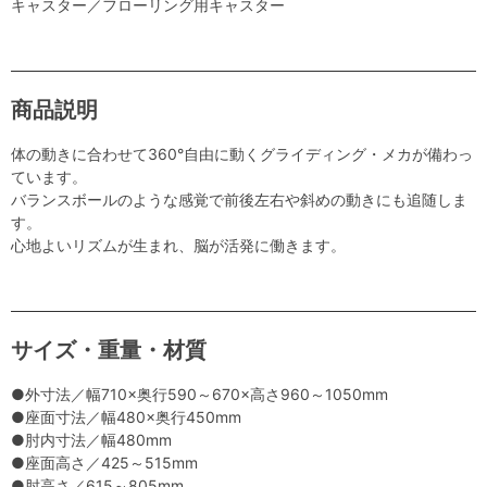
キャスター／フローリング用キャスター
商品説明
体の動きに合わせて360°自由に動くグライディング・メカが備わっ
ています。
バランスボールのような感覚で前後左右や斜めの動きにも追随しま
す。
心地よいリズムが生まれ、脳が活発に働きます。
サイズ・重量・材質
●外寸法／幅710×奥行590～670×高さ960～1050mm
●座面寸法／幅480×奥行450mm
●肘内寸法／幅480mm
●座面高さ／425～515mm
●肘高さ／615～805mm