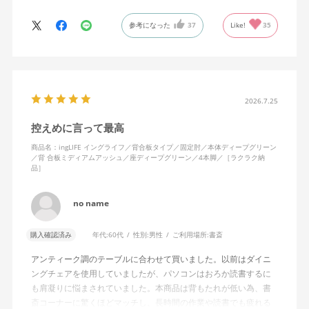
勢で作業に集中をしたいときも、少し引いて2台のモニター全体を
参考になった
37
Like!
35
俯瞰したいときも、自分の動きに座面が前後してついてきてくれ
るので、常に解放感と安定感があります。
疲れたときは背もたれに体重をあずけ、ノビができることもうれ
しいです。わたしは身長が高くないため、ノビをしたときにちょ
うど背面の角が肩甲骨の下にあたるのが気持ちいい……！
2026.7.25
控えめに言って最高
座面はゆらゆら左右にも揺れて、スキマなく続きがちなオンライ
ンミーティングの時間も、からだを動かすことでリラックスでき
商品名：ingLIFE イングライフ／背合板タイプ／固定肘／本体ディープグリーン
／背 合板ミディアムアッシュ／座ディープグリーン／4本脚／［ラクラク納
ます。使ってみて気づいたことですが、固定肘の裏面、にぎった
品］
ときに指があたる部分が、ほどよくプニプニと柔らかく安心感が
ありますね。
no name
無意識にムダな力が入った状態でPC作業をする毎日でしたが、か
らだに余計な力をかけず、集中して座り続けられるようになりま
購入確認済み
年代:
60代
性別:
男性
ご利用場所:
書斎
した。
アンティーク調のテーブルに合わせて買いました。以前はダイニ
ングチェアを使用していましたが、パソコンはおろか読書するに
リビングにワークスペースがあるため、インテリアになじむよ
も肩凝りに悩まされていました。本商品は背もたれが低い為、書
う、背もたれは合板ミディアムアッシュ、4本脚を選択しました
斎コーナーに驚くほどマッチし、長時間の作業や読書でも疲れる
が、より解放感をもって座りたいかたは、キャスター付きを選ん