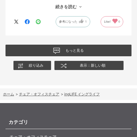
事がありません。木の背もたれも痛くなる事はなく、深く背中を
だほうがいいと思います。ラクラク納品で配送をお願いしたとこ
続きを読む
あずければうたた寝も出来ます。
ろ、作業員のかたがとてもていねいでテキパキと組み立てくださ
パソコン作業をする時は自然と背筋が伸びて肩凝りなどはしませ
り、「いよいよ使える！」というワクワクもありました。
参考になった
1
Like!
0
ん。
良い商品をありがとうございました。なお、組み立てサービスを
自分が思ってた以上に生活空間になじみ、見た目も機能もとって
利用しましたが、このサービスは利用した方が良さそうです。1人
も満足。長く大切に使いたいと思います。
でするのは少し大変そうな感じをうけました。
もっと見る
絞り込み
表示：新しい順
ホーム
>
チェア・オフィスチェア
>
ingLIFE イングライフ
カテゴリ
チェア・オフィスチェア