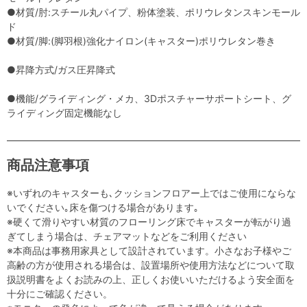
●材質/肘:スチール丸パイプ、粉体塗装、ポリウレタンスキンモール
ド
●材質/脚:(脚羽根)強化ナイロン(キャスター)ポリウレタン巻き
●昇降方式/ガス圧昇降式
●機能/グライディング・メカ、3Dポスチャーサポートシート、グ
ライディング固定機能なし
商品注意事項
※いずれのキャスターも､クッションフロアー上ではご使用にならな
いでください｡床を傷つける場合があります｡
※硬くて滑りやすい材質のフローリング床でキャスターが転がり過
ぎてしまう場合は、チェアマットなどをご利用ください
※本商品は事務用家具として設計されています。小さなお子様やご
高齢の方が使用される場合は、設置場所や使用方法などについて取
扱説明書をよくお読みの上、正しくお使いいただけるよう安全面を
十分にご確認ください。