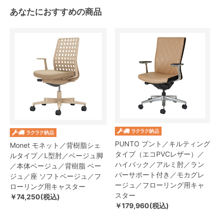
あなたにおすすめの商品
PUNTO プント／キルティング
Monet モネット／背樹脂シェ
タイプ（エコPVCレザー）／
ルタイプ／L型肘／ベージュ脚
ハイバック／アルミ肘／ラン
／本体ベージュ／背樹脂 ベー
バーサポート付き／モカグレ
ジュ／座 ソフトベージュ／フ
ージュ／フローリング用キャ
ローリング用キャスター
スター
￥74,250(税込)
￥179,960(税込)