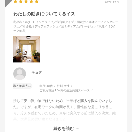
2022.12.3
わたしの動きについてくるイス
商品名：ingLIFE イングライフ／背合板タイプ／固定肘／本体ミディアムグレー
ジュ／背 合板ミディアムアッシュ／座ミディアムグレージュ／4本脚／［ラク
ラク納品］
キョダ
購入確認済み
年代:
30代
性別:
女性
ご利用場所:
LDK内の生活共用スペース
決して安い買い物ではないため、半年ほど購入を悩んでいまし
た。ですが、在宅ワークの時間が長く、慢性的な肩こりや首こ
り、冷えを感じていたため、真冬に突入する前に購入を決意。結
果、大満足の買い物となりました！
続きを読む
わたしはモニター2台を使って作業をしていますが、前のめりの姿