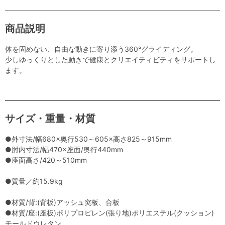
商品説明
体を固めない、自由な動きに寄り添う360°グライディング。
少しゆっくりとした動きで健康とクリエイティビティをサポートし
ます。
サイズ・重量・材質
●外寸法/幅680×奥行530～605×高さ825～915mm
●肘内寸法/幅470×座面/奥行440mm
●座面高さ/420～510mm
●質量／約15.9kg
●材質/背:(背板)アッシュ突板、合板
●材質/座:(座板)ポリプロピレン(張り地)ポリエステル(クッション)
モールドウレタン