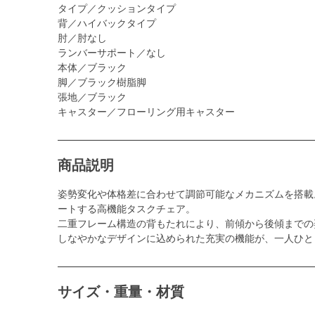
タイプ／クッションタイプ
背／ハイバックタイプ
肘／肘なし
ランバーサポート／なし
本体／ブラック
脚／ブラック樹脂脚
張地／ブラック
キャスター／フローリング用キャスター
商品説明
姿勢変化や体格差に合わせて調節可能なメカニズムを搭載
ートする高機能タスクチェア。
二重フレーム構造の背もたれにより、前傾から後傾までの
しなやかなデザインに込められた充実の機能が、一人ひと
サイズ・重量・材質