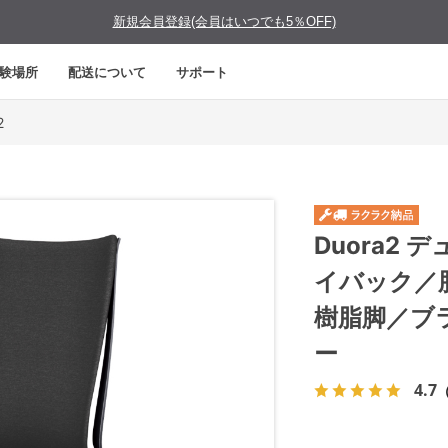
新規会員登録(会員はいつでも5％OFF)
験場所
配送について
サポート
2
Duora2
イバック／
樹脂脚／ブ
ー
4.7