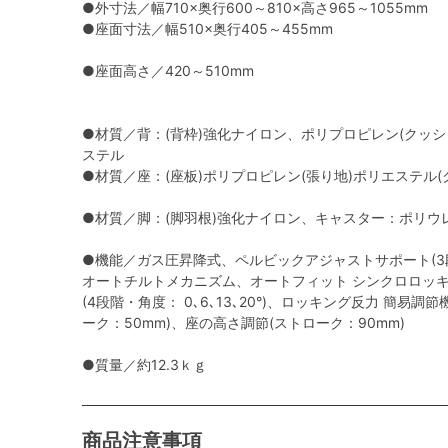
●外寸法／幅710×奥行600～810×高さ965～1055mm
●座面寸法／幅510×奥行405～455mm
●座面高さ／420～510mm
●材質／背：(背枠)強化ナイロン、ポリプロピレン(クッシ
ステル
●材質／座：(座板)ポリプロピレン(張り地)ポリエステル
●材質／脚：(脚羽根)強化ナイロン、キャスター：ポリウ
●機能／ガス圧昇降式、ペルビックアジャストサポート(3
オートチルトメカニズム、オートフィット シンクロロッキ
(4段階・角度： 0､6､13､20°)、ロッキング反力 簡易調
ーク：50mm)、座の高さ調節(ストローク：90mm)
●質量／約12.3ｋｇ
商品注意事項