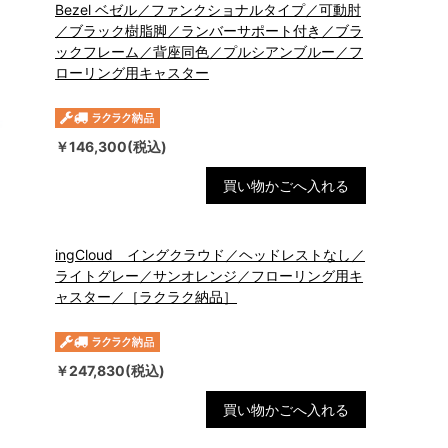
Bezel ベゼル／ファンクショナルタイプ／可動肘
／ブラック樹脂脚／ランバーサポート付き／ブラ
ックフレーム／背座同色／プルシアンブルー／フ
ローリング用キャスター
￥146,300(税込)
買い物かごへ入れる
ingCloud イングクラウド／ヘッドレストなし／
ライトグレー／サンオレンジ／フローリング用キ
ャスター／［ラクラク納品］
￥247,830(税込)
買い物かごへ入れる