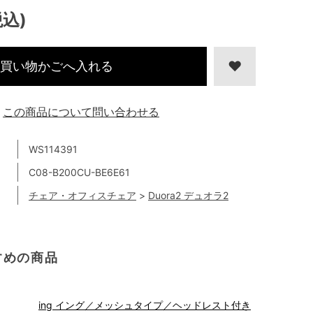
税込)
買い物かごへ入れる
この商品について問い合わせる
WS114391
C08-B200CU-BE6E61
チェア・オフィスチェア
>
Duora2 デュオラ2
すめの商品
ing イング／メッシュタイプ／ヘッドレスト付き