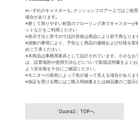
※いずれのキャスターも､クッションフロアー上ではご使
場合があります｡
※硬くて滑りやすい材質のフローリング床でキャスターが
ットなどをご利用ください
※表示寸法と実寸の寸法許容差は商品により若干異なりま
※諸般の事情により、予告なく商品の価格および仕様を変
めご了承ください。
※本商品は事務用家具として設計されています。小さなお
は、設置場所や使用方法などについて取扱説明書をよくお
よう安全面を十分にご確認ください。
※モニターの発色によって色が違って見える場合がありま
※保証を受ける際にはご購入明細書または納品書のご提示
「Duora2」TOPへ