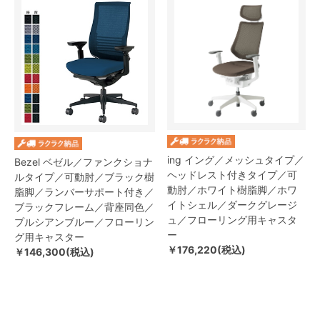
ing イング／メッシュタイプ／
Bezel ベゼル／ファンクショナ
ヘッドレスト付きタイプ／可
ルタイプ／可動肘／ブラック樹
動肘／ホワイト樹脂脚／ホワ
脂脚／ランバーサポート付き／
イトシェル／ダークグレージ
ブラックフレーム／背座同色／
ュ／フローリング用キャスタ
プルシアンブルー／フローリン
ー
グ用キャスター
￥176,220(税込)
￥146,300(税込)