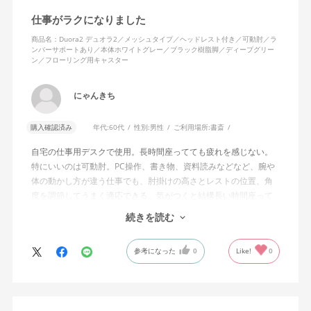
仕事がラクになりました
商品名：Duora2 デュオラ2／メッシュタイプ／ヘッドレスト付き／可動肘／ラ
ンバーサポートあり／本体ホワイトグレー／ブラック樹脂脚／ディープグリー
ン／フローリング用キャスター
にゃんきち
購入確認済み
年代:
60代
性別:
男性
ご利用場所:
書斎
自宅の仕事用デスクで使用。長時間座ってても疲れを感じない。
特にいいのは可動肘。PC操作、書き物、資料読みなどなど、腕や
体の動かし方が違う仕事でも、肘掛けの高さとレストの位置、角
度を調節してうまく適応できる。気がつくと結構長い時間座って
しまってる。
続きを読む
ランバーサポートは思ったよりやさしいサポート。従来使ってい
参考になった
0
Like!
0
た骨盤サポートチェアよりも支える感じは緩やかだが、姿勢の崩
れは起きない。気づくと骨盤が後傾になっている、ってことはな
いので安心です。