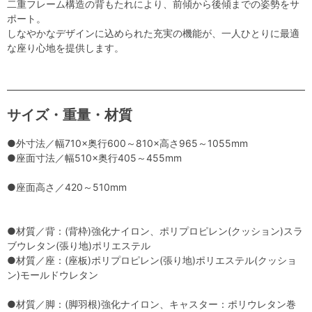
二重フレーム構造の背もたれにより、前傾から後傾までの姿勢をサ
ポート。
しなやかなデザインに込められた充実の機能が、一人ひとりに最適
な座り心地を提供します。
サイズ・重量・材質
●外寸法／幅710×奥行600～810×高さ965～1055mm
●座面寸法／幅510×奥行405～455mm
●座面高さ／420～510mm
●材質／背：(背枠)強化ナイロン、ポリプロピレン(クッション)スラ
ブウレタン(張り地)ポリエステル
●材質／座：(座板)ポリプロピレン(張り地)ポリエステル(クッショ
ン)モールドウレタン
●材質／脚：(脚羽根)強化ナイロン、キャスター：ポリウレタン巻