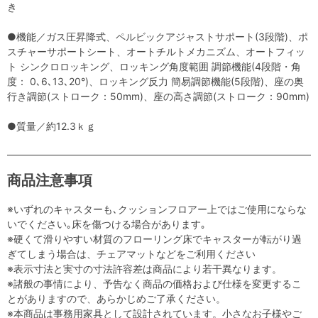
き
●機能／ガス圧昇降式、ペルビックアジャストサポート(3段階)、ポ
スチャーサポートシート、オートチルトメカニズム、オートフィッ
ト シンクロロッキング、ロッキング角度範囲 調節機能(4段階・角
度： 0､6､13､20°)、ロッキング反力 簡易調節機能(5段階)、座の奥
行き調節(ストローク：50mm)、座の高さ調節(ストローク：90mm)
●質量／約12.3ｋｇ
商品注意事項
※いずれのキャスターも､クッションフロアー上ではご使用にならな
いでください｡床を傷つける場合があります｡
※硬くて滑りやすい材質のフローリング床でキャスターが転がり過
ぎてしまう場合は、チェアマットなどをご利用ください
※表示寸法と実寸の寸法許容差は商品により若干異なります。
※諸般の事情により、予告なく商品の価格および仕様を変更するこ
とがありますので、あらかじめご了承ください。
※本商品は事務用家具として設計されています。小さなお子様やご