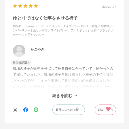
背面はクッションタイプかメッシュタイプで相当悩んだが、昨今
の夏の暑さを考えてメッシュを選んで正解。暑気が上がる2階の仕
2026.7.27
事場でも背中に熱がこもらず快適に仕事ができる。カラーのディ
ゆとりではなく仕事をさせる椅子
ープグリーンも爽やかさを感じさせてGOOD。
商品名：Duora2 デュオラ2／メッシュタイプ／ヘッドレスト付き／可動肘／ラ
ンバーサポートあり／本体ホワイトグレー／アルミポリッシュ脚／ブラック／
シンプルで機能性の高いバランスのとれたチェア。背面とヘッド
カーペット用キャスター
レストにもたれかかるような使い方はまだあまりしていないが、
これから読書用にも使って快適性を検証してみたい。
たこやき
購入確認済み
職場の椅子が背中を伸ばして座る自分に合っていて、良かったの
で探していました。職場の椅子自体は購入した椅子の下位互換品
だったのでが、ちょっと奮発して良い方のものを購入しました。
ゆったりも出来るが、それ以上に背もたれの反発力やランバーサ
ポートを突き出したり出来るので、モニターに向かわす方にも力
続きを読む
が入っていて仕事をするにはすごく良い椅子でした。
参考になった
1
Like!
0