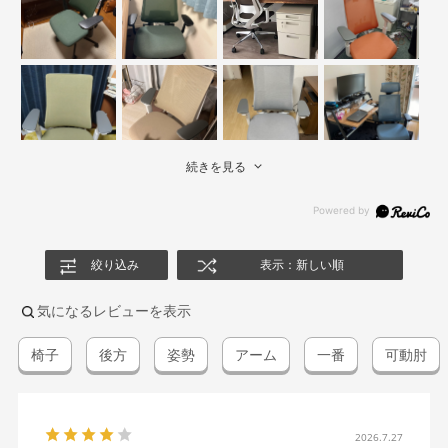
続きを見る
絞り込み
表示：新しい順
気になるレビューを表示
椅子
後方
姿勢
アーム
一番
可動肘
2026.7.27