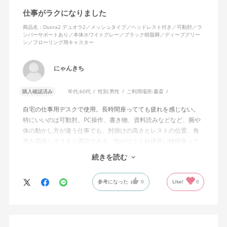
仕事がラクになりました
商品名：Duora2 デュオラ2／メッシュタイプ／ヘッドレスト付き／可動肘／ラ
ンバーサポートあり／本体ホワイトグレー／ブラック樹脂脚／ディープグリー
ン／フローリング用キャスター
にゃんきち
購入確認済み
年代:
60代
性別:
男性
ご利用場所:
書斎
自宅の仕事用デスクで使用。長時間座ってても疲れを感じない。
特にいいのは可動肘。PC操作、書き物、資料読みなどなど、腕や
体の動かし方が違う仕事でも、肘掛けの高さとレストの位置、角
度を調節してうまく適応できる。気がつくと結構長い時間座って
しまってる。
続きを読む
ランバーサポートは思ったよりやさしいサポート。従来使ってい
参考になった
0
Like!
0
た骨盤サポートチェアよりも支える感じは緩やかだが、姿勢の崩
れは起きない。気づくと骨盤が後傾になっている、ってことはな
いので安心です。
背面はクッションタイプかメッシュタイプで相当悩んだが、昨今