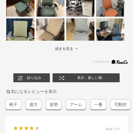
続きを見る
絞り込み
表示：新しい順
気になるレビューを表示
椅子
後方
姿勢
アーム
一番
可動肘
2026.7.27