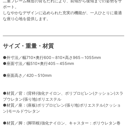
二重フレーム構造の背もたれにより、前傾から後傾までの姿勢をサ
ポート。
しなやかなデザインに込められた充実の機能が、一人ひとりに最適
な座り心地を提供します。
サイズ・重量・材質
●外寸法／幅710×奥行600～810×高さ965～1055mm
●座面寸法／幅510×奥行405～455mm
●座面高さ／420～510mm
●材質／背：(背枠)強化ナイロン、ポリプロピレン(クッション)スラ
ブウレタン(張り地)ポリエステル
●材質／座：(座板)ポリプロピレン(張り地)ポリエステル(クッショ
ン)モールドウレタン
●材質／脚：(脚羽根)強化ナイロン、キャスター：ポリウレタン巻