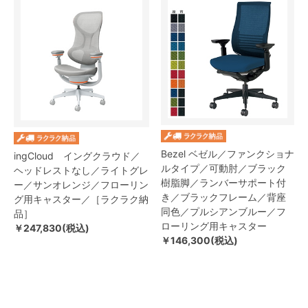
Bezel ベゼル／ファンクショナ
ingCloud イングクラウド／
ルタイプ／可動肘／ブラック
ヘッドレストなし／ライトグレ
樹脂脚／ランバーサポート付
ー／サンオレンジ／フローリン
き／ブラックフレーム／背座
グ用キャスター／［ラクラク納
同色／プルシアンブルー／フ
品］
ローリング用キャスター
￥247,830(税込)
￥146,300(税込)