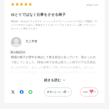
の夏の暑さを考えてメッシュを選んで正解。暑気が上がる2階の仕
2026.7.27
事場でも背中に熱がこもらず快適に仕事ができる。カラーのディ
ゆとりではなく仕事をさせる椅子
ープグリーンも爽やかさを感じさせてGOOD。
商品名：Duora2 デュオラ2／メッシュタイプ／ヘッドレスト付き／可動肘／ラ
ンバーサポートあり／本体ホワイトグレー／アルミポリッシュ脚／ブラック／
シンプルで機能性の高いバランスのとれたチェア。背面とヘッド
カーペット用キャスター
レストにもたれかかるような使い方はまだあまりしていないが、
これから読書用にも使って快適性を検証してみたい。
たこやき
購入確認済み
職場の椅子が背中を伸ばして座る自分に合っていて、良かったの
で探していました。職場の椅子自体は購入した椅子の下位互換品
だったのでが、ちょっと奮発して良い方のものを購入しました。
ゆったりも出来るが、それ以上に背もたれの反発力やランバーサ
ポートを突き出したり出来るので、モニターに向かわす方にも力
続きを読む
が入っていて仕事をするにはすごく良い椅子でした。
参考になった
1
Like!
0