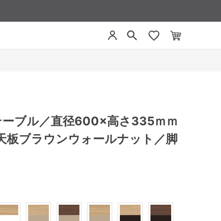
／テーブル／直径600×高さ335ｍｍ
天板ブラウンウォールナット／脚