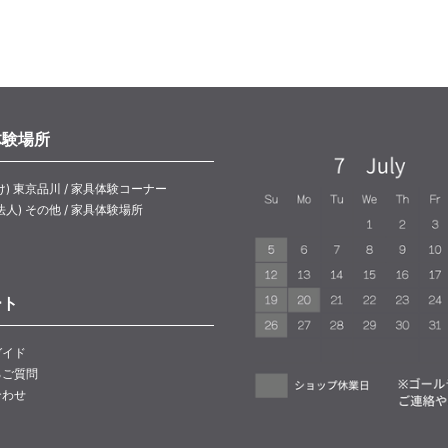
体験場所
け) 東京品川 / 家具体験コーナー
法人) その他 / 家具体験場所
ート
ガイド
るご質問
合わせ