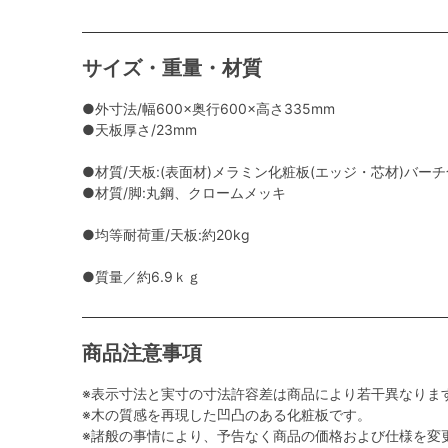
サイズ・重量・材質
●外寸法/幅600×奥行600×高さ335mm
●天板厚さ/23mm
●材質/天板:(表面材)メラミン化粧板(エッジ・芯材)バー
●材質/脚:丸鋼、クロームメッキ
●均等耐荷重/天板:約20kg
●質量／約6.9ｋｇ
商品注意事項
※表示寸法と実寸の寸法許容差は商品により若干異なりま
※木の質感を再現した凹凸のある化粧板です。
※諸般の事情により、予告なく商品の価格および仕様を変