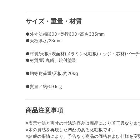
サイズ・重量・材質
●外寸法/幅600×奥行600×高さ335mm
●天板厚さ/23mm
●材質/天板:(表面材)メラミン化粧板(エッジ・芯材)バー
●材質/脚:丸鋼、焼付塗装
●均等耐荷重/天板:約20kg
●質量／約6.9ｋｇ
商品注意事項
※表示寸法と実寸の寸法許容差は商品により若干異なりま
※木の質感を再現した凹凸のある化粧板です。
※諸般の事情により、予告なく商品の価格および仕様を変