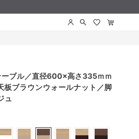
／テーブル／直径600×高さ335ｍｍ
天板ブラウンウォールナット／脚
ジュ