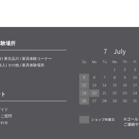
体験場所
け) 東京品川 / 家具体験コーナー
法人) その他 / 家具体験場所
ート
ガイド
るご質問
合わせ