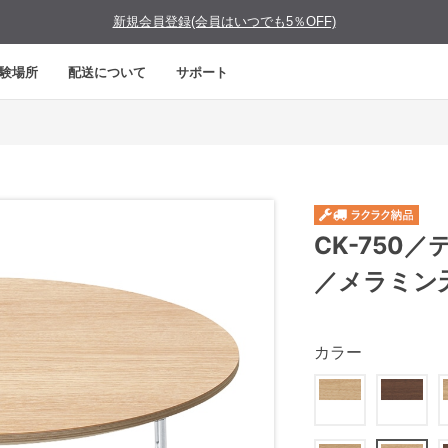
新規会員登録(会員はいつでも5％OFF)
験場所
配送について
サポート
CK-750
／メラミン
カラー