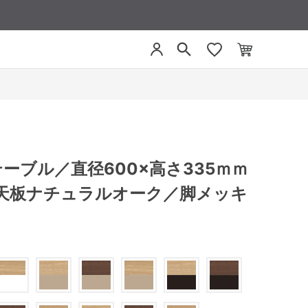
／テーブル／直径600×高さ335ｍｍ
天板ナチュラルオーク／脚メッキ