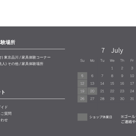
体験場所
け) 東京品川 / 家具体験コーナー
法人) その他 / 家具体験場所
ート
ガイド
るご質問
合わせ