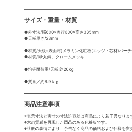
サイズ・重量・材質
●外寸法/幅600×奥行600×高さ335mm
●天板厚さ/23mm
●材質/天板:(表面材)メラミン化粧板(エッジ・芯材)バー
●材質/脚:丸鋼、クロームメッキ
●均等耐荷重/天板:約20kg
●質量／約6.9ｋｇ
商品注意事項
※表示寸法と実寸の寸法許容差は商品により若干異なりま
※木の質感を再現した凹凸のある化粧板です。
※諸般の事情により、予告なく商品の価格および仕様を変