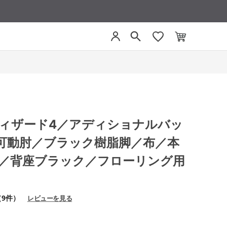
4 ウィザード4／アディショナルバッ
可動肘／ブラック樹脂脚／布／本
ク／背座ブラック／フローリング用
（9件）
レビューを見る