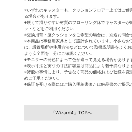
※いずれのキャスターも、クッションフロアー上ではご使
る場合があります｡
※硬くて滑りやすい材質のフローリング床でキャスターが
ットなどをご利用ください
※交換用背・座クッションをご希望の場合は、別途お問合
※本商品は事務用家具として設計されています。小さなお
は、設置場所や使用方法などについて取扱説明書をよくお
よう安全面を十分にご確認ください。
※モニターの発色によって色が違って見える場合がありま
※表示寸法と実寸の寸法許容差は商品により若干異なりま
※諸般の事情により、予告なく商品の価格および仕様を変
めご了承ください。
※保証を受ける際にはご購入明細書または納品書のご提示
「Wizard4」TOPへ