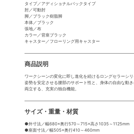
タイプ／アディショナルバックタイプ
肘／可動肘
脚／ブラック樹脂脚
本体／ブラック
張地／布
カラー／背座ブラック
キャスター／フローリング用キャスター
商品説明
ワークシーンの変化に即し進化を続けるロングセラーシリ
姿勢を安定させる腰部のサポート性と、身体の自由な動き
両立する、充実の独自機能。
サイズ・重量・材質
●外寸法／幅680×奥行570～715×高さ1035～1125mm
●座面寸法／幅505×奥行410～460mm