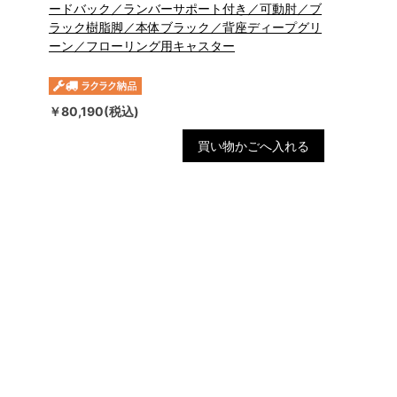
ードバック／ランバーサポート付き／可動肘／ブ
ラック樹脂脚／本体ブラック／背座ディープグリ
ーン／フローリング用キャスター
￥80,190(税込)
買い物かごへ入れる