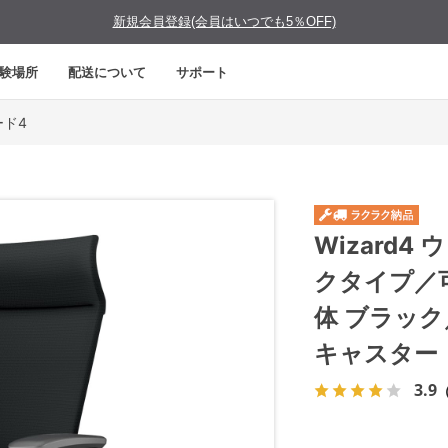
新規会員登録(会員はいつでも5％OFF)
験場所
配送について
サポート
ード4
Wizard
クタイプ／
体 ブラッ
キャスター
3.9