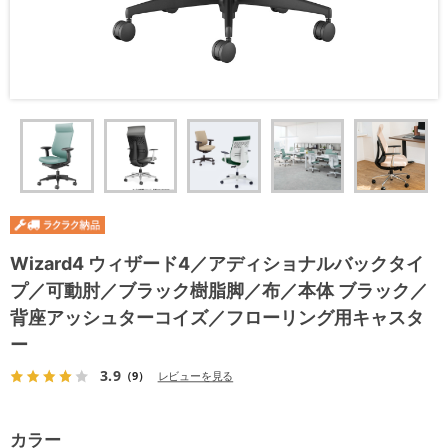
Wizard4 ウィザード4／アディショナルバックタイ
プ／可動肘／ブラック樹脂脚／布／本体 ブラック／
背座アッシュターコイズ／フローリング用キャスタ
ー
3.9
（9）
レビューを見る
カラー