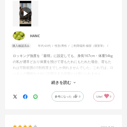
HANC
購入確認済み
年代:
60代
性別:
男性
ご利用場所:
個室（寝室等）
ロッキング強度を「最弱」に設定しても、身長167cm・体重54kg
の私が通常どおり体重を預けて背もたれにもたれた場合、背もた
れは可動範囲の5割程度までしか倒れませんでした。これでは、ロ
ッキング機能を十分に活用できる状態とは感じられません。
続きを読む
私は勤務先で約11年間、同シリーズのWizard2を使用していま
す。Wizard2にもロッキング強度調整機能が備わっており、最弱に
参考になった
0
Like!
0
設定した場合は、通常どおり体重を預けることで背もたれは可動
範囲いっぱいまで倒れます。
そのため、Wizard4で最弱設定でも大きな反力が残り、可動範囲の
半分程度までしか倒れない点に強い違和感がありました。女性を