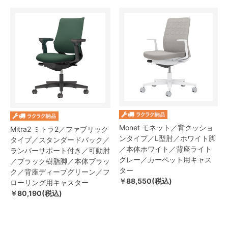
Monet モネット／背クッショ
Mitra2 ミトラ2／ファブリック
ンタイプ／L型肘／ホワイト脚
タイプ／スタンダードバック／
／本体ホワイト／背座ライト
ランバーサポート付き／可動肘
グレー／カーペット用キャス
／ブラック樹脂脚／本体ブラッ
ター
ク／背座ディープグリーン／フ
￥88,550(税込)
ローリング用キャスター
￥80,190(税込)