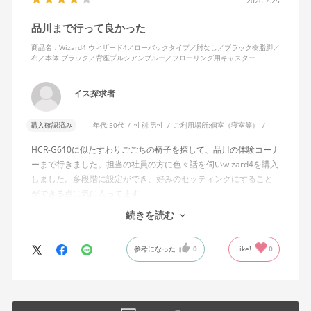
含めれば私より体重の軽い利用者は数多くいると思われるため、
2026.7.25
そのような利用者が最弱設定でも十分に背もたれを倒せないので
品川まで行って良かった
あれば、ロッキング機能としてどのような使用感を想定している
のか疑問に感じています。
商品名：Wizard4 ウィザード4／ローバックタイプ／肘なし／ブラック樹脂脚／
布／本体 ブラック／背座プルシアンブルー／フローリング用キャスター
説明書では、オートフィットシンクロロッキングについて「どの
角度でもバランスをとりやすい反力特性に自動調整する機能」と
イス探求者
説明されています。しかし、この機能と、最弱設定でも背もたれ
が可動範囲の5割程度までしか倒れないこととの関係については、
購入確認済み
年代:
50代
性別:
男性
ご利用場所:
個室（寝室等）
説明を読んでも理解できませんでした。
HCR-G610に似たすわりごごちの椅子を探して、品川の体験コーナ
問い合わせに対しては、「オートフィットシンクロロッキングの
ーまで行きました。担当の社員の方に色々話を伺いwizard4を購入
反力特性を自動調整する機能が働いているため」「Wizard2とは機
しました。多段階に設定ができ、好みのセッティングにすること
構が異なるため、同じ挙動にはならない」との回答をいただきま
ができる点に気に入ってます。
した。しかし、オートフィットシンクロロッキングとロッキング
しいて言えば、座面がもう少し硬めが好みに近かったなと思いま
続きを読む
強度調整との関係や、最弱設定であっても大きな反力が残る理由
す。座面の硬さまで調節出来る機能が有れば完璧だと思います。
についての具体的な説明はなく、疑問は解消されませんでした。
参考になった
0
Like!
0
製品自体に不具合があるとは考えていませんが、少なくとも私の
体格・使用環境では、期待していたロッキング性能とは大きく異
なる結果でした。今後、購入を検討する利用者に対して、ロッキ
ングの特性や体重による使用感の違いが、より分かりやすく案内