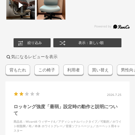
絞り込み
表示：新しい順
気になるレビューを表示
背もたれ
この椅子
利用者
買い替え
男性向
2026.7.25
ロッキング強度「最弱」設定時の動作と説明につい
て
商品名：Wizard4 ウィザード4／アディショナルバックタイプ／可動肘／ホワイ
ト樹脂脚／布／本体 ホワイトグレー／背座ソフトベージュ／カーペット用キャ
スター