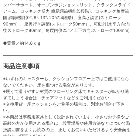
ンバーサポート、オープンポジションスリット、クランクスライド
アーム、ロッキング反力 簡易調節機能(5段階)、ロッキング角度範
囲 調節機能(0°､6°､13°､20°の4段階)、座高さ調節(ストローク
90mm）、座奥行き調節(ストローク50mm）、可動肘(水平方向:前
後ストローク80mm、角度内側25°／上下方向:ストローク100mm)
●質量／約14.8ｋｇ
商品注意事項
※いずれのキャスターも、クッションフロアー上ではご使用になら
ないでください。床を傷つける場合があります｡
※硬くて滑りやすい材質のフローリング床でキャスターが転がり過
ぎてしまう場合は、チェアマットなどをご利用ください
※交換用背・座クッションをご希望の場合は、別途お問合せ下さ
い。
※本商品は事務用家具として設計されています。小さなお子様やご
高齢の方が使用される場合は、設置場所や使用方法などについて取
扱説明書をよくお読みの上、正しくお使いいただけるよう安全面を
十分にご確認ください。