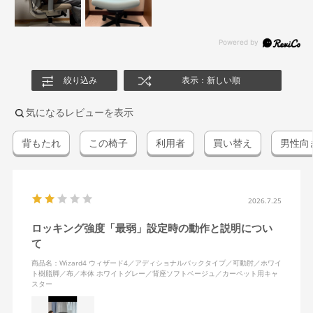
絞り込み
表示：新しい順
気になるレビューを表示
背もたれ
この椅子
利用者
買い替え
男性向
2026.7.25
ロッキング強度「最弱」設定時の動作と説明につい
て
商品名：Wizard4 ウィザード4／アディショナルバックタイプ／可動肘／ホワイ
ト樹脂脚／布／本体 ホワイトグレー／背座ソフトベージュ／カーペット用キャ
スター