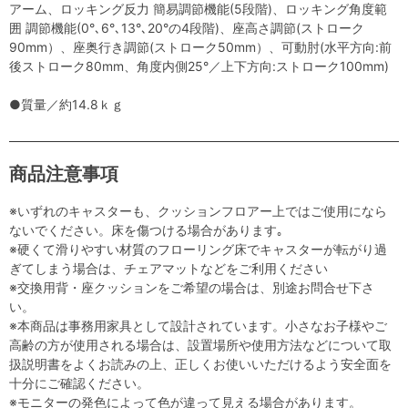
アーム、ロッキング反力 簡易調節機能(5段階)、ロッキング角度範
囲 調節機能(0°､6°､13°､20°の4段階)、座高さ調節(ストローク
90mm）、座奥行き調節(ストローク50mm）、可動肘(水平方向:前
後ストローク80mm、角度内側25°／上下方向:ストローク100mm)
●質量／約14.8ｋｇ
商品注意事項
※いずれのキャスターも、クッションフロアー上ではご使用になら
ないでください。床を傷つける場合があります｡
※硬くて滑りやすい材質のフローリング床でキャスターが転がり過
ぎてしまう場合は、チェアマットなどをご利用ください
※交換用背・座クッションをご希望の場合は、別途お問合せ下さ
い。
※本商品は事務用家具として設計されています。小さなお子様やご
高齢の方が使用される場合は、設置場所や使用方法などについて取
扱説明書をよくお読みの上、正しくお使いいただけるよう安全面を
十分にご確認ください。
※モニターの発色によって色が違って見える場合があります。