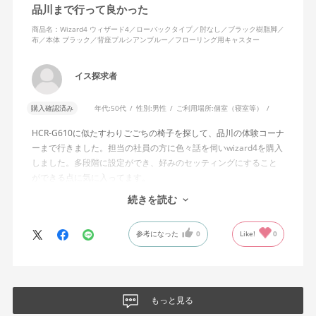
品川まで行って良かった
あれば、ロッキング機能としてどのような使用感を想定している
のか疑問に感じています。
商品名：Wizard4 ウィザード4／ローバックタイプ／肘なし／ブラック樹脂脚／
布／本体 ブラック／背座プルシアンブルー／フローリング用キャスター
説明書では、オートフィットシンクロロッキングについて「どの
角度でもバランスをとりやすい反力特性に自動調整する機能」と
イス探求者
説明されています。しかし、この機能と、最弱設定でも背もたれ
が可動範囲の5割程度までしか倒れないこととの関係については、
購入確認済み
年代:
50代
性別:
男性
ご利用場所:
個室（寝室等）
説明を読んでも理解できませんでした。
HCR-G610に似たすわりごごちの椅子を探して、品川の体験コーナ
問い合わせに対しては、「オートフィットシンクロロッキングの
ーまで行きました。担当の社員の方に色々話を伺いwizard4を購入
反力特性を自動調整する機能が働いているため」「Wizard2とは機
しました。多段階に設定ができ、好みのセッティングにすること
構が異なるため、同じ挙動にはならない」との回答をいただきま
ができる点に気に入ってます。
した。しかし、オートフィットシンクロロッキングとロッキング
しいて言えば、座面がもう少し硬めが好みに近かったなと思いま
続きを読む
強度調整との関係や、最弱設定であっても大きな反力が残る理由
す。座面の硬さまで調節出来る機能が有れば完璧だと思います。
についての具体的な説明はなく、疑問は解消されませんでした。
参考になった
0
Like!
0
製品自体に不具合があるとは考えていませんが、少なくとも私の
体格・使用環境では、期待していたロッキング性能とは大きく異
なる結果でした。今後、購入を検討する利用者に対して、ロッキ
ングの特性や体重による使用感の違いが、より分かりやすく案内
もっと見る
されることを期待します。