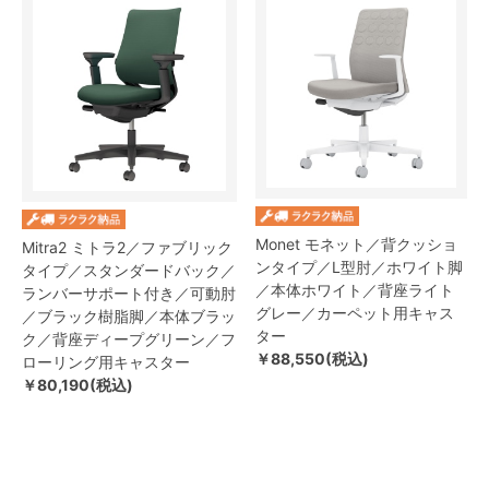
Monet モネット／背クッショ
Mitra2 ミトラ2／ファブリック
ンタイプ／L型肘／ホワイト脚
タイプ／スタンダードバック／
／本体ホワイト／背座ライト
ランバーサポート付き／可動肘
グレー／カーペット用キャス
／ブラック樹脂脚／本体ブラッ
ター
ク／背座ディープグリーン／フ
￥88,550(税込)
ローリング用キャスター
￥80,190(税込)