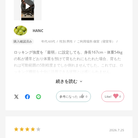
HANC
購入確認済み
年代:
60代
性別:
男性
ご利用場所:
個室（寝室等）
ロッキング強度を「最弱」に設定しても、身長167cm・体重54kg
の私が通常どおり体重を預けて背もたれにもたれた場合、背もた
れは可動範囲の5割程度までしか倒れませんでした。これでは、ロ
ッキング機能を十分に活用できる状態とは感じられません。
続きを読む
私は勤務先で約11年間、同シリーズのWizard2を使用していま
す。Wizard2にもロッキング強度調整機能が備わっており、最弱に
参考になった
0
Like!
0
設定した場合は、通常どおり体重を預けることで背もたれは可動
範囲いっぱいまで倒れます。
そのため、Wizard4で最弱設定でも大きな反力が残り、可動範囲の
半分程度までしか倒れない点に強い違和感がありました。女性を
含めれば私より体重の軽い利用者は数多くいると思われるため、
2026.7.25
そのような利用者が最弱設定でも十分に背もたれを倒せないので