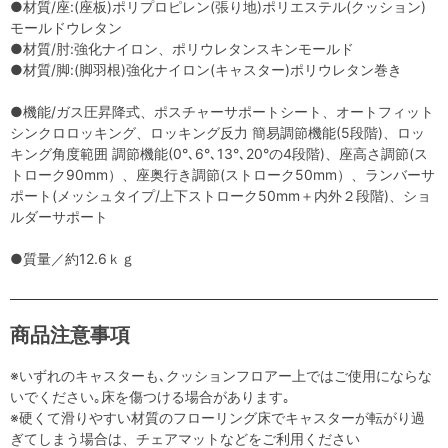
●材質/座:(座板)ポリプロピレン(張り地)ポリエステル(クッション)
モールドウレタン
●材質/肘:強化ナイロン、ポリウレタンスキンモールド
●材質/脚:(脚羽根)強化ナイロン(キャスター)ポリウレタン巻き
●機能/ガス圧昇降式、ポスチャーサポートシート、オートフィット
シンクロロッキング、ロッキング反力 簡易調節機能(5段階)、ロッ
キング角度範囲 調節機能(0°､6°､13°､20°の4段階)、座高さ調節(ス
トローク90mm）、座奥行き調節(ストローク50mm）、ランバーサ
ポート(メッシュタイプ/上下ストローク50mm＋内外２段階)、ショ
ルダーサポート
●質量／約12.6ｋｇ
商品注意事項
※いずれのキャスターも､クッションフロアー上ではご使用にならな
いでください｡床を傷つける場合があります｡
※硬くて滑りやすい材質のフローリング床でキャスターが転がり過
ぎてしまう場合は、チェアマットなどをご利用ください