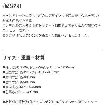
商品説明
あらゆるシーンに美しく馴染むデザインに快適な座り心地を実現す
る充実の機能を搭載。
コクヨが必要と考える姿勢サポート機能を全て盛り込んだ信頼のベ
ストセラーモデル。
働き方や作業姿勢の変化を踏まえた機能へと進化しました。
サイズ・重量・材質
●外寸法/幅680×奥行595×高さ1030～1120mm
●座面寸法/幅495×奥行410～460mm
●肘内寸法/幅460mm
●肘外寸法/幅580mm
●座面高さ/415～505mm
●肘高さ/590～680mm
●材質/背:(背枠)強化ナイロン(張り地)ポリエステル弾性メッシュ