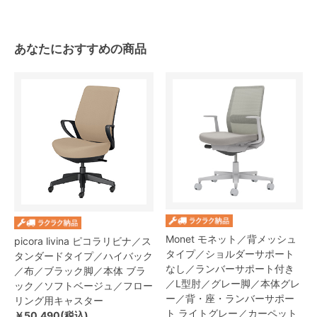
あなたにおすすめの商品
Monet モネット／背メッシュ
picora livina ピコラリビナ／ス
タイプ／ショルダーサポート
タンダードタイプ／ハイバック
なし／ランバーサポート付き
／布／ブラック脚／本体 ブラ
／L型肘／グレー脚／本体グレ
ック／ソフトベージュ／フロー
ー／背・座・ランバーサポー
リング用キャスター
ト ライトグレー／カーペット
￥50,490(税込)