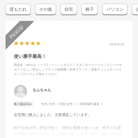
背もたれ
その後
自宅
椅子
パソコン
2025.8.26
使い勝手最高！
商品名：Mitra2 ミトラ2／メッシュタイプ／スタンダードバック／ランバーサ
ポートなし／肘なし／ブラック樹脂脚／本体ブラック／背座アッシュターコイ
ズ／フローリング用キャスター
もふちゃん
購入確認済み
年代:
30代
性別:
女性
ご利用場所:
書斎
在宅用に購入しました。大変満足しています。
椅子自体が良い意味で軽く、過剰な重量が無いため、椅子の位置
を調整する時だけでなく、掃除の時にも片手で難なく動かせるの