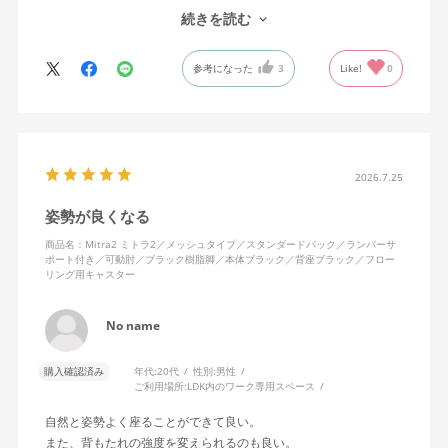
で、ストレスを感じません。
続きを読む
背中はメッシュ素材でハリがあり、沈み込みすぎないところが気
に入っています。色も画像通りのアッシュブルーで、部屋の差し
参考になった
3
Like!
0
色になっています。
キャスターはフローリング用を選びました。とにかく動きが滑ら
かです。子どもが座って遊びそうなので、お子様がいる家庭はち
ょっと注意かもしれません。
座り心地も満足ですし、座面も広いので男性にもちょうど良いと
思います。良い商品に巡り会えてとても嬉しいです。
2026.7.25
姿勢が良くなる
商品名：Mitra2 ミトラ2／メッシュタイプ／スタンダードバック／ランバーサ
ポート付き／可動肘／ブラック樹脂脚／本体ブラック／背座ブラック／フロー
リング用キャスター
No name
購入確認済み
年代:
20代
性別:
男性
ご利用場所:
LDK内のワーク専用スペース
自然と姿勢よく座ることができて良い。
また、背もたれの強度を変えられるのも良い。