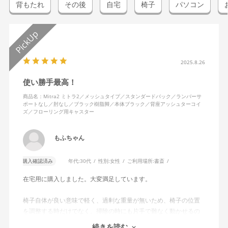
背もたれ
その後
自宅
椅子
パソコン
2025.8.26
使い勝手最高！
商品名：Mitra2 ミトラ2／メッシュタイプ／スタンダードバック／ランバーサ
ポートなし／肘なし／ブラック樹脂脚／本体ブラック／背座アッシュターコイ
ズ／フローリング用キャスター
もふちゃん
購入確認済み
年代:
30代
性別:
女性
ご利用場所:
書斎
在宅用に購入しました。大変満足しています。
椅子自体が良い意味で軽く、過剰な重量が無いため、椅子の位置
を調整する時だけでなく、掃除の時にも片手で難なく動かせるの
で、ストレスを感じません。
続きを読む