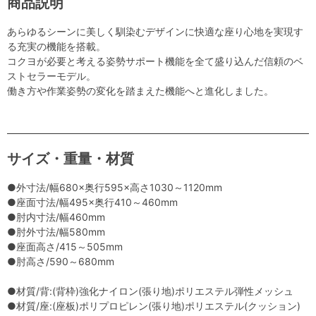
商品説明
あらゆるシーンに美しく馴染むデザインに快適な座り心地を実現す
る充実の機能を搭載。
コクヨが必要と考える姿勢サポート機能を全て盛り込んだ信頼のベ
ストセラーモデル。
働き方や作業姿勢の変化を踏まえた機能へと進化しました。
サイズ・重量・材質
●外寸法/幅680×奥行595×高さ1030～1120mm
●座面寸法/幅495×奥行410～460mm
●肘内寸法/幅460mm
●肘外寸法/幅580mm
●座面高さ/415～505mm
●肘高さ/590～680mm
●材質/背:(背枠)強化ナイロン(張り地)ポリエステル弾性メッシュ
●材質/座:(座板)ポリプロピレン(張り地)ポリエステル(クッション)