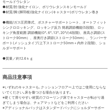
モールドウレタン
●材質/肘:強化ナイロン、ポリウレタンスキンモールド
●材質/脚:(脚羽根)強化ナイロン(キャスター)ポリウレタン巻き
●機能/ガス圧昇降式、ポスチャーサポートシート、オートフィット
シンクロロッキング、ロッキング反力 簡易調節機能(5段階)、ロッ
キング角度範囲 調節機能(0°､6°､13°､20°の4段階)、座高さ調節(ス
トローク90mm）、座奥行き調節(ストローク50mm）、ランバーサ
ポート(メッシュタイプ/上下ストローク50mm＋内外２段階)、ショ
ルダーサポート
●質量／約12.6ｋｇ
商品注意事項
※いずれのキャスターも､クッションフロアー上ではご使用にならな
いでください｡床を傷つける場合があります｡
※硬くて滑りやすい材質のフローリング床でキャスターが転がり過
ぎてしまう場合は、チェアマットなどをご利用ください
※アディショナルバックはスタンダードバックにショルダーサポー