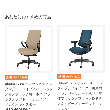
あなたにおすすめの商品
Duora2 デュオラ2／メッシュ
picora livina ピコラリビナ／ス
タイプ／ハイバック／可動肘
タンダードタイプ／ハイバック
／ランバーサポートあり／本
／布／ブラック脚／本体 ブラ
体ブラック／ブラック樹脂脚
ック／ソフトベージュ／フロー
／ネイビー／カーペット用キ
リング用キャスター
ャスター
￥50,490(税込)