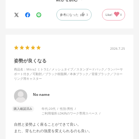
背中はメッシュ素材でハリがあり、沈み込みすぎないところが気
に入っています。色も画像通りのアッシュブルーで、部屋の差し
参考になった
3
Like!
0
色になっています。
キャスターはフローリング用を選びました。とにかく動きが滑ら
かです。子どもが座って遊びそうなので、お子様がいる家庭はち
ょっと注意かもしれません。
座り心地も満足ですし、座面も広いので男性にもちょうど良いと
思います。良い商品に巡り会えてとても嬉しいです。
2026.7.25
姿勢が良くなる
商品名：Mitra2 ミトラ2／メッシュタイプ／スタンダードバック／ランバーサ
ポート付き／可動肘／ブラック樹脂脚／本体ブラック／背座ブラック／フロー
リング用キャスター
No name
購入確認済み
年代:
20代
性別:
男性
ご利用場所:
LDK内のワーク専用スペース
自然と姿勢よく座ることができて良い。
また、背もたれの強度を変えられるのも良い。