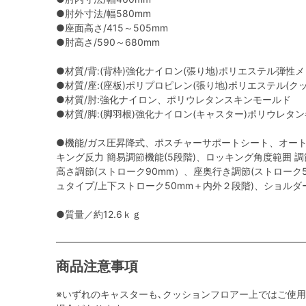
●肘外寸法/幅580mm
●座面高さ/415～505mm
●肘高さ/590～680mm
●材質/背:(背枠)強化ナイロン(張り地)ポリエステル弾性
●材質/座:(座板)ポリプロピレン(張り地)ポリエステル(
●材質/肘:強化ナイロン、ポリウレタンスキンモールド
●材質/脚:(脚羽根)強化ナイロン(キャスター)ポリウレタ
●機能/ガス圧昇降式、ポスチャーサポートシート、オー
キング反力 簡易調節機能(5段階)、ロッキング角度範囲 調節機能
高さ調節(ストローク90mm）、座奥行き調節(ストローク
ュタイプ/上下ストローク50mm＋内外２段階)、ショルダ
●質量／約12.6ｋｇ
商品注意事項
※いずれのキャスターも､クッションフロアー上ではご使