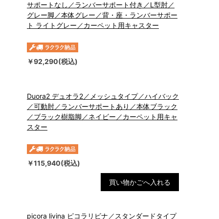
サポートなし／ランバーサポート付き／L型肘／
グレー脚／本体グレー／背・座・ランバーサポー
ト ライトグレー／カーペット用キャスター
￥92,290(税込)
Duora2 デュオラ2／メッシュタイプ／ハイバック
／可動肘／ランバーサポートあり／本体ブラック
／ブラック樹脂脚／ネイビー／カーペット用キャ
スター
￥115,940(税込)
買い物かごへ入れる
picora livina ピコラリビナ／スタンダードタイプ