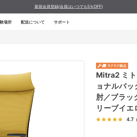
新規会員登録(会員はいつでも5％OFF)
験場所
配送について
サポート
Mitra2
ョナルバッ
肘／ブラッ
リーブイエ
4.7
（