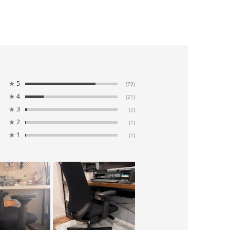
★
5
(79)
★
4
(21)
★
3
(2)
★
2
(1)
★
1
(1)