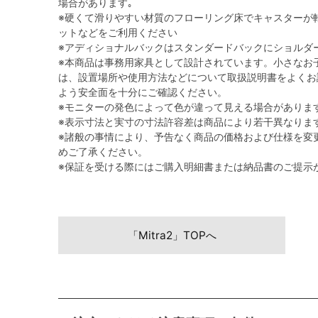
場合があります｡
※硬くて滑りやすい材質のフローリング床でキャスターが
ットなどをご利用ください
※アディショナルバックはスタンダードバックにショルダ
※本商品は事務用家具として設計されています。小さなお
は、設置場所や使用方法などについて取扱説明書をよくお
よう安全面を十分にご確認ください。
※モニターの発色によって色が違って見える場合がありま
※表示寸法と実寸の寸法許容差は商品により若干異なりま
※諸般の事情により、予告なく商品の価格および仕様を変
めご了承ください。
※保証を受ける際にはご購入明細書または納品書のご提示
「Mitra2」TOPへ