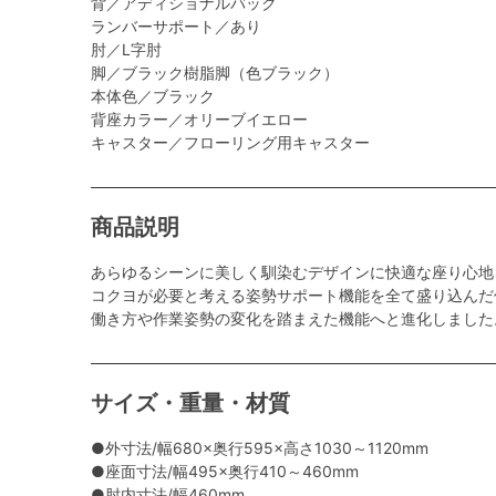
背／アディショナルバック
ランバーサポート／あり
肘／L字肘
脚／ブラック樹脂脚（色ブラック）
本体色／ブラック
背座カラー／オリーブイエロー
キャスター／フローリング用キャスター
商品説明
あらゆるシーンに美しく馴染むデザインに快適な座り心地
コクヨが必要と考える姿勢サポート機能を全て盛り込んだ
働き方や作業姿勢の変化を踏まえた機能へと進化しました
サイズ・重量・材質
●外寸法/幅680×奥行595×高さ1030～1120mm
●座面寸法/幅495×奥行410～460mm
●肘内寸法/幅460mm