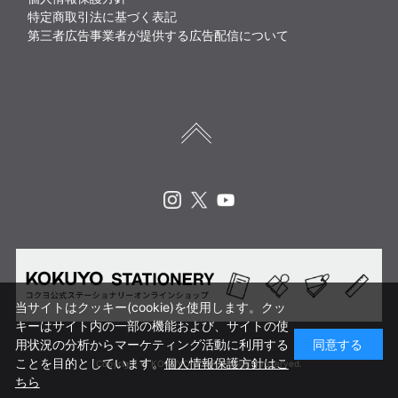
特定商取引法に基づく表記
第三者広告事業者が提供する広告配信について
Instagram
X
Youtube
当サイトはクッキー(cookie)を使用します。クッ
キーはサイト内の一部の機能および、サイトの使
用状況の分析からマーケティング活動に利用する
同意する
ことを目的としています。
個人情報保護方針はこ
Copyright © KOKUYO CORP. All rights reserved.
ちら