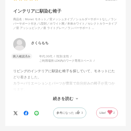
インテリアに馴染む椅子
商品名：Monet モネット／背メッシュタイプ／ショルダーサポートなし／ラン
バーサポート付き／L型肘／ホワイト脚／本体ホワイト／セレクトカラータイプ
／背 アッシュピンク／座 ライトグレー／ランバーサポート …
さくらもち
購入確認済み
年代:
30代
性別:
女性
ご利用場所:
LDK内のワーク専用スペース
リビングのインテリアに馴染む椅子を探していて、モネットにた
どり着きました。
カラーバリエーションとパーツが豊富で自分好みの椅子が見つか
ります。
オフィスチェアにしては比較的コンパクトで家に置くのに最適で
続きを読む
した、座り心地も良く大変気に入っています。
今回どうしても欲しい色の組み合わせがあったので固定肘の物を
参考になった
3
Like!
2
購入しましたが、欲を言えば稼働肘バージョンもバイカラーなど
のバリエーションがあったら嬉しかったなと思います。
商品はとても良いもので、大変満足しています。