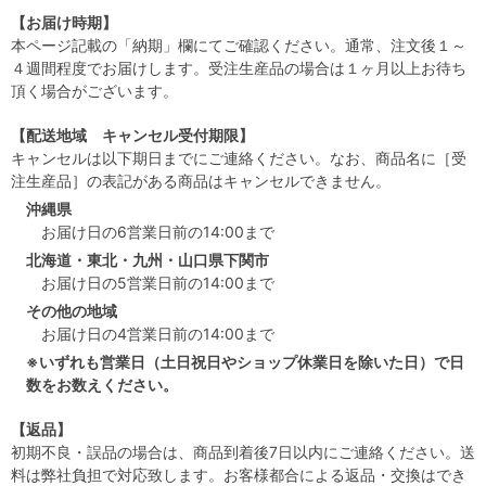
【お届け時期】
本ページ記載の「納期」欄にてご確認ください。通常、注文後１～
４週間程度でお届けします。受注生産品の場合は１ヶ月以上お待ち
頂く場合がございます。
【配送地域 キャンセル受付期限】
キャンセルは以下期日までにご連絡ください。なお、商品名に［受
注生産品］の表記がある商品はキャンセルできません。
沖縄県
お届け日の6営業日前の14:00まで
北海道・東北・九州・山口県下関市
お届け日の5営業日前の14:00まで
その他の地域
お届け日の4営業日前の14:00まで
※いずれも営業日（土日祝日やショップ休業日を除いた日）で日
数をお数えください。
【返品】
初期不良・誤品の場合は、商品到着後7日以内にご連絡ください。送
料は弊社負担で対応致します。お客様都合による返品・交換はでき