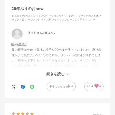
20年ぶりのおnew
商品名：Monet モネット／背クッションタイプ／L型肘／ブラック脚／本体ブ
ラック／背 パーシアンレッド／座 ブラック／フローリング用キャスター
りっちゃんのじいじ
購入確認済み
前の椅子はやはり貴社の椅子を20年ほど使っていました。座り心
地かよく気に入っていたのですが、ダンパーの部分が壊れてしま
い、椅子を上下することができなくなりました。そこで、同じも
のを購入使用と思いましたが、すでに廃番になっており、この
MonEtを購入しました。やや固めの椅子ですが、使っているうち
続きを読む
になじんでくるのではと思っています。フローリング床で使って
いますが、ややキャスターがよく動きすぎるのが難点でしょう
参考になった
0
Like!
0
か。
2026.2.7