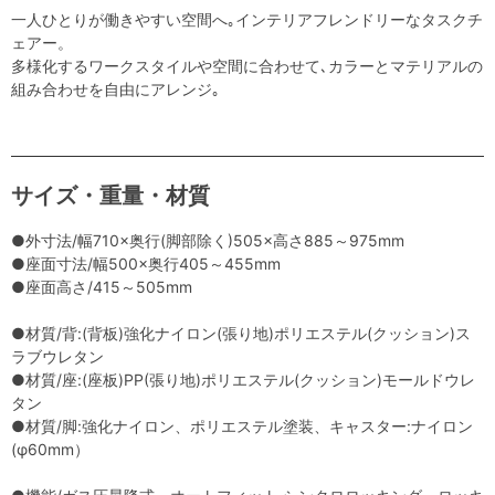
一人ひとりが働きやすい空間へ｡インテリアフレンドリーなタスクチ
ェアー。
多様化するワークスタイルや空間に合わせて､カラーとマテリアルの
組み合わせを自由にアレンジ｡
サイズ・重量・材質
●外寸法/幅710×奥行(脚部除く)505×高さ885～975mm
●座面寸法/幅500×奥行405～455mm
●座面高さ/415～505mm
●材質/背:(背板)強化ナイロン(張り地)ポリエステル(クッション)ス
ラブウレタン
●材質/座:(座板)PP(張り地)ポリエステル(クッション)モールドウレ
タン
●材質/脚:強化ナイロン、ポリエステル塗装、キャスター:ナイロン
(φ60mm）