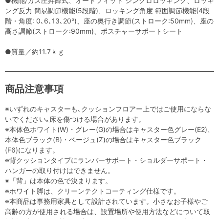
●機能/ガス圧昇降式、オートフィット シンクロロッキング、ロッキ
ング反力 簡易調節機能(5段階)、ロッキング角度 範囲調節機能(4段
階・角度: 0､6､13､20°)、座の奥行き調節(ストローク:50mm)、座の
高さ調節(ストローク:90mm)、ポスチャーサポートシート
●質量／約11.7ｋｇ
商品注意事項
※いずれのキャスターも､クッションフロアー上ではご使用にならな
いでください｡床を傷つける場合があります。
※本体色ホワイト(W)・グレー(G)の場合はキャスター色グレー(E2)、
本体色ブラック(B)・ベージュ(Z)の場合はキャスター色ブラック
(F6)になります。
※背クッションタイプにランバーサポート・ショルダーサポート・
ハンガーの取り付けはできません。
※「背」は本体の色で決まります。
※ホワイト脚は、クリーンテクトコーティング仕様です。
※本商品は事務用家具として設計されています。小さなお子様やご
高齢の方が使用される場合は、設置場所や使用方法などについて取