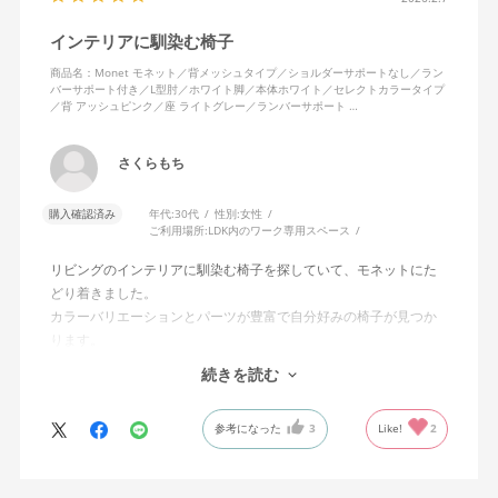
インテリアに馴染む椅子
商品名：Monet モネット／背メッシュタイプ／ショルダーサポートなし／ラン
バーサポート付き／L型肘／ホワイト脚／本体ホワイト／セレクトカラータイプ
／背 アッシュピンク／座 ライトグレー／ランバーサポート …
さくらもち
購入確認済み
年代:
30代
性別:
女性
ご利用場所:
LDK内のワーク専用スペース
リビングのインテリアに馴染む椅子を探していて、モネットにた
どり着きました。
カラーバリエーションとパーツが豊富で自分好みの椅子が見つか
ります。
オフィスチェアにしては比較的コンパクトで家に置くのに最適で
続きを読む
した、座り心地も良く大変気に入っています。
今回どうしても欲しい色の組み合わせがあったので固定肘の物を
参考になった
3
Like!
2
購入しましたが、欲を言えば稼働肘バージョンもバイカラーなど
のバリエーションがあったら嬉しかったなと思います。
商品はとても良いもので、大変満足しています。