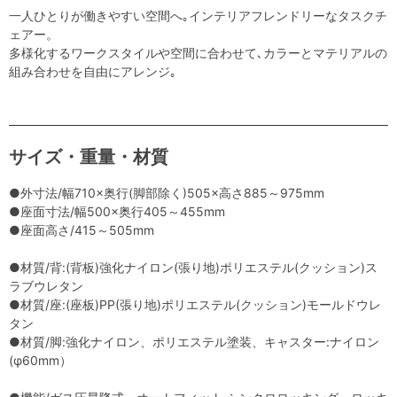
一人ひとりが働きやすい空間へ｡インテリアフレンドリーなタスクチ
ェアー。
多様化するワークスタイルや空間に合わせて､カラーとマテリアルの
組み合わせを自由にアレンジ｡
サイズ・重量・材質
●外寸法/幅710×奥行(脚部除く)505×高さ885～975mm
●座面寸法/幅500×奥行405～455mm
●座面高さ/415～505mm
●材質/背:(背板)強化ナイロン(張り地)ポリエステル(クッション)ス
ラブウレタン
●材質/座:(座板)PP(張り地)ポリエステル(クッション)モールドウレ
タン
●材質/脚:強化ナイロン、ポリエステル塗装、キャスター:ナイロン
(φ60mm）