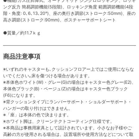
●機能/ガス圧昇降式、オートフィット シンクロロッキング、ロッキ
ング反力 簡易調節機能(5段階)、ロッキング角度 範囲調節機能(4段
階・角度: 0､6､13､20°)、座の奥行き調節(ストローク:50mm)、座の
高さ調節(ストローク:90mm)、ポスチャーサポートシート
●質量／約11.7ｋｇ
商品注意事項
※いずれのキャスターも､クッションフロアー上ではご使用にならな
いでください｡床を傷つける場合があります。
※本体色ホワイト(W)・グレー(G)の場合はキャスター色グレー(E2)、
本体色ブラック(B)・ベージュ(Z)の場合はキャスター色ブラック
(F6)になります。
※背クッションタイプにランバーサポート・ショルダーサポート・
ハンガーの取り付けはできません。
※「座」は本体の色で決まります。
※ホワイト脚は、クリーンテクトコーティング仕様です。
※本商品は事務用家具として設計されています。小さなお子様やご
高齢の方が使用される場合は、設置場所や使用方法などについて取