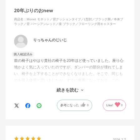
20年ぶりのおnew
商品名：Monet モネット／背クッションタイプ／L型肘／ブラック脚／本体ブ
ラック／背 パーシアンレッド／座 ブラック／フローリング用キャスター
りっちゃんのじいじ
購入確認済み
前の椅子はやはり貴社の椅子を20年ほど使っていました。座り心
地かよく気に入っていたのですが、ダンパーの部分が壊れてしま
い、椅子を上下することができなくなりました。そこで、同じも
のを購入使用と思いましたが、すでに廃番になっており、この
MonEtを購入しました。やや固めの椅子ですが、使っているうち
続きを読む
になじんでくるのではと思っています。フローリング床で使って
いますが、ややキャスターがよく動きすぎるのが難点でしょう
参考になった
0
Like!
0
か。
2026.2.7