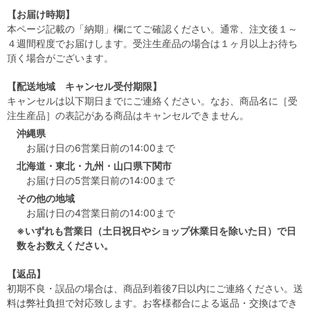
【お届け時期】
本ページ記載の「納期」欄にてご確認ください。通常、注文後１～
４週間程度でお届けします。受注生産品の場合は１ヶ月以上お待ち
頂く場合がございます。
【配送地域 キャンセル受付期限】
キャンセルは以下期日までにご連絡ください。なお、商品名に［受
注生産品］の表記がある商品はキャンセルできません。
沖縄県
お届け日の6営業日前の14:00まで
北海道・東北・九州・山口県下関市
お届け日の5営業日前の14:00まで
その他の地域
お届け日の4営業日前の14:00まで
※いずれも営業日（土日祝日やショップ休業日を除いた日）で日
数をお数えください。
【返品】
初期不良・誤品の場合は、商品到着後7日以内にご連絡ください。送
料は弊社負担で対応致します。お客様都合による返品・交換はでき