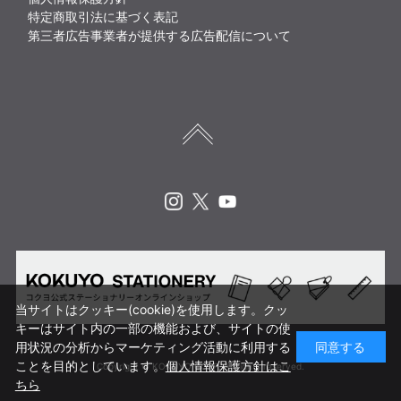
特定商取引法に基づく表記
第三者広告事業者が提供する広告配信について
Instagram
X
Youtube
当サイトはクッキー(cookie)を使用します。クッ
キーはサイト内の一部の機能および、サイトの使
用状況の分析からマーケティング活動に利用する
同意する
ことを目的としています。
個人情報保護方針はこ
Copyright © KOKUYO CORP. All rights reserved.
ちら