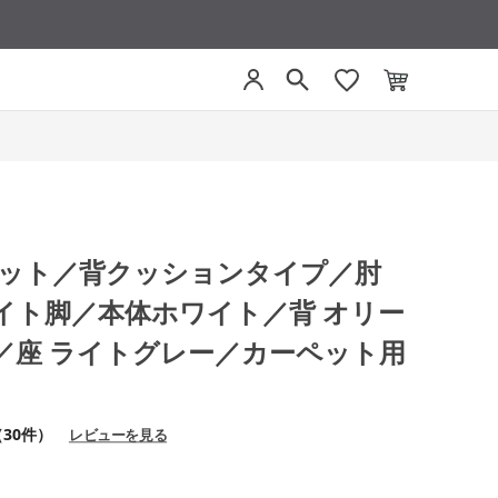
モネット／背クッションタイプ／肘
イト脚／本体ホワイト／背 オリー
／座 ライトグレー／カーペット用
（30件）
レビューを見る