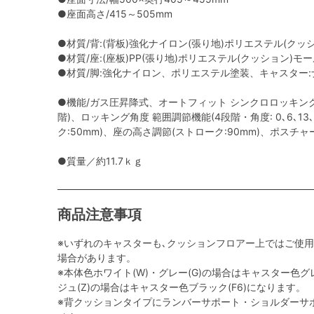
●座面高さ/415～505mm
●材質/背:(背板)強化ナイロン(張り地)ポリエステル(クッ
●材質/座:(座板)PP(張り地)ポリエステル(クッション)モ
●材質/脚:強化ナイロン、ポリエステル塗装、キャスター:ナ
●機能/ガス圧昇降式、オートフィット シンクロロッキング
階)、ロッキング角度 範囲調節機能(4段階・角度: 0､6､13
ク:50mm)、座の高さ調節(ストローク:90mm)、ポスチ
●質量／約11.7ｋｇ
商品注意事項
※いずれのキャスターも､クッションフロアー上ではご使
場合があります。
※本体色ホワイト(W)・グレー(G)の場合はキャスター色グレ
ジュ(Z)の場合はキャスター色ブラック(F6)になります。
※背クッションタイプにランバーサポート・ショルダーサ