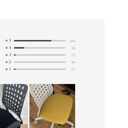
★
5
(22)
★
4
(6)
★
3
(1)
★
2
(0)
★
1
(1)