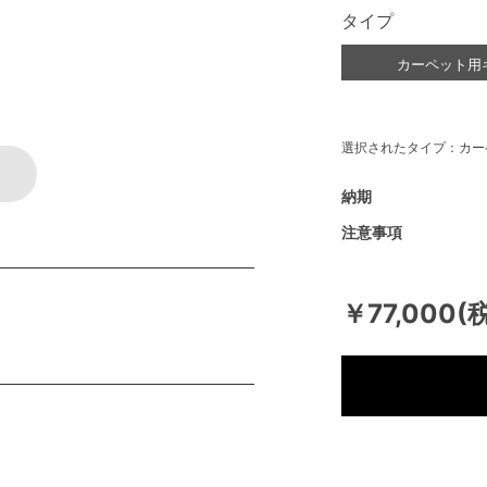
タイプ
カーペット用
選択されたタイプ：カー
納期
注意事項
￥77,000(