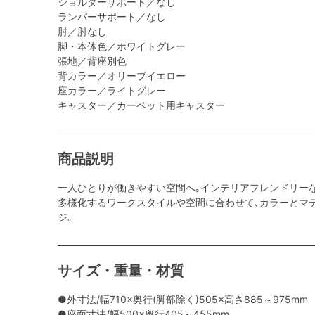
ショルダーサポート／なし
ランバーサポート／なし
肘／肘なし
脚・本体色／ホワイトグレー
張地／背座別色
背カラー／オリーブイエロー
座カラー／ライトグレー
キャスター／カーペット用キャスター
商品説明
一人ひとりが働きやすい空間へ｡インテリアフレンドリー
多様化するワークスタイルや空間に合わせて､カラーとマ
ジ｡
サイズ・重量・材質
●外寸法/幅710×奥行(脚部除く)505×高さ885～975mm
●座面寸法/幅500×奥行405～455mm