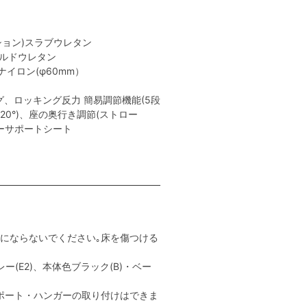
ション)スラブウレタン
ールドウレタン
イロン(φ60mm）
、ロッキング反力 簡易調節機能(5段
､20°)、座の奥行き調節(ストロー
ャーサポートシート
用にならないでください｡床を傷つける
ー(E2)、本体色ブラック(B)・ベー
ポート・ハンガーの取り付けはできま