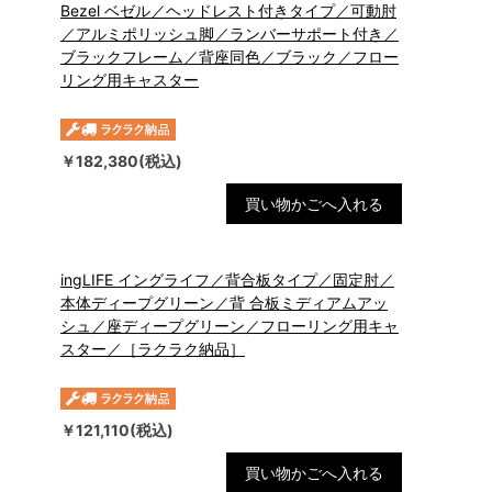
Bezel ベゼル／ヘッドレスト付きタイプ／可動肘
／アルミポリッシュ脚／ランバーサポート付き／
ブラックフレーム／背座同色／ブラック／フロー
リング用キャスター
￥182,380(税込)
買い物かごへ入れる
ingLIFE イングライフ／背合板タイプ／固定肘／
本体ディープグリーン／背 合板ミディアムアッ
シュ／座ディープグリーン／フローリング用キャ
スター／［ラクラク納品］
￥121,110(税込)
買い物かごへ入れる