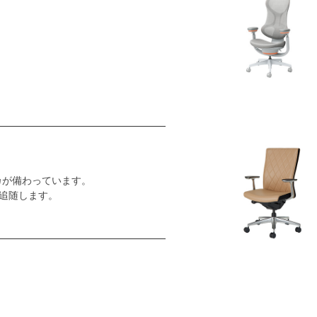
カが備わっています。
追随します。