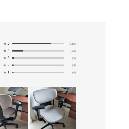
★
5
(128)
★
4
(34)
★
3
(5)
★
2
(3)
★
1
(4)