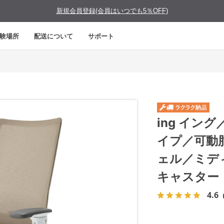
新規会員登録(会員はいつでも5％OFF)
験場所
配送について
サポート
ing イン
イプ／可動
ェル／ミデ
キャスター
4.6
（