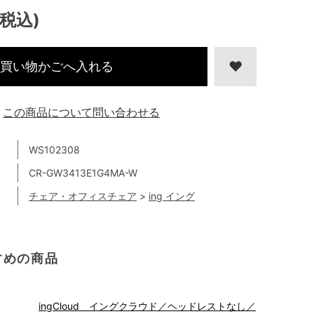
(税込)
買い物かごへ入れる
この商品について問い合わせる
WS102308
CR-GW3413E1G4MA-W
チェア・オフィスチェア
>
ing イング
すめの商品
ingCloud イングクラウド／ヘッドレストなし／