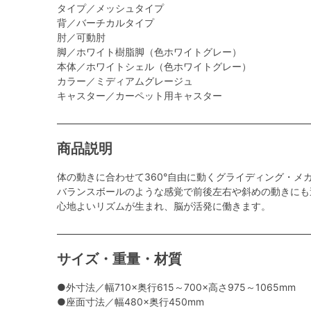
タイプ／メッシュタイプ
背／バーチカルタイプ
肘／可動肘
脚／ホワイト樹脂脚（色ホワイトグレー）
本体／ホワイトシェル（色ホワイトグレー）
カラー／ミディアムグレージュ
キャスター／カーペット用キャスター
商品説明
体の動きに合わせて360°自由に動くグライディング・メ
バランスボールのような感覚で前後左右や斜めの動きにも
心地よいリズムが生まれ、脳が活発に働きます。
サイズ・重量・材質
●外寸法／幅710×奥行615～700×高さ975～1065mm
●座面寸法／幅480×奥行450mm