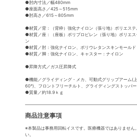
●肘内寸法／幅480mm
●座面高さ／425～515mm
●肘高さ／615～805mm
●材質／背：（背枠）強化ナイロン（張り地）ポリエステ
●材質／座：（座板）ポリプロピレン（張り地）ポリエス
ン
●材質／肘：強化ナイロン、ポリウレタンスキンモールド
●材質／脚：強化ナイロン、キャスター：ナイロン
●昇降方式／ガス圧昇降式
●機能／グライディング・メカ、可動式グリップアーム(上下
60°)、フロントフリーチルト、グライディングストッパ
●質量／約18.9ｋｇ
商品注意事項
※本製品は事務用回転イスです。医療機器ではありません
い。