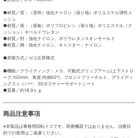
●材質／背：（背枠）強化ナイロン（張り地）ポリエステル弾性メ
ッシュ
●材質／座：（座板）ポリプロピレン（張り地）ポリエステル（ク
ッション）モールドウレタン
●材質／肘：強化ナイロン、ポリウレタンスキンモールド
●材質／脚：強化ナイロン、キャスター：ナイロン
●昇降方式／ガス圧昇降式
●機能／グライディング・メカ、可動式グリップアーム(上下ストロ
ーク:100mm、角度:内側60°)、フロントフリーチルト、グライディ
ングストッパー、3Dポスチャーサポートシート
●質量／約18.9ｋｇ
商品注意事項
※本製品は事務用回転イスです。医療機器ではありません。治療目
的での使用はご遠慮ください。