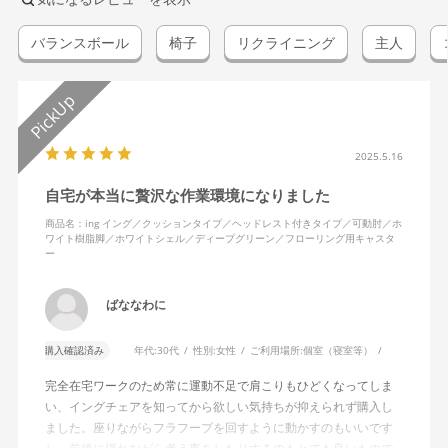
バランスボール
椅子
リクライニング
主人
2025.5.16
自宅が本当に贅沢な作業環境になりました
商品名：ing イング／クッションタイプ／ヘッドレスト付きタイプ／可動肘／ホ
ワイト樹脂脚／ホワイトシェル／ディープグリーン／フローリング用キャスタ
ー
ばななわに
購入確認済み
年代:
30代
性別:
女性
ご利用場所:
個室（寝室等）
完全在宅ワークのため常に運動不足で肩こりもひどくなってしま
い、イングチェアを知ってから欲しい気持ちが抑えられず購入し
ました。座りながらフラフープを回すように動かすのもいいです