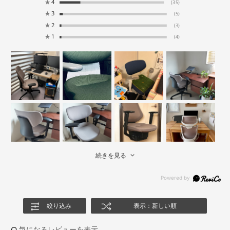
★
4
(35)
★
3
(5)
★
2
(3)
★
1
(4)
続きを見る
絞り込み
表示：新しい順
気になるレビューを表示