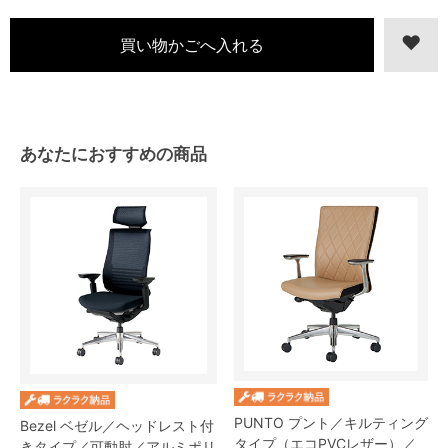
あなたにおすすめの商品
PUNTO プント／キルティング
Bezel ベゼル／ヘッドレスト付
タイプ（エコPVCレザー）／
きタイプ／可動肘／アルミポリ