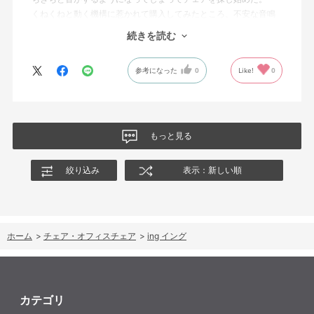
くねくねと動く機構に惹かれて購入してみたところ、不安な音鳴
りは無くなった！但し座る時と立つ時はカッチョンと音がする。
続きを読む
これは座っていない時に椅子が倒れないように立ち上がると水平
に保つ機構があるようだ。
参考になった
0
Like!
0
絵を描くのと、ゲームをするためのデスクで使用しているためお
尻についてくるフレキシブルな座面が嬉しい。
肘置きは可動肘を選択したが、コントローラーをもって肘をつく
と硬さを感じる。高さや可動域は非常に良い。
もっと見る
絞り込み
表示：新しい順
ホーム
>
チェア・オフィスチェア
>
ing イング
カテゴリ