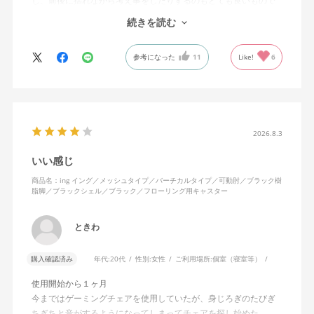
し、前後に揺れながら考え事をしたりするのもとても良いもので
す。カチャカチャ音が鳴るわけではないのですが、オフィスで揺
続きを読む
れてばっかだと怒られそうですが、自宅なら何も気にせずに使え
ます。
参考になった
11
Like!
6
特に前後に揺らす時にヘッドレストありで購入して良かったと思
えます。揺れを止める機能もちゃんとあります。
2026.8.3
いい感じ
商品名：ing イング／メッシュタイプ／バーチカルタイプ／可動肘／ブラック樹
脂脚／ブラックシェル／ブラック／フローリング用キャスター
ときわ
購入確認済み
年代:
20代
性別:
女性
ご利用場所:
個室（寝室等）
使用開始から１ヶ月
今まではゲーミングチェアを使用していたが、身じろぎのたびぎ
ちぎちと音がするようになってしまってチェアを探し始めた。