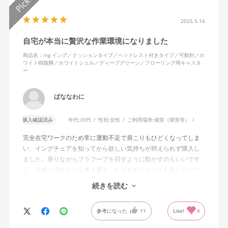
2025.5.16
自宅が本当に贅沢な作業環境になりました
商品名：ing イング／クッションタイプ／ヘッドレスト付きタイプ／可動肘／ホ
ワイト樹脂脚／ホワイトシェル／ディープグリーン／フローリング用キャスタ
ー
ばななわに
購入確認済み
年代:
30代
性別:
女性
ご利用場所:
個室（寝室等）
完全在宅ワークのため常に運動不足で肩こりもひどくなってしま
い、イングチェアを知ってから欲しい気持ちが抑えられず購入し
ました。座りながらフラフープを回すように動かすのもいいです
し、前後に揺れながら考え事をしたりするのもとても良いもので
す。カチャカチャ音が鳴るわけではないのですが、オフィスで揺
続きを読む
れてばっかだと怒られそうですが、自宅なら何も気にせずに使え
ます。
参考になった
11
Like!
6
特に前後に揺らす時にヘッドレストありで購入して良かったと思
えます。揺れを止める機能もちゃんとあります。