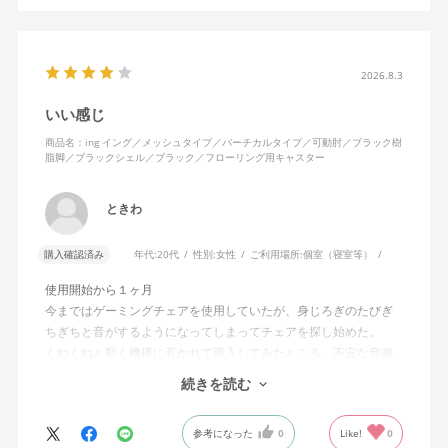
2026.8.3
いい感じ
商品名：ing イング／メッシュタイプ／バーチカルタイプ／可動肘／ブラック樹
脂脚／ブラックシェル／ブラック／フローリング用キャスター
ときわ
購入確認済み
年代:
20代
性別:
女性
ご利用場所:
個室（寝室等）
使用開始から１ヶ月
今まではゲーミングチェアを使用していたが、身じろぎのたびぎ
ちぎちと音がするようになってしまってチェアを探し始めた。
くねくねと動く機構に惹かれて購入してみたところ、不安な音鳴
りは無くなった！但し座る時と立つ時はカッチョンと音がする。
続きを読む
これは座っていない時に椅子が倒れないように立ち上がると水平
に保つ機構があるようだ。
参考になった
0
Like!
0
絵を描くのと、ゲームをするためのデスクで使用しているためお