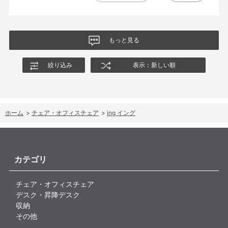
尻についてくるフレキシブルな座面が嬉しい。
肘置きは可動肘を選択したが、コントローラーをもって肘をつく
と硬さを感じる。高さや可動域は非常に良い。
もっと見る
絞り込み
表示：新しい順
ホーム
>
チェア・オフィスチェア
>
ing イング
カテゴリ
チェア・オフィスチェア
デスク・昇降デスク
収納
その他