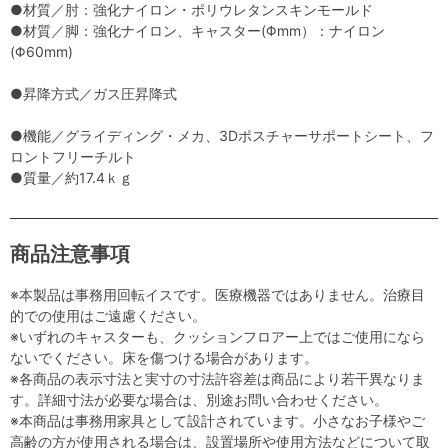
●材質／肘：強化ナイロン・ポリウレタンスキンモールド
●材質／脚：強化ナイロン、キャスター(Φmm）：ナイロン
(Φ60mm)
●昇降方式／ガス圧昇降式
●機能／グライディング・メカ、3Dポスチャーサポートシート、フ
ロントフリーチルト
●質量／約17.4ｋｇ
商品注意事項
※本製品は事務用回転イスです。医療機器ではありません。治療目
的での使用はご遠慮ください。
※いずれのキャスターも、クッションフロアー上ではご使用になら
ないでください。床を傷つける場合があります。
※各商品の表示寸法と実寸の寸法許容差は商品により若干異なりま
す。詳細寸法が必要な場合は、別途お問い合わせください。
※本商品は事務用家具として設計されています。小さなお子様やご
高齢の方が使用される場合は、設置場所や使用方法などについて取