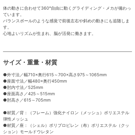
体の動きに合わせて360°自由に動くグライディング・メカが備わっ
ています。
バランスボールのような感覚で前後左右や斜めの動きにも追随しま
す。
心地よいリズムが生まれ、脳が活発に働きます。
サイズ・重量・材質
●外寸法／幅710×奥行615～700×高さ975～1065mm
●座面寸法／幅480×奥行450mm
●肘内寸法／525mm
●座面高さ／425～515mm
●肘高さ／615～705mm
●材質／背：（フレーム）強化ナイロン（メッシュ）ポリエステル
弾性メッシュ
●材質／座：（シェル）ポリプロピレン（布）ポリエステル（クッ
ション）モールドウレタン