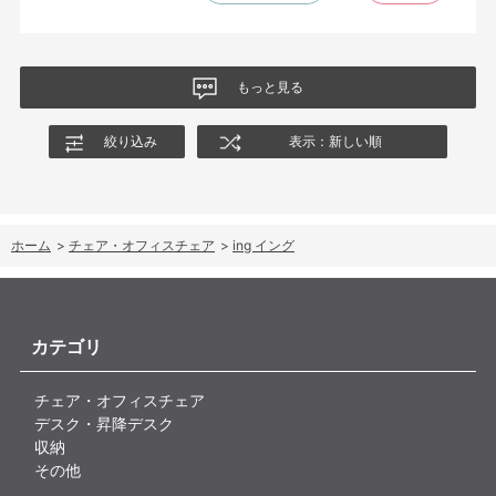
尻についてくるフレキシブルな座面が嬉しい。
肘置きは可動肘を選択したが、コントローラーをもって肘をつく
と硬さを感じる。高さや可動域は非常に良い。
もっと見る
絞り込み
表示：新しい順
ホーム
>
チェア・オフィスチェア
>
ing イング
カテゴリ
チェア・オフィスチェア
デスク・昇降デスク
収納
その他