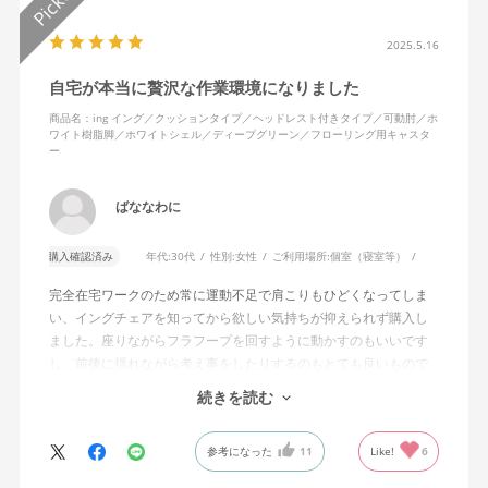
2025.5.16
自宅が本当に贅沢な作業環境になりました
商品名：ing イング／クッションタイプ／ヘッドレスト付きタイプ／可動肘／ホ
ワイト樹脂脚／ホワイトシェル／ディープグリーン／フローリング用キャスタ
ー
ばななわに
購入確認済み
年代:
30代
性別:
女性
ご利用場所:
個室（寝室等）
完全在宅ワークのため常に運動不足で肩こりもひどくなってしま
い、イングチェアを知ってから欲しい気持ちが抑えられず購入し
ました。座りながらフラフープを回すように動かすのもいいです
し、前後に揺れながら考え事をしたりするのもとても良いもので
す。カチャカチャ音が鳴るわけではないのですが、オフィスで揺
続きを読む
れてばっかだと怒られそうですが、自宅なら何も気にせずに使え
ます。
参考になった
11
Like!
6
特に前後に揺らす時にヘッドレストありで購入して良かったと思
えます。揺れを止める機能もちゃんとあります。