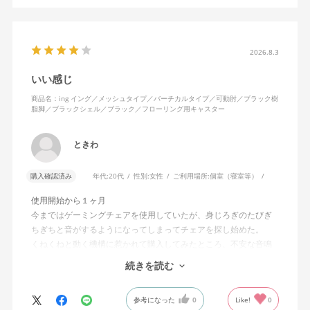
2026.8.3
いい感じ
商品名：ing イング／メッシュタイプ／バーチカルタイプ／可動肘／ブラック樹
脂脚／ブラックシェル／ブラック／フローリング用キャスター
ときわ
購入確認済み
年代:
20代
性別:
女性
ご利用場所:
個室（寝室等）
使用開始から１ヶ月
今まではゲーミングチェアを使用していたが、身じろぎのたびぎ
ちぎちと音がするようになってしまってチェアを探し始めた。
くねくねと動く機構に惹かれて購入してみたところ、不安な音鳴
りは無くなった！但し座る時と立つ時はカッチョンと音がする。
続きを読む
これは座っていない時に椅子が倒れないように立ち上がると水平
に保つ機構があるようだ。
参考になった
0
Like!
0
絵を描くのと、ゲームをするためのデスクで使用しているためお