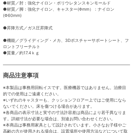
●材質／肘：強化ナイロン・ポリウレタンスキンモールド
●材質／脚：強化ナイロン、キャスター(Φmm）：ナイロン
(Φ60mm)
●昇降方式／ガス圧昇降式
●機能／グライディング・メカ、3Dポスチャーサポートシート、フ
ロントフリーチルト
●質量／約17.4ｋｇ
商品注意事項
※本製品は事務用回転イスです。医療機器ではありません。治療目
的での使用はご遠慮ください。
※いずれのキャスターも、クッションフロアー上ではご使用になら
ないでください。床を傷つける場合があります。
※各商品の表示寸法と実寸の寸法許容差は商品により若干異なりま
す。詳細寸法が必要な場合は、別途お問い合わせください。
※本商品は事務用家具として設計されています。小さなお子様やご
高齢の方が使用される場合は、設置場所や使用方法などについて取