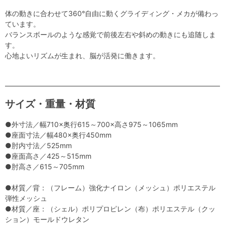
体の動きに合わせて360°自由に動くグライディング・メカが備わっ
ています。
バランスボールのような感覚で前後左右や斜めの動きにも追随しま
す。
心地よいリズムが生まれ、脳が活発に働きます。
サイズ・重量・材質
●外寸法／幅710×奥行615～700×高さ975～1065mm
●座面寸法／幅480×奥行450mm
●肘内寸法／525mm
●座面高さ／425～515mm
●肘高さ／615～705mm
●材質／背：（フレーム）強化ナイロン（メッシュ）ポリエステル
弾性メッシュ
●材質／座：（シェル）ポリプロピレン（布）ポリエステル（クッ
ション）モールドウレタン