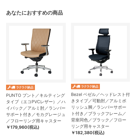
あなたにおすすめの商品
Bezel ベゼル／ヘッドレスト付
PUNTO プント／キルティング
きタイプ／可動肘／アルミポ
タイプ（エコPVCレザー）／ハ
リッシュ脚／ランバーサポー
イバック／アルミ肘／ランバー
ト付き／ブラックフレーム／
サポート付き／モカグレージュ
背座同色／ブラック／フロー
／フローリング用キャスター
リング用キャスター
￥179,960(税込)
￥182,380(税込)