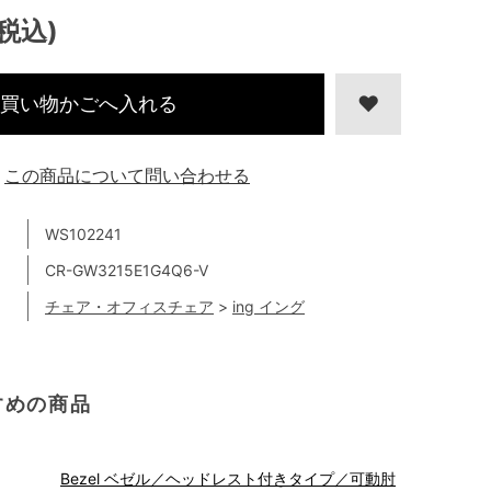
(税込)
買い物かごへ入れる
この商品について問い合わせる
WS102241
CR-GW3215E1G4Q6-V
チェア・オフィスチェア
>
ing イング
すめの商品
Bezel ベゼル／ヘッドレスト付きタイプ／可動肘