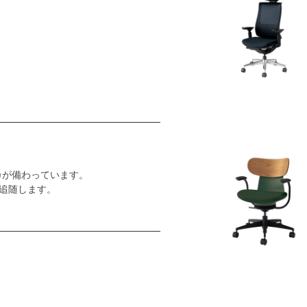
カが備わっています。
追随します。