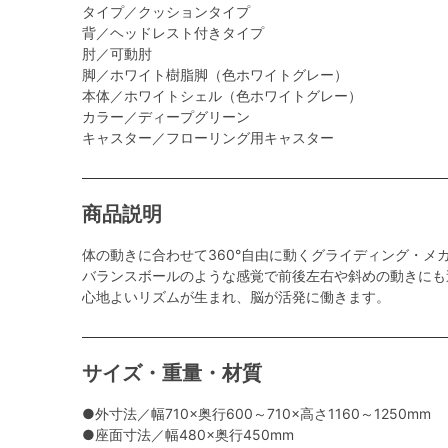
タイプ／クッションタイプ
背／ヘッドレスト付きタイプ
肘／可動肘
脚／ホワイト樹脂脚（色ホワイトグレー）
本体／ホワイトシェル（色ホワイトグレー）
カラー／ディープグリーン
キャスター／フローリング用キャスター
商品説明
体の動きに合わせて360°自由に動くグライディング・メ
バランスボールのような感覚で前後左右や斜めの動きにも
心地よいリズムが生まれ、脳が活発に働きます。
サイズ・重量・材質
●外寸法／幅710×奥行600～710×高さ1160～1250mm
●座面寸法／幅480×奥行450mm