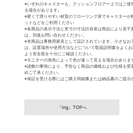
※いずれのキャスターも、クッションフロアー上ではご使
る場合があります｡
※硬くて滑りやすい材質のフローリング床でキャスターが
ットなどをご利用ください
※各商品の表示寸法と実寸の寸法許容差は商品により若干
は、別途お問い合わせください。
※本商品は事務用家具として設計されています。小さなお
は、設置場所や使用方法などについて取扱説明書をよくお
よう安全面を十分にご確認ください。
※モニターの発色によって色が違って見える場合がありま
※諸般の事情により、予告なく商品の価格および仕様を変
めご了承ください。
※保証を受ける際にはご購入明細書または納品書のご提示
「ing」TOPへ