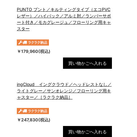
PUNTO プント／キルティングタイプ（エコPVC
レザー）／ハイバック／アルミ肘／ランバーサポ
ート付き／モカグレージュ／フローリング用キャ
スター
￥179,960(税込)
買い物かごへ入れる
ingCloud イングクラウド／ヘッドレストなし／
ライトグレー／サンオレンジ／フローリング用キ
ャスター／［ラクラク納品］
￥247,830(税込)
買い物かごへ入れる