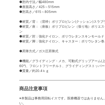
●肘内寸法／幅480mm
●座面高さ／425～515mm
●肘高さ／615～805mm
●材質／背：（背枠）ポリプロピレン(クッション)スラブ
●材質／座：（座板）ポリプロピレン（張り地）ポリエス
ン
●材質／肘：強化ナイロン、ポリウレタンスキンモールド
●材質／脚：強化ナイロン、キャスター：ポリウレタン巻
●昇降方式／ガス圧昇降式
●機能／グライディング・メカ、可動式グリップアーム(上下
60°)、フロントフリーチルト、グライディングストッパ
●質量／約20.4ｋｇ
商品注意事項
※本製品は事務用回転イスです。医療機器ではありません
い。