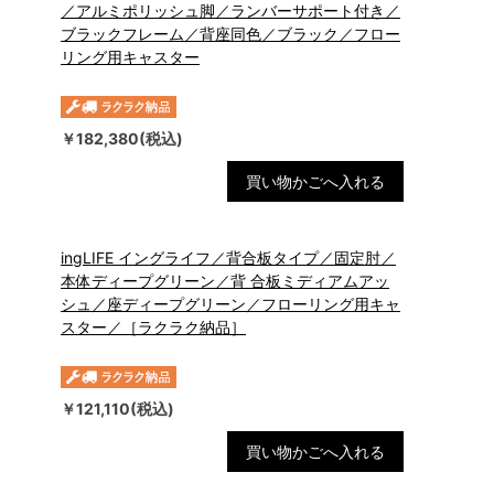
／アルミポリッシュ脚／ランバーサポート付き／
ブラックフレーム／背座同色／ブラック／フロー
リング用キャスター
￥182,380(税込)
買い物かごへ入れる
ingLIFE イングライフ／背合板タイプ／固定肘／
本体ディープグリーン／背 合板ミディアムアッ
シュ／座ディープグリーン／フローリング用キャ
スター／［ラクラク納品］
￥121,110(税込)
買い物かごへ入れる