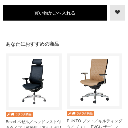
あなたにおすすめの商品
PUNTO プント／キルティング
Bezel ベゼル／ヘッドレスト付
タイプ（エコPVCレザー）／
きタイプ／可動肘／アルミポリ