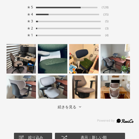
★
5
(128)
★
4
(35)
★
3
(5)
★
2
(3)
★
1
(4)
続きを見る
絞り込み
表示：新しい順