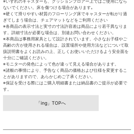
※いずれのキャスターも、クッションフロアー上ではご使用になら
ないでください。床を傷つける場合があります｡
※硬くて滑りやすい材質のフローリング床でキャスターが転がり過
ぎてしまう場合は、チェアマットなどをご利用ください
※各商品の表示寸法と実寸の寸法許容差は商品により若干異なりま
す。詳細寸法が必要な場合は、別途お問い合わせください。
※本商品は事務用家具として設計されています。小さなお子様やご
高齢の方が使用される場合は、設置場所や使用方法などについて取
扱説明書をよくお読みの上、正しくお使いいただけるよう安全面を
十分にご確認ください。
※モニターの発色によって色が違って見える場合があります。
※諸般の事情により、予告なく商品の価格および仕様を変更するこ
とがありますので、あらかじめご了承ください。
※保証を受ける際にはご購入明細書または納品書のご提示が必要で
す。
「ing」TOPへ