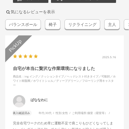
気になるレビューを表示
バランスボール
椅子
リクライニング
主人
2025.5.16
自宅が本当に贅沢な作業環境になりました
商品名：ing イング／クッションタイプ／ヘッドレスト付きタイプ／可動肘／ホ
ワイト樹脂脚／ホワイトシェル／ディープグリーン／フローリング用キャスタ
ー
ばななわに
購入確認済み
年代:
30代
性別:
女性
ご利用場所:
個室（寝室等）
完全在宅ワークのため常に運動不足で肩こりもひどくなってしま