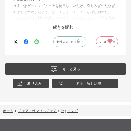
今まではゲーミングチェアを使用していたが、身じろぎのたびぎ
ちぎちと音がするようになってしまってチェアを探し始めた。
くねくねと動く機構に惹かれて購入してみたところ、不安な音鳴
りは無くなった！但し座る時と立つ時はカッチョンと音がする。
続きを読む
これは座っていない時に椅子が倒れないように立ち上がると水平
に保つ機構があるようだ。
参考になった
1
Like!
0
絵を描くのと、ゲームをするためのデスクで使用しているためお
尻についてくるフレキシブルな座面が嬉しい。
肘置きは可動肘を選択したが、コントローラーをもって肘をつく
と硬さを感じる。高さや可動域は非常に良い。
もっと見る
絞り込み
表示：新しい順
ホーム
>
チェア・オフィスチェア
>
ing イング