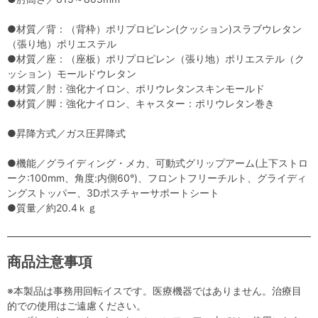
●材質／背：（背枠）ポリプロピレン(クッション)スラブウレタン
（張り地）ポリエステル
●材質／座：（座板）ポリプロピレン（張り地）ポリエステル（ク
ッション）モールドウレタン
●材質／肘：強化ナイロン、ポリウレタンスキンモールド
●材質／脚：強化ナイロン、キャスター：ポリウレタン巻き
●昇降方式／ガス圧昇降式
●機能／グライディング・メカ、可動式グリップアーム(上下ストロ
ーク:100mm、角度:内側60°)、フロントフリーチルト、グライディ
ングストッパー、3Dポスチャーサポートシート
●質量／約20.4ｋｇ
商品注意事項
※本製品は事務用回転イスです。医療機器ではありません。治療目
的での使用はご遠慮ください。