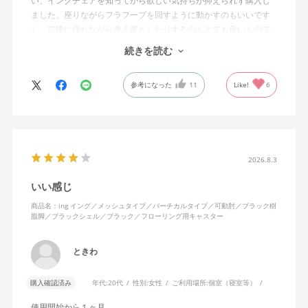
い、イングチェアを知ってから欲しい気持ちが抑えられず購入し
ました。座りながらフラフープを回すように動かすのもいいです
し、前後に揺れながら考え事をしたりするのもとても良いもので
す。カチャカチャ音が鳴るわけではないのですが、オフィスで揺
続きを読む
れてばっかだと怒られそうですが、自宅なら何も気にせずに使え
ます。
参考になった
11
Like!
6
特に前後に揺らす時にヘッドレストありで購入して良かったと思
えます。揺れを止める機能もちゃんとあります。
2026.8.3
いい感じ
商品名：ing イング／メッシュタイプ／バーチカルタイプ／可動肘／ブラック樹
脂脚／ブラックシェル／ブラック／フローリング用キャスター
ときわ
購入確認済み
年代:
20代
性別:
女性
ご利用場所:
個室（寝室等）
使用開始から１ヶ月