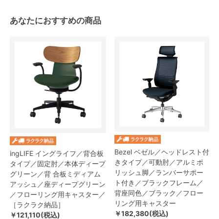
あなたにおすすめの商品
Bezel ベゼル／ヘッドレスト付
ingLIFE イングライフ／背合板
きタイプ／可動肘／アルミポ
タイプ／固定肘／本体ディープ
リッシュ脚／ランバーサポー
グリーン／背 合板ミディアム
ト付き／ブラックフレーム／
アッシュ／座ディープグリーン
背座同色／ブラック／フロー
／フローリング用キャスター／
リング用キャスター
［ラクラク納品］
￥182,380(税込)
￥121,110(税込)