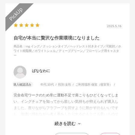
2025.5.16
自宅が本当に贅沢な作業環境になりました
商品名：ing イング／クッションタイプ／ヘッドレスト付きタイプ／可動肘／ホ
ワイト樹脂脚／ホワイトシェル／ディープグリーン／フローリング用キャスタ
ー
ばななわに
購入確認済み
年代:
30代
性別:
女性
ご利用場所:
個室（寝室等）
完全在宅ワークのため常に運動不足で肩こりもひどくなってしま
い、イングチェアを知ってから欲しい気持ちが抑えられず購入し
ました。座りながらフラフープを回すように動かすのもいいです
し、前後に揺れながら考え事をしたりするのもとても良いもので
す。カチャカチャ音が鳴るわけではないのですが、オフィスで揺
続きを読む
れてばっかだと怒られそうですが、自宅なら何も気にせずに使え
ます。