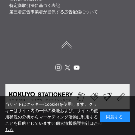
特定商取引法に基づく表記
第三者広告事業者が提供する広告配信について
Instagram
X
Youtube
当サイトはクッキー(cookie)を使用します。クッ
キーはサイト内の一部の機能および、サイトの使
用状況の分析からマーケティング活動に利用する
同意する
ことを目的としています。
個人情報保護方針はこ
Copyright © KOKUYO CORP. All rights reserved.
ちら