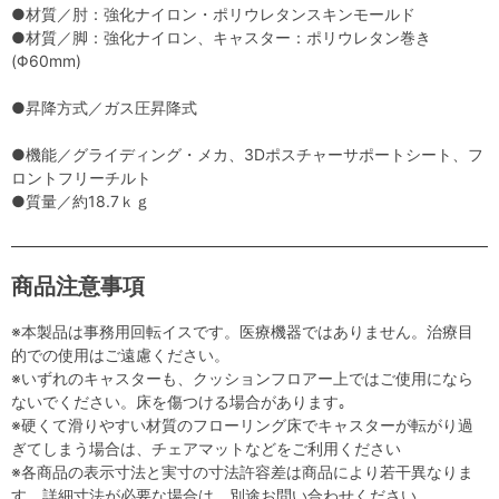
●材質／肘：強化ナイロン・ポリウレタンスキンモールド
●材質／脚：強化ナイロン、キャスター：ポリウレタン巻き
(Φ60mm)
●昇降方式／ガス圧昇降式
●機能／グライディング・メカ、3Dポスチャーサポートシート、フ
ロントフリーチルト
●質量／約18.7ｋｇ
商品注意事項
※本製品は事務用回転イスです。医療機器ではありません。治療目
的での使用はご遠慮ください。
※いずれのキャスターも、クッションフロアー上ではご使用になら
ないでください。床を傷つける場合があります｡
※硬くて滑りやすい材質のフローリング床でキャスターが転がり過
ぎてしまう場合は、チェアマットなどをご利用ください
※各商品の表示寸法と実寸の寸法許容差は商品により若干異なりま
す。詳細寸法が必要な場合は、別途お問い合わせください。