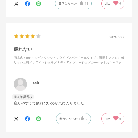
参考になった
11
Like!
6
特に前後に揺らす時にヘッドレストありで購入して良かったと思
えます。揺れを止める機能もちゃんとあります。
2026.6.27
疲れない
商品名：ing イング／クッションタイプ／バーチカルタイプ／可動肘／アルミポ
リッシュ脚／ホワイトシェル／ミディアムグレージュ／カーペット用キャスタ
ー
ask
購入確認済み
座りやすくて疲れないのが気に入りました
参考になった
0
Like!
0