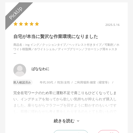
2025.5.16
自宅が本当に贅沢な作業環境になりました
商品名：ing イング／クッションタイプ／ヘッドレスト付きタイプ／可動肘／ホ
ワイト樹脂脚／ホワイトシェル／ディープグリーン／フローリング用キャスタ
ー
ばななわに
購入確認済み
年代:
30代
性別:
女性
ご利用場所:
個室（寝室等）
完全在宅ワークのため常に運動不足で肩こりもひどくなってしま
い、イングチェアを知ってから欲しい気持ちが抑えられず購入し
ました。座りながらフラフープを回すように動かすのもいいです
し、前後に揺れながら考え事をしたりするのもとても良いもので
す。カチャカチャ音が鳴るわけではないのですが、オフィスで揺
続きを読む
れてばっかだと怒られそうですが、自宅なら何も気にせずに使え
ます。