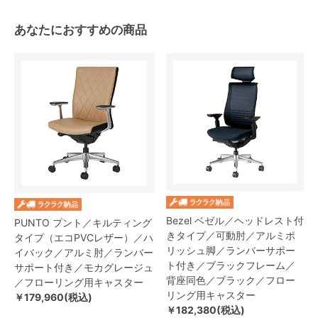
あなたにおすすめの商品
Bezel ベゼル／ヘッドレスト付
PUNTO プント／キルティング
きタイプ／可動肘／アルミポ
タイプ（エコPVCレザー）／ハ
リッシュ脚／ランバーサポー
イバック／アルミ肘／ランバー
ト付き／ブラックフレーム／
サポート付き／モカグレージュ
背座同色／ブラック／フロー
／フローリング用キャスター
リング用キャスター
￥179,960(税込)
￥182,380(税込)