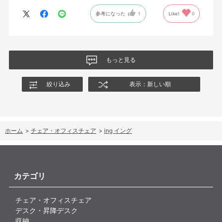
に保つ機構があるようだ。
参考になった
1
Like!
0
絵を描くのと、ゲームをするためのデスクで使用しているためお
尻についてくるフレキシブルな座面が嬉しい。
肘置きは可動肘を選択したが、コントローラーをもって肘をつく
と硬さを感じる。高さや可動域は非常に良い。
もっと見る
絞り込み
表示：新しい順
ホーム
>
チェア・オフィスチェア
>
ing イング
カテゴリ
チェア・オフィスチェア
デスク・昇降デスク
収納