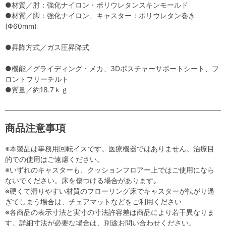
●材質／肘：強化ナイロン・ポリウレタンスキンモールド
●材質／脚：強化ナイロン、キャスター：ポリウレタン巻き
(Φ60mm)
●昇降方式／ガス圧昇降式
●機能／グライディング・メカ、3Dポスチャーサポートシート、フ
ロントフリーチルト
●質量／約18.7ｋｇ
商品注意事項
※本製品は事務用回転イスです。医療機器ではありません。治療目
的での使用はご遠慮ください。
※いずれのキャスターも、クッションフロアー上ではご使用になら
ないでください。床を傷つける場合があります｡
※硬くて滑りやすい材質のフローリング床でキャスターが転がり過
ぎてしまう場合は、チェアマットなどをご利用ください
※各商品の表示寸法と実寸の寸法許容差は商品により若干異なりま
す。詳細寸法が必要な場合は、別途お問い合わせください。