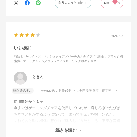
参考になった
11
Like!
6
特に前後に揺らす時にヘッドレストありで購入して良かったと思
えます。揺れを止める機能もちゃんとあります。
2026.8.3
いい感じ
商品名：ing イング／メッシュタイプ／バーチカルタイプ／可動肘／ブラック樹
脂脚／ブラックシェル／ブラック／フローリング用キャスター
ときわ
購入確認済み
年代:
20代
性別:
女性
ご利用場所:
個室（寝室等）
使用開始から１ヶ月
今まではゲーミングチェアを使用していたが、身じろぎのたびぎ
ちぎちと音がするようになってしまってチェアを探し始めた。
くねくねと動く機構に惹かれて購入してみたところ、不安な音鳴
りは無くなった！但し座る時と立つ時はカッチョンと音がする。
続きを読む
これは座っていない時に椅子が倒れないように立ち上がると水平