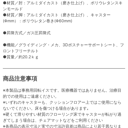
●材質／肘：アルミダイカスト（磨き仕上げ）、ポリウレタンスキ
ンモールド
●材質／脚：アルミダイカスト（磨き仕上げ）、キャスター
(Φmm）：ポリウレタン巻き(Φ60mm)
●昇降方式／ガス圧昇降式
●機能／グライディング・メカ、3Dポスチャーサポートシート、フ
ロントフリーチルト
●質量／約20.2ｋｇ
商品注意事項
※本製品は事務用回転イスです。医療機器ではありません。治療目
的での使用はご遠慮ください。
※いずれのキャスターも、クッションフロアー上ではご使用になら
ないでください。床を傷つける場合があります｡
※硬くて滑りやすい材質のフローリング床でキャスターが転がり過
ぎてしまう場合は、チェアマットなどをご利用ください
※各商品の表示寸法と実寸の寸法許容差は商品により若干異なりま