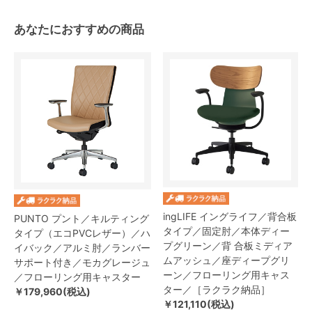
あなたにおすすめの商品
ingLIFE イングライフ／背合板
PUNTO プント／キルティング
タイプ／固定肘／本体ディー
タイプ（エコPVCレザー）／ハ
プグリーン／背 合板ミディア
イバック／アルミ肘／ランバー
ムアッシュ／座ディープグリ
サポート付き／モカグレージュ
ーン／フローリング用キャス
／フローリング用キャスター
ター／［ラクラク納品］
￥179,960(税込)
￥121,110(税込)