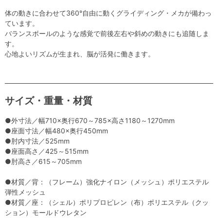
体の動きに合わせて360°自由に動くグライディング・メカが備わっ
ています。
バランスボールのような感覚で前後左右や斜めの動きにも追随しま
す。
心地よいリズムが生まれ、脳が活発に働きます。
サイズ・重量・材質
●外寸法／幅710×奥行670～785×高さ1180～1270mm
●座面寸法／幅480×奥行450mm
●肘内寸法／525mm
●座面高さ／425～515mm
●肘高さ／615～705mm
●材質／背：（フレーム）強化ナイロン（メッシュ）ポリエステル
弾性メッシュ
●材質／座：（シェル）ポリプロピレン（布）ポリエステル（クッ
ション）モールドウレタン