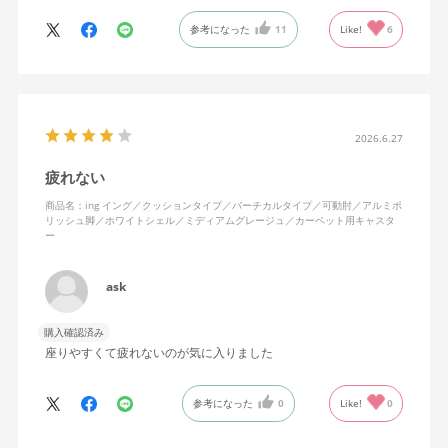
ます。
参考になった
11
Like!
6
特に前後に揺らす時にヘッドレストありで購入して良かったと思
えます。揺れを止める機能もちゃんとあります。
2026.6.27
疲れない
商品名：ing イング／クッションタイプ／バーチカルタイプ／可動肘／アルミポ
リッシュ脚／ホワイトシェル／ミディアムグレージュ／カーペット用キャスタ
ー
ask
購入確認済み
座りやすくて疲れないのが気に入りました
参考になった
0
Like!
0