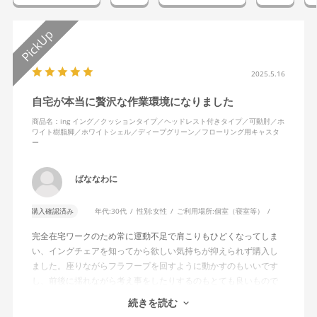
2025.5.16
自宅が本当に贅沢な作業環境になりました
商品名：ing イング／クッションタイプ／ヘッドレスト付きタイプ／可動肘／ホ
ワイト樹脂脚／ホワイトシェル／ディープグリーン／フローリング用キャスタ
ー
ばななわに
購入確認済み
年代:
30代
性別:
女性
ご利用場所:
個室（寝室等）
完全在宅ワークのため常に運動不足で肩こりもひどくなってしま
い、イングチェアを知ってから欲しい気持ちが抑えられず購入し
ました。座りながらフラフープを回すように動かすのもいいです
し、前後に揺れながら考え事をしたりするのもとても良いもので
す。カチャカチャ音が鳴るわけではないのですが、オフィスで揺
続きを読む
れてばっかだと怒られそうですが、自宅なら何も気にせずに使え