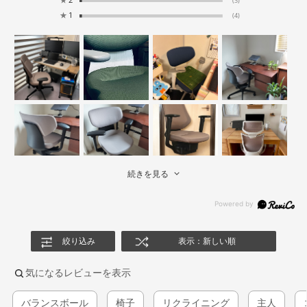
★
2
(3)
★
1
(4)
続きを見る
絞り込み
表示：新しい順
気になるレビューを表示
バランスボール
椅子
リクライニング
主人