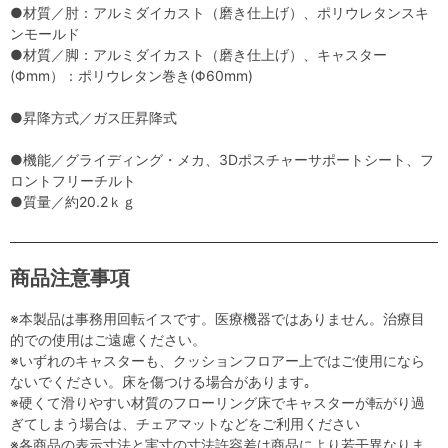
●材質／肘：アルミダイカスト（磨き仕上げ）、ポリウレタンスキ
ンモールド
●材質／脚：アルミダイカスト（磨き仕上げ）、キャスター
(Φmm）：ポリウレタン巻き(Φ60mm)
●昇降方式／ガス圧昇降式
●機能／グライディング・メカ、3Dポスチャーサポートシート、フ
ロントフリーチルト
●質量／約20.2ｋｇ
商品注意事項
※本製品は事務用回転イスです。医療機器ではありません。治療目
的での使用はご遠慮ください。
※いずれのキャスターも、クッションフロアー上ではご使用になら
ないでください。床を傷つける場合があります｡
※硬くて滑りやすい材質のフローリング床でキャスターが転がり過
ぎてしまう場合は、チェアマットなどをご利用ください
※各商品の表示寸法と実寸の寸法許容差は商品により若干異なりま