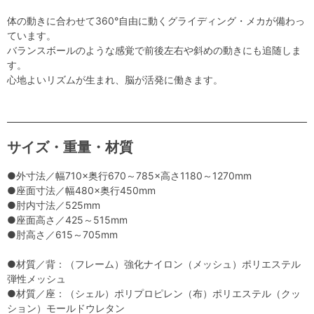
体の動きに合わせて360°自由に動くグライディング・メカが備わっ
ています。
バランスボールのような感覚で前後左右や斜めの動きにも追随しま
す。
心地よいリズムが生まれ、脳が活発に働きます。
サイズ・重量・材質
●外寸法／幅710×奥行670～785×高さ1180～1270mm
●座面寸法／幅480×奥行450mm
●肘内寸法／525mm
●座面高さ／425～515mm
●肘高さ／615～705mm
●材質／背：（フレーム）強化ナイロン（メッシュ）ポリエステル
弾性メッシュ
●材質／座：（シェル）ポリプロピレン（布）ポリエステル（クッ
ション）モールドウレタン