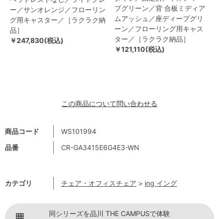
プグリーン／背 合板ミディア
ー／サンオレンジ／フローリン
ムアッシュ／座ディープグリ
グ用キャスター／［ラクラク納
ーン／フローリング用キャス
品］
ター／［ラクラク納品］
￥247,830(税込)
￥121,110(税込)
この商品について問い合わせる
商品コード
WS101994
品番
CR-GA3415E6G4E3-WN
カテゴリ
チェア・オフィスチェア
>
ing イング
同シリーズを品川 THE CAMPUSで体験