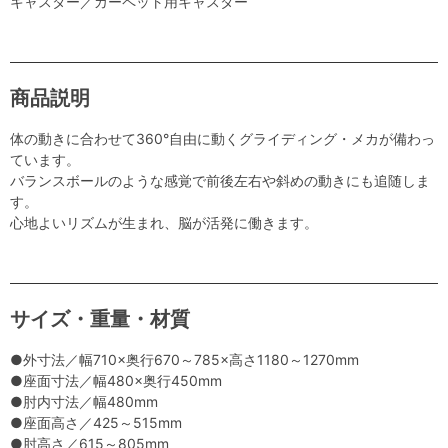
キャスター／カーペット用キャスター
商品説明
体の動きに合わせて360°自由に動くグライディング・メカが備わっ
ています。
バランスボールのような感覚で前後左右や斜めの動きにも追随しま
す。
心地よいリズムが生まれ、脳が活発に働きます。
サイズ・重量・材質
●外寸法／幅710×奥行670～785×高さ1180～1270mm
●座面寸法／幅480×奥行450mm
●肘内寸法／幅480mm
●座面高さ／425～515mm
●肘高さ／615～805mm