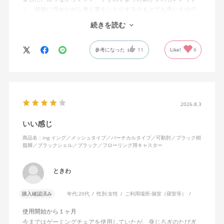
し、前後に揺れながら考え事をしたりするのもとても良いもので
す。カチャカチャ音が鳴るわけではないのですが、オフィスで揺
続きを読む
れてばっかだと怒られそうですが、自宅なら何も気にせずに使え
ます。
参考になった
11
Like!
6
特に前後に揺らす時にヘッドレストありで購入して良かったと思
えます。揺れを止める機能もちゃんとあります。
2026.8.3
いい感じ
商品名：ing イング／メッシュタイプ／バーチカルタイプ／可動肘／ブラック樹
脂脚／ブラックシェル／ブラック／フローリング用キャスター
ときわ
購入確認済み
年代:
20代
性別:
女性
ご利用場所:
個室（寝室等）
使用開始から１ヶ月
今まではゲーミングチェアを使用していたが、身じろぎのたびぎ