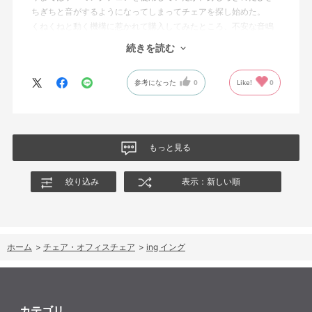
ちぎちと音がするようになってしまってチェアを探し始めた。
くねくねと動く機構に惹かれて購入してみたところ、不安な音鳴
りは無くなった！但し座る時と立つ時はカッチョンと音がする。
続きを読む
これは座っていない時に椅子が倒れないように立ち上がると水平
に保つ機構があるようだ。
参考になった
0
Like!
0
絵を描くのと、ゲームをするためのデスクで使用しているためお
尻についてくるフレキシブルな座面が嬉しい。
肘置きは可動肘を選択したが、コントローラーをもって肘をつく
と硬さを感じる。高さや可動域は非常に良い。
もっと見る
絞り込み
表示：新しい順
ホーム
>
チェア・オフィスチェア
>
ing イング
カテゴリ