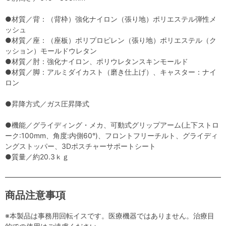
●材質／背：（背枠）強化ナイロン（張り地）ポリエステル弾性メ
ッシュ
●材質／座：（座板）ポリプロピレン（張り地）ポリエステル（ク
ッション）モールドウレタン
●材質／肘：強化ナイロン、ポリウレタンスキンモールド
●材質／脚：アルミダイカスト（磨き仕上げ）、キャスター：ナイ
ロン
●昇降方式／ガス圧昇降式
●機能／グライディング・メカ、可動式グリップアーム(上下ストロ
ーク:100mm、角度:内側60°)、フロントフリーチルト、グライディ
ングストッパー、3Dポスチャーサポートシート
●質量／約20.3ｋｇ
商品注意事項
※本製品は事務用回転イスです。医療機器ではありません。治療目