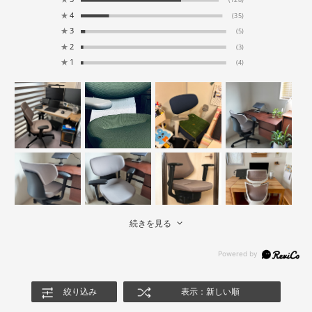
(128)
★
4
(35)
★
3
(5)
★
2
(3)
★
1
(4)
続きを見る
絞り込み
表示：新しい順