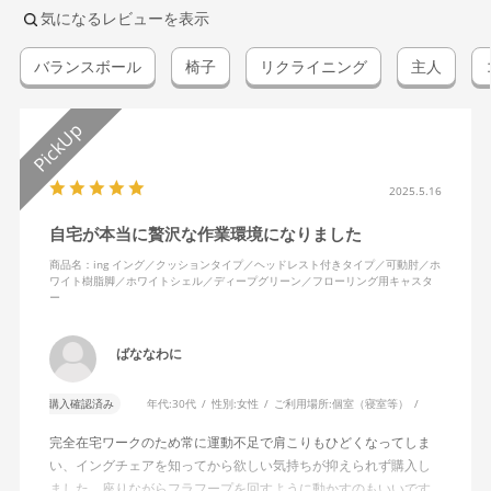
気になるレビューを表示
バランスボール
椅子
リクライニング
主人
2025.5.16
自宅が本当に贅沢な作業環境になりました
商品名：ing イング／クッションタイプ／ヘッドレスト付きタイプ／可動肘／ホ
ワイト樹脂脚／ホワイトシェル／ディープグリーン／フローリング用キャスタ
ー
ばななわに
購入確認済み
年代:
30代
性別:
女性
ご利用場所:
個室（寝室等）
完全在宅ワークのため常に運動不足で肩こりもひどくなってしま
い、イングチェアを知ってから欲しい気持ちが抑えられず購入し
ました。座りながらフラフープを回すように動かすのもいいです