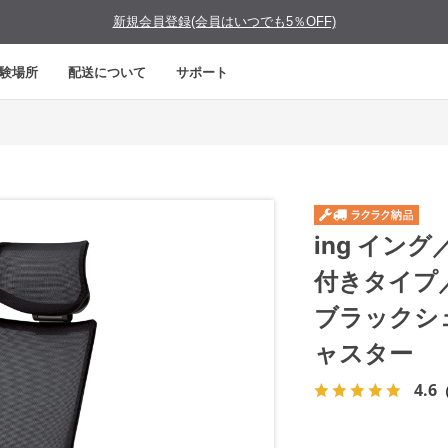
新規会員登録(会員はいつでも5％OFF)
験場所
配送について
サポート
ing イン
付きタイプ
ブラックシ
ャスター
4.6
（