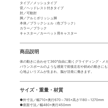
タイプ／メッシュタイプ
背／ヘッドレスト付きタイプ
肘／可動肘
脚／アルミポリッシュ脚
本体／ブラックシェル（色ブラック）
カラー／ブラック
キャスター／カーペット用キャスター
商品説明
体の動きに合わせて360°自由に動くグライディング・メ
バランスボールのような感覚で前後左右や斜めの動きにも
心地よいリズムが生まれ、脳が活発に働きます。
サイズ・重量・材質
●外寸法／幅710×奥行670～785×高さ1180～1270mm
●座面寸法／幅480×奥行450mm