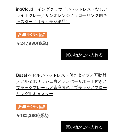
ingCloud イングクラウド／ヘッドレストなし／
ライトグレー／サンオレンジ／フローリング用キ
ャスター／［ラクラク納品］
￥247,830(税込)
買い物かごへ入れる
Bezel ベゼル／ヘッドレスト付きタイプ／可動肘
／アルミポリッシュ脚／ランバーサポート付き／
ブラックフレーム／背座同色／ブラック／フロー
リング用キャスター
￥182,380(税込)
買い物かごへ入れる