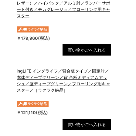
レザー）／ハイバック／アルミ肘／ランバーサポ
ート付き／モカグレージュ／フローリング用キャ
スター
￥179,960(税込)
買い物かごへ入れる
ingLIFE イングライフ／背合板タイプ／固定肘／
本体ディープグリーン／背 合板ミディアムアッ
シュ／座ディープグリーン／フローリング用キャ
スター／［ラクラク納品］
￥121,110(税込)
買い物かごへ入れる