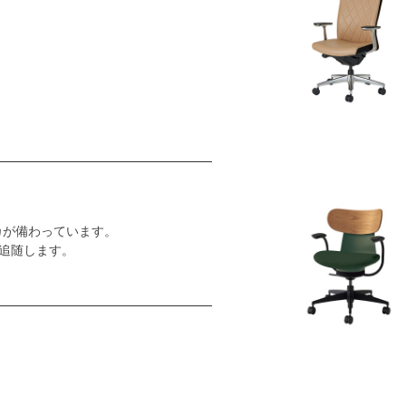
カが備わっています。
追随します。