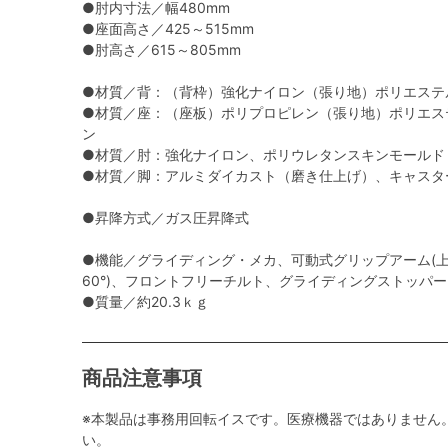
●肘内寸法／幅480mm
●座面高さ／425～515mm
●肘高さ／615～805mm
●材質／背：（背枠）強化ナイロン（張り地）ポリエステ
●材質／座：（座板）ポリプロピレン（張り地）ポリエス
ン
●材質／肘：強化ナイロン、ポリウレタンスキンモールド
●材質／脚：アルミダイカスト（磨き仕上げ）、キャスタ
●昇降方式／ガス圧昇降式
●機能／グライディング・メカ、可動式グリップアーム(上下
60°)、フロントフリーチルト、グライディングストッパ
●質量／約20.3ｋｇ
商品注意事項
※本製品は事務用回転イスです。医療機器ではありません
い。