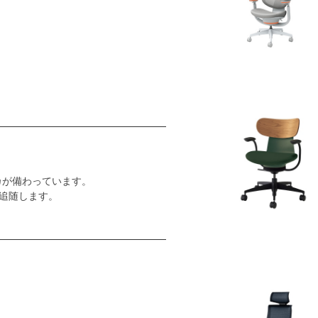
カが備わっています。
追随します。