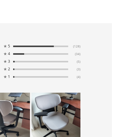
★
5
(128)
★
4
(34)
★
3
(5)
★
2
(3)
★
1
(4)