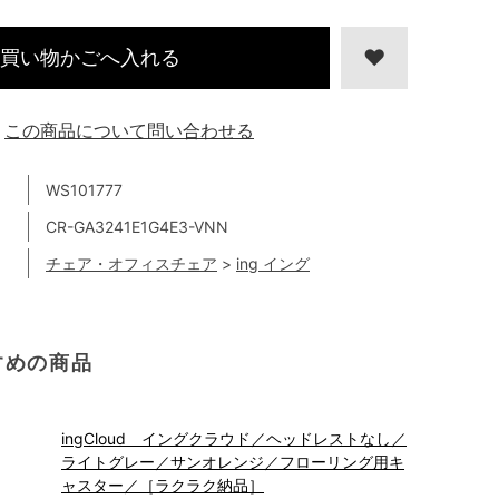
買い物かごへ入れる
この商品について問い合わせる
WS101777
CR-GA3241E1G4E3-VNN
チェア・オフィスチェア
>
ing イング
すめの商品
ingCloud イングクラウド／ヘッドレストなし／
ライトグレー／サンオレンジ／フローリング用キ
ャスター／［ラクラク納品］