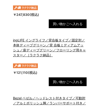
￥247,830(税込)
買い物かごへ入れる
ingLIFE イングライフ／背合板タイプ／固定肘／
本体ディープグリーン／背 合板ミディアムアッ
シュ／座ディープグリーン／フローリング用キャ
スター／［ラクラク納品］
￥121,110(税込)
買い物かごへ入れる
Bezel ベゼル／ヘッドレスト付きタイプ／可動肘
／アルミポリッシュ脚／ランバーサポート付き／