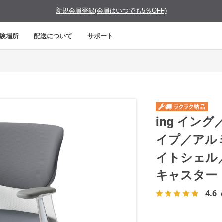
新規会員登録(会員はいつでも5％OFF)
験場所
配送について
サポート
ing イン
イプ／アル
イトシェル
キャスター
4.6
（