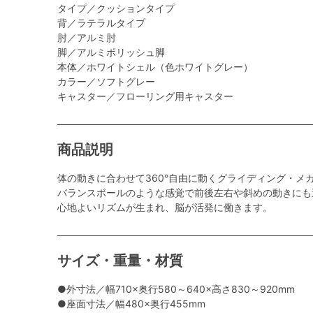
タイプ／クッションタイプ
背／ラテラルタイプ
肘／アルミ肘
脚／アルミポリッシュ脚
本体／ホワイトシェル（色ホワイトグレー）
カラー／ソフトグレー
キャスター／フローリング用キャスター
商品説明
体の動きに合わせて360°自由に動くグライディング・メ
バランスボールのような感覚で前後左右や斜めの動きにも
心地よいリズムが生まれ、脳が活発に働きます。
サイズ・重量・材質
●外寸法／幅710×奥行580～640×高さ830～920mm
●座面寸法／幅480×奥行455mm