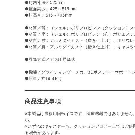
●肘内寸法／525mm
●座面高さ／425～515mm
●肘高さ／615～705mm
●材質／背：（シェル）ポリプロピレン（クッション）ス
●材質／座：（シェル）ポリプロピレン（布）ポリエステ
●材質／肘：アルミダイカスト（磨き仕上げ）、ポリウレ
●材質／脚：アルミダイカスト（磨き仕上げ）、キャスター
●昇降方式／ガス圧昇降式
●機能／グライディング・メカ、3Dポスチャーサポート
●質量／約19.8ｋｇ
商品注意事項
※本製品は事務用回転イスです。医療機器ではありません
い。
※いずれのキャスターも、クッションフロアー上ではご使
る場合があります｡