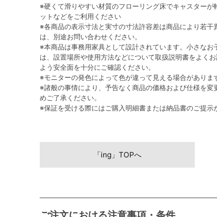
※硬くて滑りやすい材質のフローリング床でキャスターが
ットなどをご利用ください
※各商品の表示寸法と実寸の寸法許容差は商品により若干
は、別途お問い合わせください。
※本商品は事務用家具として設計されています。小さなお
は、設置場所や使用方法などについて取扱説明書をよくお
よう安全面を十分にご確認ください。
※モニターの発色によって色が違って見える場合がありま
※諸般の事情により、予告なく商品の価格および仕様を変
めご了承ください。
※保証を受ける際にはご購入明細書または納品書のご提示
「ing」TOPへ
ご注文における注意事項・条件